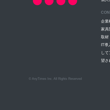
CON
企業
家具
取材
IT
して
望さ
© AnyTimes Inc. All Rights Reserved