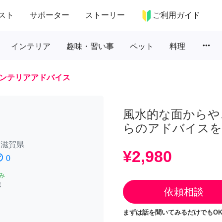
スト
サポーター
ストーリー
ご利用ガイド
more_horiz
インテリア
趣味・習い事
ペット
料理
ンテリアアドバイス
風水的な面からや
らのアドバイスを
/
滋賀県
¥2,980
atisfied
0
み
認
依頼相談
まずは話を聞いてみるだけでもOK