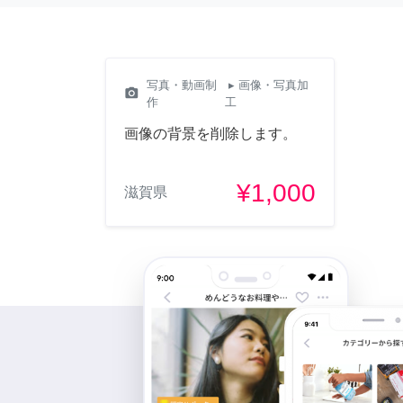
写真・動画制
▸ 画像・写真加
camera_alt
作
工
画像の背景を削除します。
¥1,000
滋賀県