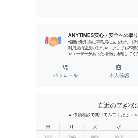
ANYTIMES安心・安全への取
報酬は取引前に事務局に支払われ、評
利用規約違反の恐れや、少しでも不審
やユーザーがあった場合は通報してく
perm_phone_msg
assignment_ind
パトロール
本人確認
直近の空き状
▲:
依頼相談で聞いてみてください
○
日
月
火
水
08/02
08/03
08/04
08/05