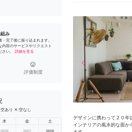
り組み
価・完了後に振り込まれます。
な内容のサービスやリクエスト
ださい。
詳細を見る
arrow_back_ios
tag_faces
Previous
評価制度
況
:
空あり
✕:
空なし
デザインに携わって２０年
木
金
土
インテリアの風水的な面か
08/06
08/07
08/08
ます。