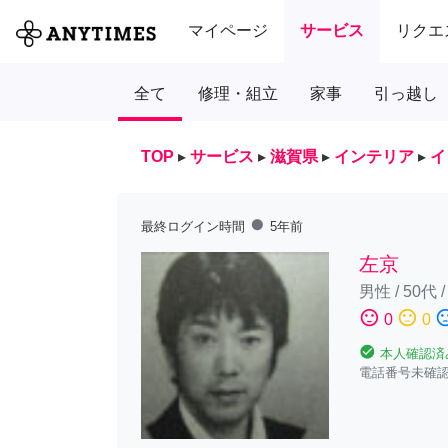
マイページ
サービス
リクエ
全て
修理・組立
家事
引っ越し
TOP
▸
サービス
▸
滋賀県
▸
インテリア
▸
イ
fiber_manual_record
最終ログイン時間
5年前
左京
男性
/
50代
sentiment_satisfied
sentiment_neutral
sentiment_diss
0
0
check_circle
本人確認済
電話番号未確