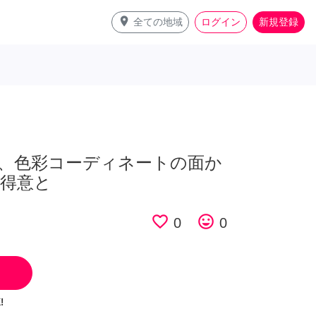
place
全ての地域
ログイン
新規登録
、色彩コーディネートの面か
得意と
favorite_border
tag_faces
0
0
!