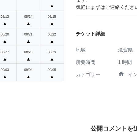
▲
気軽にまずはご連絡くださ
08/13
08/14
08/15
▲
▲
▲
チケット詳細
08/20
08/21
08/22
▲
▲
▲
地域
滋賀県
08/27
08/28
08/29
▲
▲
▲
所要時間
1
時間
09/03
09/04
09/05
home
カテゴリー
イ
▲
▲
▲
公開コメントを