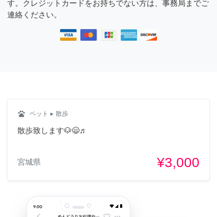
す。クレジットカードをお持ちでない方は、事務局までご
連絡ください。
pets
ペット
▸ 散歩
散歩致します🐶😄♬
¥3,000
宮城県