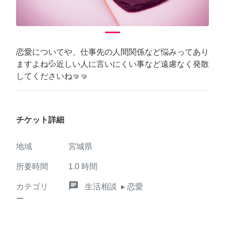
恋愛についてや、仕事先の人間関係など悩みってあり
ますよね💦近しい人に言いにくい事など遠慮なく発散
してくださいね🤜🤜
チケット詳細
地域
宮城県
所要時間
1.0
時間
chat
カテゴリ
生活相談
▸ 恋愛
ー