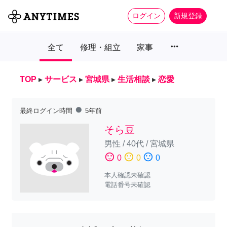
ログイン
新規登録
more_horiz
全て
修理・組立
家事
TOP
▸
サービス
▸
宮城県
▸
生活相談
▸
恋愛
fiber_manual_record
最終ログイン時間
5年前
そら豆
男性
/
40代
/
宮城県
sentiment_satisfied
sentiment_neutral
sentiment_dissatisfied
0
0
0
本人確認未確認
電話番号未確認