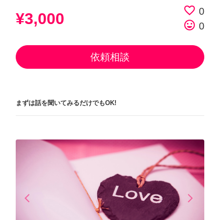
favorite_border
0
¥3,000
tag_faces
0
依頼相談
まずは話を聞いてみるだけでもOK!
arrow_back_ios
arrow_forward_ios
Previous
Next