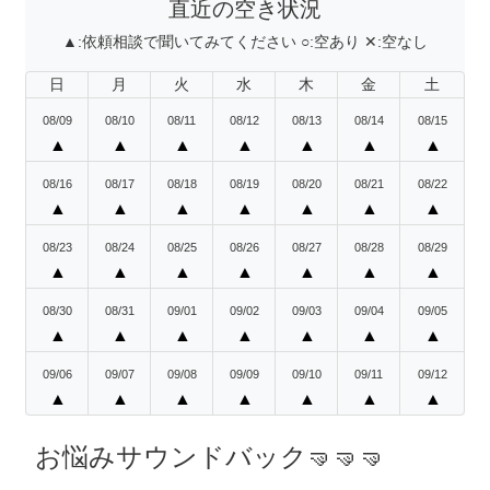
直近の空き状況
▲:
依頼相談で聞いてみてください
○:
空あり
✕:
空なし
日
月
火
水
木
金
土
08/09
08/10
08/11
08/12
08/13
08/14
08/15
▲
▲
▲
▲
▲
▲
▲
08/16
08/17
08/18
08/19
08/20
08/21
08/22
▲
▲
▲
▲
▲
▲
▲
08/23
08/24
08/25
08/26
08/27
08/28
08/29
▲
▲
▲
▲
▲
▲
▲
08/30
08/31
09/01
09/02
09/03
09/04
09/05
▲
▲
▲
▲
▲
▲
▲
09/06
09/07
09/08
09/09
09/10
09/11
09/12
▲
▲
▲
▲
▲
▲
▲
お悩みサウンドバック🤜🤜🤜