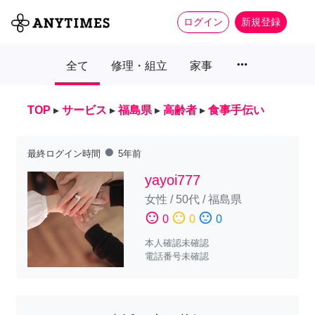
ログイン
新規登録
more_horiz
全て
修理・組立
家事
TOP
▸
サービス
▸
福島県
▸
高齢者
▸
食事手伝い
fiber_manual_record
最終ログイン時間
5年前
yayoi777
女性
/
50代
/
福島県
sentiment_satisfied
sentiment_neutral
sentiment_dissatisfied
0
0
0
本人確認未確認
電話番号未確認