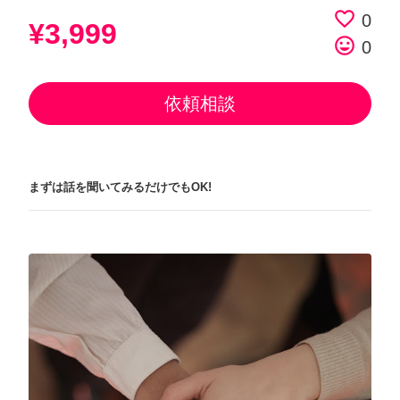
favorite_border
0
¥3,999
tag_faces
0
依頼相談
まずは話を聞いてみるだけでもOK!