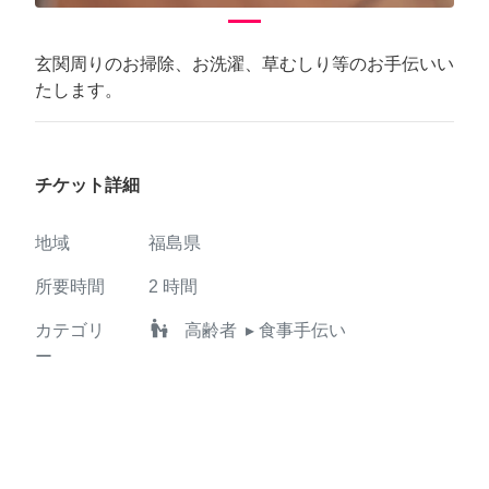
玄関周りのお掃除、お洗濯、草むしり等のお手伝いい
たします。
チケット詳細
地域
福島県
所要時間
2
時間
escalator_warning
カテゴリ
高齢者
▸ 食事手伝い
ー