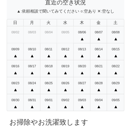
直近の空き状況
▲:
依頼相談で聞いてみてください
○:
空あり
✕:
空なし
日
月
火
水
木
金
土
08/02
08/03
08/04
08/05
08/06
08/07
08/08
▲
▲
▲
08/09
08/10
08/11
08/12
08/13
08/14
08/15
▲
▲
▲
▲
▲
▲
▲
08/16
08/17
08/18
08/19
08/20
08/21
08/22
▲
▲
▲
▲
▲
▲
▲
08/23
08/24
08/25
08/26
08/27
08/28
08/29
▲
▲
▲
▲
▲
▲
▲
08/30
08/31
09/01
09/02
09/03
09/04
09/05
▲
▲
▲
▲
▲
▲
▲
お掃除やお洗濯致します