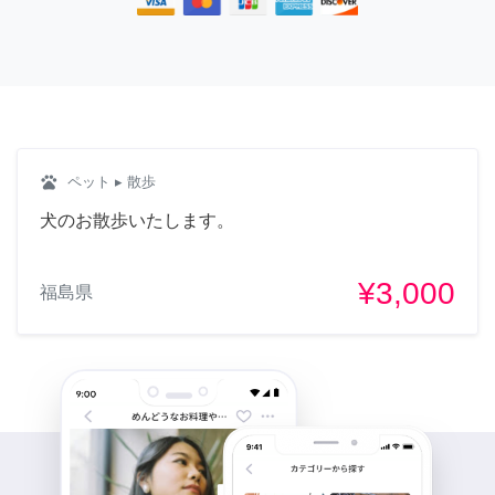
pets
ペット
▸ 散歩
犬のお散歩いたします。
¥3,000
福島県