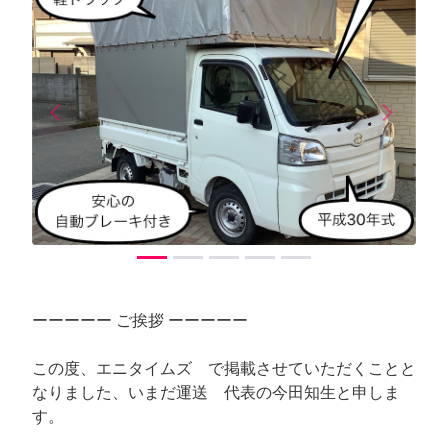
arrow_back_ios
arrow_forward_ios
Previous
Next
ーーーーー ご挨拶 ーーーーー
この度、エニタイムズ で掲載させていただくことと
なりました、いまだ運送 代表の今田知生と申しま
す。