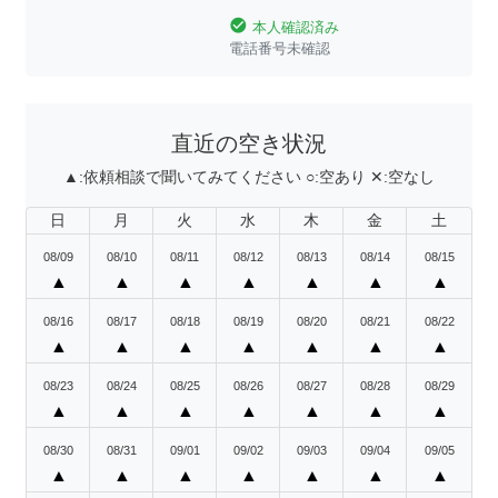
check_circle
本人確認済み
電話番号未確認
直近の空き状況
▲:
依頼相談で聞いてみてください
○:
空あり
✕:
空なし
日
月
火
水
木
金
土
08/09
08/10
08/11
08/12
08/13
08/14
08/15
▲
▲
▲
▲
▲
▲
▲
08/16
08/17
08/18
08/19
08/20
08/21
08/22
▲
▲
▲
▲
▲
▲
▲
08/23
08/24
08/25
08/26
08/27
08/28
08/29
▲
▲
▲
▲
▲
▲
▲
08/30
08/31
09/01
09/02
09/03
09/04
09/05
▲
▲
▲
▲
▲
▲
▲