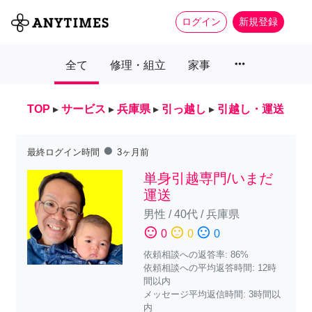
ログイン
新規登録
more_horiz
全て
修理・組立
家事
TOP
▸
サービス
▸
兵庫県
▸
引っ越し
▸
引越し・運送
fiber_manual_record
最終ログイン時間
3ヶ月前
単身引越専門/いまだ
運送
男性
/
40代
/
兵庫県
sentiment_satisfied
sentiment_neutral
sentiment_dissatisfied
0
0
0
依頼相談への返答率: 86%
依頼相談への平均返答時間: 12時
間以内
メッセージ平均返信時間: 3時間以
内