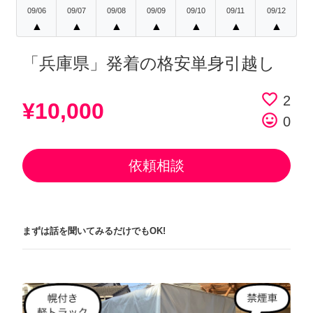
09/06
09/07
09/08
09/09
09/10
09/11
09/12
▲
▲
▲
▲
▲
▲
▲
「兵庫県」発着の格安単身引越し
favorite_border
2
¥10,000
tag_faces
0
依頼相談
まずは話を聞いてみるだけでもOK!