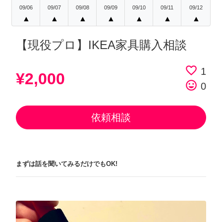
09/06
09/07
09/08
09/09
09/10
09/11
09/12
▲
▲
▲
▲
▲
▲
▲
【現役プロ】IKEA家具購入相談
favorite_border
1
¥2,000
tag_faces
0
依頼相談
まずは話を聞いてみるだけでもOK!