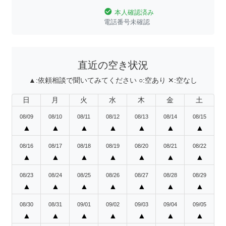
check_circle
本人確認済み
電話番号未確認
直近の空き状況
▲:
依頼相談で聞いてみてください
○:
空あり
✕:
空なし
日
月
火
水
木
金
土
08/09
08/10
08/11
08/12
08/13
08/14
08/15
▲
▲
▲
▲
▲
▲
▲
08/16
08/17
08/18
08/19
08/20
08/21
08/22
▲
▲
▲
▲
▲
▲
▲
08/23
08/24
08/25
08/26
08/27
08/28
08/29
▲
▲
▲
▲
▲
▲
▲
08/30
08/31
09/01
09/02
09/03
09/04
09/05
▲
▲
▲
▲
▲
▲
▲