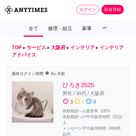
ログイン
新規登録
more_horiz
全て
修理・組立
家事
TOP
▸
サービス
▸
大阪府
▸
インテリア
▸
インテリア
アドバイス
fiber_manual_record
最終ログイン時間
8ヶ月前
ひろき2525
男性
/
30代
/
大阪府
sentiment_satisfied
sentiment_neutral
sentiment_dissatisfied
3
0
0
依頼相談への返答率: 100%
依頼相談への平均返答時間: 3日以
上
メッセージ平均返信時間: 24時間
以内