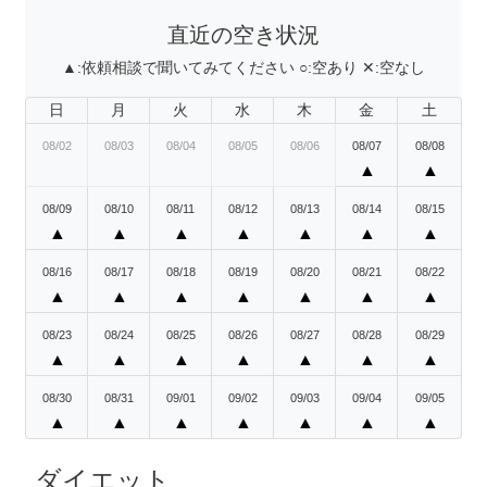
直近の空き状況
▲:
依頼相談で聞いてみてください
○:
空あり
✕:
空なし
日
月
火
水
木
金
土
08/02
08/03
08/04
08/05
08/06
08/07
08/08
▲
▲
08/09
08/10
08/11
08/12
08/13
08/14
08/15
▲
▲
▲
▲
▲
▲
▲
08/16
08/17
08/18
08/19
08/20
08/21
08/22
▲
▲
▲
▲
▲
▲
▲
08/23
08/24
08/25
08/26
08/27
08/28
08/29
▲
▲
▲
▲
▲
▲
▲
08/30
08/31
09/01
09/02
09/03
09/04
09/05
▲
▲
▲
▲
▲
▲
▲
ダイエット