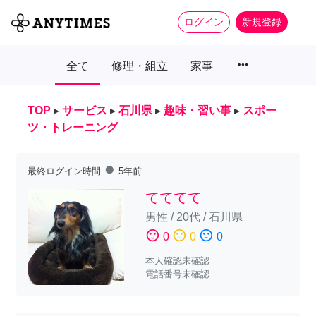
ログイン
新規登録
more_horiz
全て
修理・組立
家事
TOP
▸
サービス
▸
石川県
▸
趣味・習い事
▸
スポー
ツ・トレーニング
fiber_manual_record
最終ログイン時間
5年前
てててて
男性
/
20代
/
石川県
sentiment_satisfied
sentiment_neutral
sentiment_dissatisfied
0
0
0
本人確認未確認
電話番号未確認