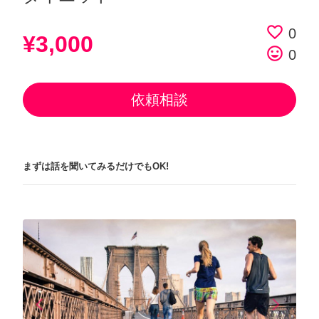
favorite_border
0
¥3,000
tag_faces
0
依頼相談
まずは話を聞いてみるだけでもOK!
arrow_back_ios
arrow_forward_ios
Previous
Next