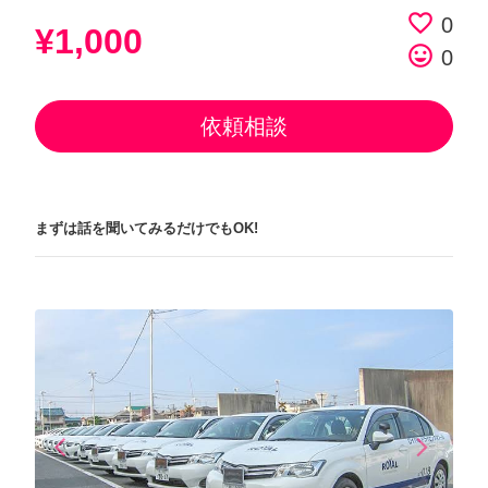
favorite_border
0
¥1,000
tag_faces
0
依頼相談
まずは話を聞いてみるだけでもOK!
arrow_back_ios
arrow_forward_ios
Previous
Next