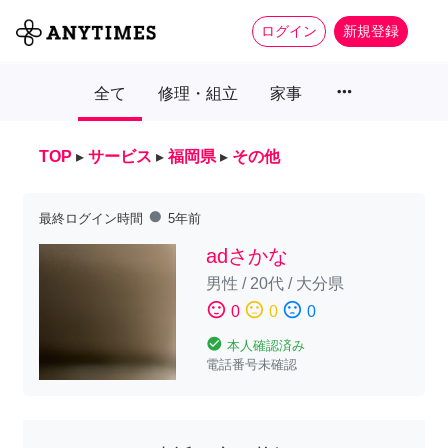
ログイン
新規登録
more_horiz
全て
修理・組立
家事
TOP
▸
サービス
▸
福岡県
▸
その他
fiber_manual_record
最終ログイン時間
5年前
adさかな
男性
/
20代
/
大分県
sentiment_satisfied
sentiment_neutral
sentiment_dissatisfied
0
0
0
check_circle
本人確認済み
電話番号未確認