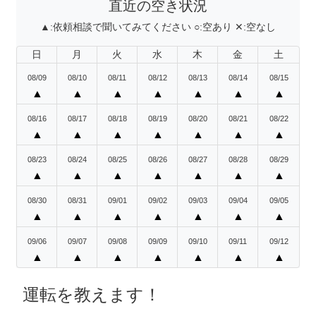
直近の空き状況
▲:
依頼相談で聞いてみてください
○:
空あり
✕:
空なし
日
月
火
水
木
金
土
08/09
08/10
08/11
08/12
08/13
08/14
08/15
▲
▲
▲
▲
▲
▲
▲
08/16
08/17
08/18
08/19
08/20
08/21
08/22
▲
▲
▲
▲
▲
▲
▲
08/23
08/24
08/25
08/26
08/27
08/28
08/29
▲
▲
▲
▲
▲
▲
▲
08/30
08/31
09/01
09/02
09/03
09/04
09/05
▲
▲
▲
▲
▲
▲
▲
09/06
09/07
09/08
09/09
09/10
09/11
09/12
▲
▲
▲
▲
▲
▲
▲
運転を教えます！