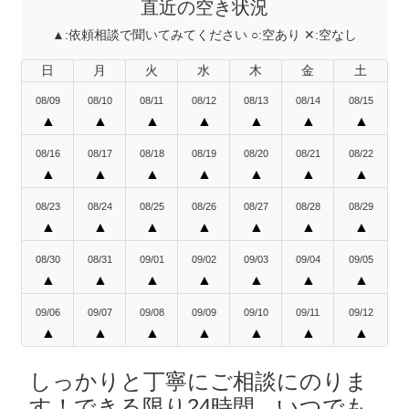
直近の空き状況
▲:
依頼相談で聞いてみてください
○:
空あり
✕:
空なし
日
月
火
水
木
金
土
08/09
08/10
08/11
08/12
08/13
08/14
08/15
▲
▲
▲
▲
▲
▲
▲
08/16
08/17
08/18
08/19
08/20
08/21
08/22
▲
▲
▲
▲
▲
▲
▲
08/23
08/24
08/25
08/26
08/27
08/28
08/29
▲
▲
▲
▲
▲
▲
▲
08/30
08/31
09/01
09/02
09/03
09/04
09/05
▲
▲
▲
▲
▲
▲
▲
09/06
09/07
09/08
09/09
09/10
09/11
09/12
▲
▲
▲
▲
▲
▲
▲
しっかりと丁寧にご相談にのりま
す！できる限り24時間、いつでも