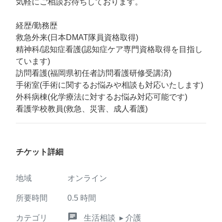
気軽にご相談お待ちしております。
経歴/勤務歴
救急外来(日本DMAT隊員資格取得)
精神科/認知症看護(認知症ケア専門資格取得を目指し
ています)
訪問看護(福岡県初任者訪問看護研修受講済)
手術室(手術に関するお悩みや相談も対応いたします)
外科病棟(化学療法に対するお悩み対応可能です)
看護学校教員(救急、災害、成人看護)
チケット詳細
地域
オンライン
所要時間
0.5
時間
chat
カテゴリ
生活相談
▸ 介護