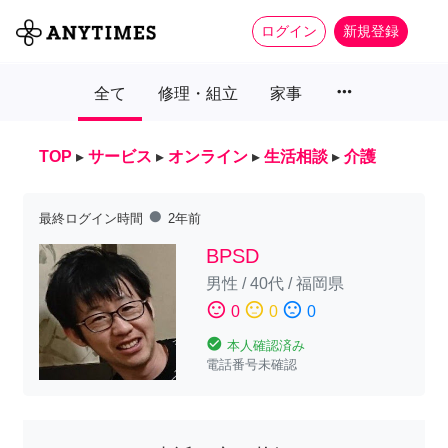
ログイン
新規登録
more_horiz
全て
修理・組立
家事
TOP
▸
サービス
▸
オンライン
▸
生活相談
▸
介護
fiber_manual_record
最終ログイン時間
2年前
BPSD
男性
/
40代
/
福岡県
sentiment_satisfied
sentiment_neutral
sentiment_dissatisfied
0
0
0
check_circle
本人確認済み
電話番号未確認