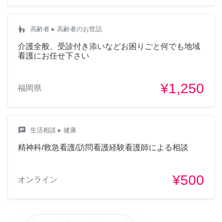
escalator_warning
高齢者
▸ 高齢者のお世話
介護全般、受診付き添いなどお困りごと何でも地域
看護にお任せ下さい
¥1,250
福岡県
chat
生活相談
▸ 健康
精神科/救急看護/訪問看護経験看護師による相談
¥500
オンライン