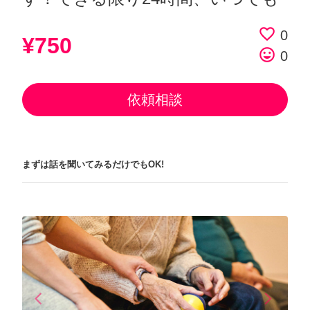
favorite_border
0
¥750
tag_faces
0
依頼相談
まずは話を聞いてみるだけでもOK!
arrow_back_ios
arrow_forward_ios
Previous
Next