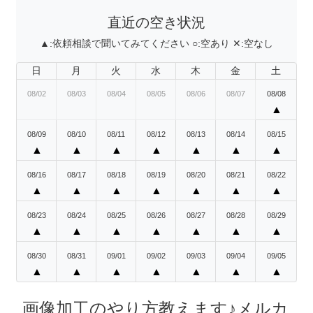
直近の空き状況
▲:
依頼相談で聞いてみてください
○:
空あり
✕:
空なし
日
月
火
水
木
金
土
08/02
08/03
08/04
08/05
08/06
08/07
08/08
▲
08/09
08/10
08/11
08/12
08/13
08/14
08/15
▲
▲
▲
▲
▲
▲
▲
08/16
08/17
08/18
08/19
08/20
08/21
08/22
▲
▲
▲
▲
▲
▲
▲
08/23
08/24
08/25
08/26
08/27
08/28
08/29
▲
▲
▲
▲
▲
▲
▲
08/30
08/31
09/01
09/02
09/03
09/04
09/05
▲
▲
▲
▲
▲
▲
▲
画像加工のやり方教えます♪メルカ