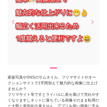
arrow_back_ios
arrow_forward_ios
Previous
Next
家族写真やSNSのサムネイル、フリマサイトやオー
クションサイトで1手間加えて魅力的な画像に仕上げ
ませんか？
フリマサイト等ですとライバルに差を着けて売れやす
くなりますしネットに落ちている画像そのまま転用だ
と大勢と差別化出来ません。アプリを使い簡単に手を