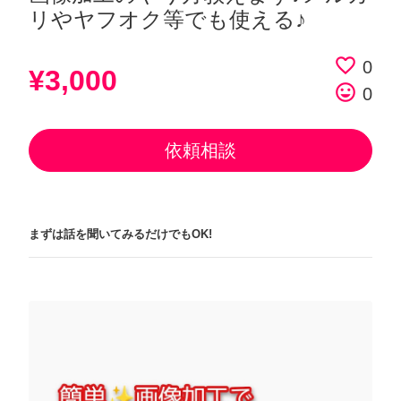
リやヤフオク等でも使える♪
favorite_border
0
¥3,000
tag_faces
0
依頼相談
まずは話を聞いてみるだけでもOK!