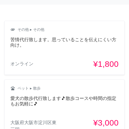
attachment
その他
▸ その他
苦情代行致します。思っていることを伝えにくい方
向け。
¥1,800
オンライン
pets
ペット
▸ 散歩
愛犬の散歩代行致します🎵散歩コースや時間の指定
もお気軽に🎵
¥3,000
大阪府大阪市淀川区東