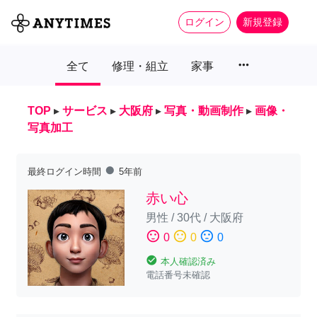
ログイン
新規登録
more_horiz
全て
修理・組立
家事
TOP
▸
サービス
▸
大阪府
▸
写真・動画制作
▸
画像・
写真加工
fiber_manual_record
最終ログイン時間
5年前
赤い心
男性
/
30代
/
大阪府
sentiment_satisfied
sentiment_neutral
sentiment_dissatisfied
0
0
0
check_circle
本人確認済み
電話番号未確認