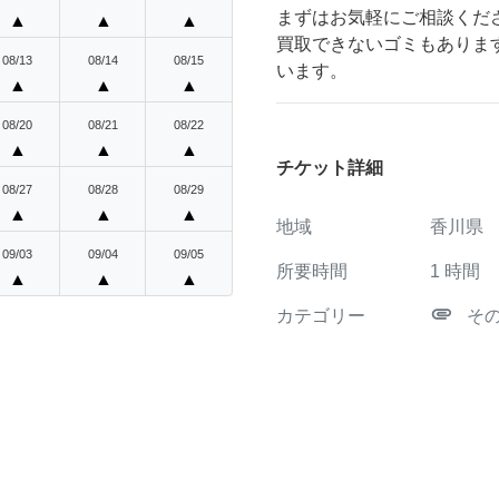
まずはお気軽にご相談くだ
▲
▲
▲
買取できないゴミもありま
08/13
08/14
08/15
います。
▲
▲
▲
08/20
08/21
08/22
▲
▲
▲
チケット詳細
08/27
08/28
08/29
▲
▲
▲
地域
香川県
09/03
09/04
09/05
所要時間
1
時間
▲
▲
▲
attachment
カテゴリー
そ