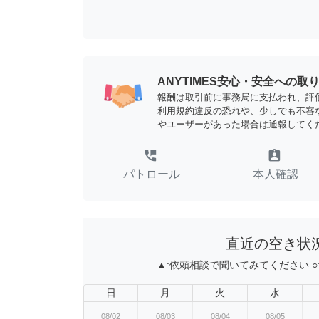
ANYTIMES安心・安全への取
報酬は取引前に事務局に支払われ、評
利用規約違反の恐れや、少しでも不審
やユーザーがあった場合は通報してく
perm_phone_msg
assignment_ind
パトロール
本人確認
直近の空き状
▲:
依頼相談で聞いてみてください
○
日
月
火
水
08/02
08/03
08/04
08/05