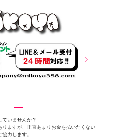
arrow_forward_ios
Next
していませんか？
ありますが、正直あまりお金を払いたくない
ご協力します。