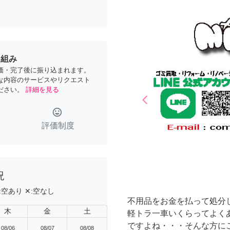
り組み
価・完了後に振り込まれます。
な内容のサービスやリクエスト
ださい。
詳細を見る
arrow_back_ios
Previous
tag_faces
評価制度
況
:
空あり
✕:
空なし
不用品をお金を払って処分
木
金
土
軽トラ一車いくらってよく
ですよね・・・そんな方に
08/06
08/07
08/08