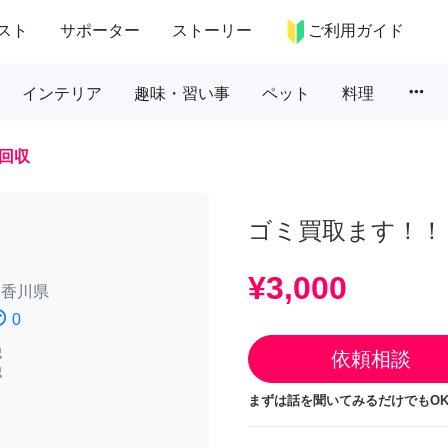
スト
サポーター
ストーリー
ご利用ガイド
more_horiz
インテリア
趣味・習い事
ペット
料理
回収
ゴミ買取ます！！
¥3,000
/
香川県
atisfied
0
認
依頼相談
認
まずは話を聞いてみるだけでもOK