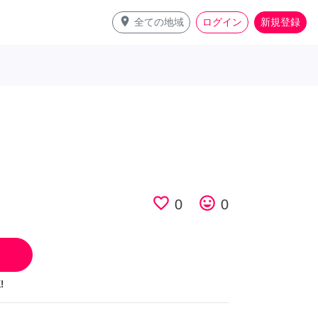
place
全ての地域
ログイン
新規登録
favorite_border
tag_faces
0
0
!