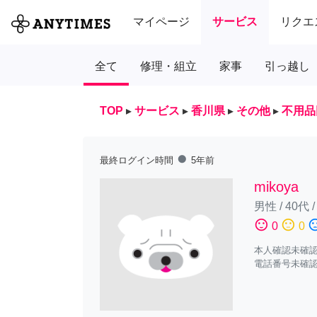
マイページ
サービス
リクエ
全て
修理・組立
家事
引っ越し
TOP
▸
サービス
▸
香川県
▸
その他
▸
不用品
fiber_manual_record
最終ログイン時間
5年前
mikoya
男性
/
40代
sentiment_satisfied
sentiment_neutral
sentiment_diss
0
0
本人確認未確
電話番号未確