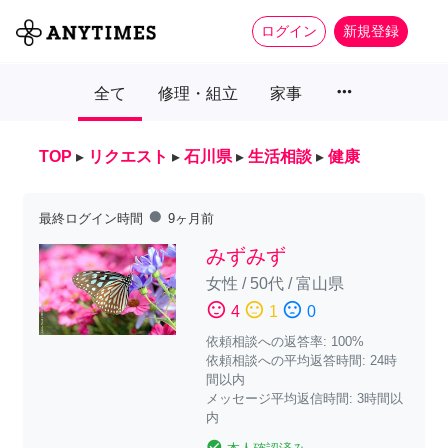
ログイン
新規登録
more_horiz
全て
修理・組立
家事
TOP
▸
リクエスト
▸
石川県
▸
生活相談
▸
健康
fiber_manual_record
最終ログイン時間
9ヶ月前
みずみず
女性
/
50代
/
富山県
sentiment_satisfied
sentiment_neutral
sentiment_dissatisfied
4
1
0
依頼相談への返答率: 100%
依頼相談への平均返答時間: 24時
間以内
メッセージ平均返信時間: 3時間以
内
check_circle