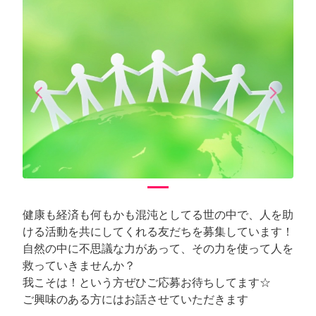
arrow_back_ios
arrow_forward_ios
Previous
Next
健康も経済も何もかも混沌としてる世の中で、人を助
ける活動を共にしてくれる友だちを募集しています！
自然の中に不思議な力があって、その力を使って人を
救っていきませんか？
我こそは！という方ぜひご応募お待ちしてます☆
ご興味のある方にはお話させていただきます