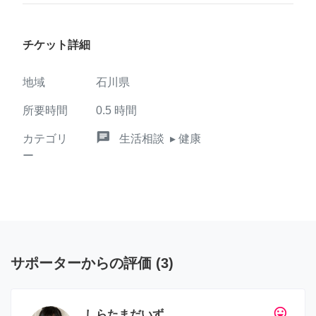
チケット詳細
地域
石川県
所要時間
0.5
時間
chat
カテゴリ
生活相談
▸ 健康
ー
サポーターからの評価
(
3
)
tag_faces
しらたまだいず