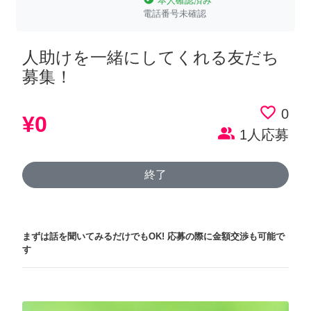
本人確認済み
電話番号未確認
人助けを一緒にしてくれる友だち
募集！
favorite_border
0
¥0
people_alt
1人応募
終了
まずは話を聞いてみるだけでもOK!
応募の際に金額交渉も可能で
す