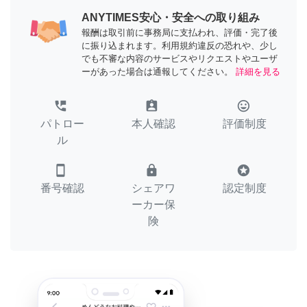
ANYTIMES安心・安全への取り組み
報酬は取引前に事務局に支払われ、評価・完了後
に振り込まれます。利用規約違反の恐れや、少し
でも不審な内容のサービスやリクエストやユーザ
ーがあった場合は通報してください。
詳細を見る
perm_phone_msg
assignment_ind
tag_faces
パトロー
本人確認
評価制度
ル
smartphone
lock
stars
番号確認
シェアワ
認定制度
ーカー保
険