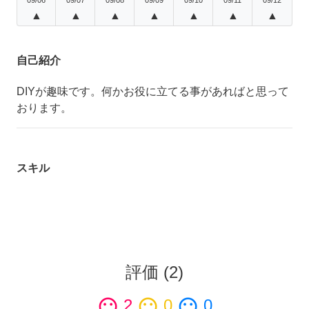
▲
▲
▲
▲
▲
▲
▲
自己紹介
DIYが趣味です。何かお役に立てる事があればと思って
おります。
スキル
評価
(
2
)
sentiment_satisfied
2
sentiment_neutral
0
sentiment_dissatisfied
0