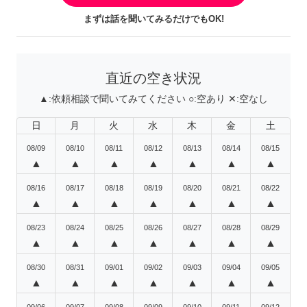
まずは話を聞いてみるだけでもOK!
直近の空き状況
▲:
依頼相談で聞いてみてください
○:
空あり
✕:
空なし
日
月
火
水
木
金
土
08/09
08/10
08/11
08/12
08/13
08/14
08/15
▲
▲
▲
▲
▲
▲
▲
08/16
08/17
08/18
08/19
08/20
08/21
08/22
▲
▲
▲
▲
▲
▲
▲
08/23
08/24
08/25
08/26
08/27
08/28
08/29
▲
▲
▲
▲
▲
▲
▲
08/30
08/31
09/01
09/02
09/03
09/04
09/05
▲
▲
▲
▲
▲
▲
▲
09/06
09/07
09/08
09/09
09/10
09/11
09/12