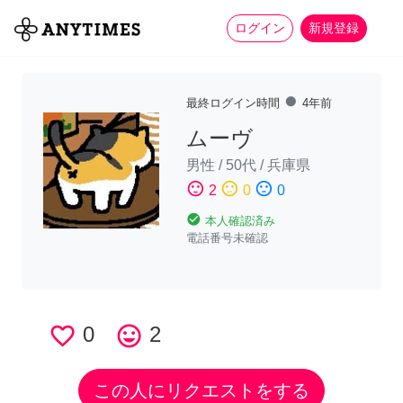
more_horiz
全て
修理・組立
家事
ログイン
新規登録
fiber_manual_record
最終ログイン時間
4年前
ムーヴ
男性
/
50代
/
兵庫県
sentiment_satisfied
sentiment_neutral
sentiment_dissatisfied
2
0
0
check_circle
本人確認済み
電話番号未確認
favorite_border
0
tag_faces
2
この人にリクエストをする