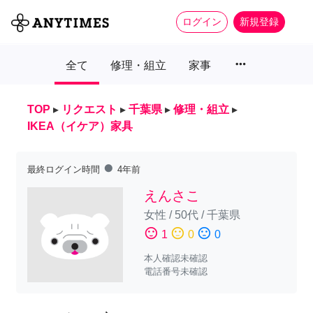
ログイン
新規登録
more_horiz
全て
修理・組立
家事
TOP
▸
リクエスト
▸
千葉県
▸
修理・組立
▸
IKEA（イケア）家具
fiber_manual_record
最終ログイン時間
4年前
えんさこ
女性
/
50代
/
千葉県
sentiment_satisfied
sentiment_neutral
sentiment_dissatisfied
1
0
0
本人確認未確認
電話番号未確認