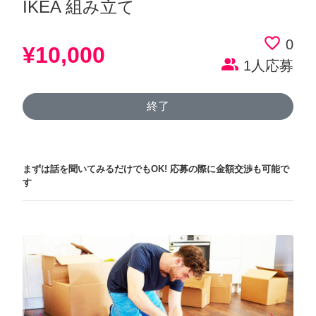
IKEA 組み立て
favorite_border
0
¥10,000
people_alt
1人応募
終了
まずは話を聞いてみるだけでもOK!
応募の際に金額交渉も可能で
す