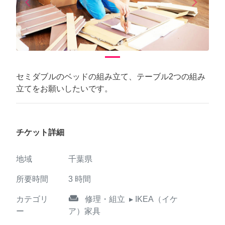
arrow_back_ios
arrow_forward_ios
Previous
Next
セミダブルのベッドの組み立て、テーブル2つの組み
立てをお願いしたいです。
チケット詳細
地域
千葉県
所要時間
3
時間
weekend
カテゴリ
修理・組立
▸ IKEA（イケ
ー
ア）家具