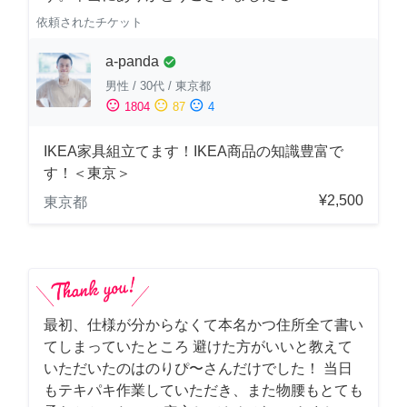
依頼されたチケット
a-panda
check_circle
男性
/
30代
/
東京都
sentiment_satisfied
sentiment_neutral
sentiment_dissatisfied
1804
87
4
IKEA家具組立てます！IKEA商品の知識豊富で
す！＜東京＞
¥2,500
東京都
最初、仕様が分からなくて本名かつ住所全て書い
てしまっていたところ 避けた方がいいと教えて
いただいたのはのりぴ〜さんだけでした！ 当日
もテキパキ作業していただき、また物腰もとても