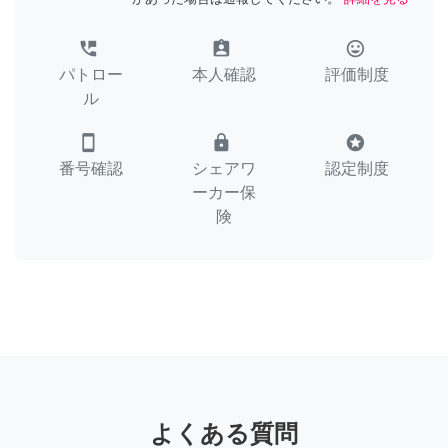
perm_phone_msg
assignment_ind
tag_faces
パトロー
本人確認
評価制度
ル
smartphone
lock
stars
番号確認
シェアワ
認定制度
ーカー保
険
よくある質問