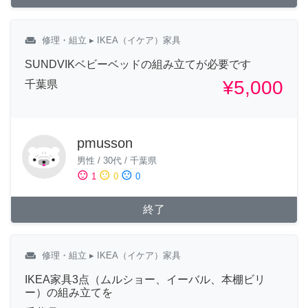
weekend
修理・組立
▸ IKEA（イケア）家具
SUNDVIKベビーベッドの組み立てが必要です
¥5,000
千葉県
pmusson
男性
/
30代
/
千葉県
sentiment_satisfied
sentiment_neutral
sentiment_dissatisfied
1
0
0
終了
weekend
修理・組立
▸ IKEA（イケア）家具
IKEA家具3点（ムルショー、イーバル、本棚ビリ
ー）の組み立てを