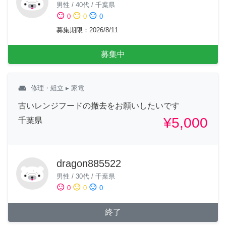
男性
/
40代
/
千葉県
sentiment_satisfied
sentiment_neutral
sentiment_dissatisfied
0
0
0
募集期限
：
2026/8/11
募集中
weekend
修理・組立
▸ 家電
古いレンジフードの撤去をお願いしたいです
¥5,000
千葉県
dragon885522
男性
/
30代
/
千葉県
sentiment_satisfied
sentiment_neutral
sentiment_dissatisfied
0
0
0
終了