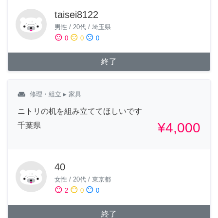
taisei8122
男性
/
20代
/
埼玉県
sentiment_satisfied
sentiment_neutral
sentiment_dissatisfied
0
0
0
終了
weekend
修理・組立
▸ 家具
ニトリの机を組み立ててほしいです
¥4,000
千葉県
40
女性
/
20代
/
東京都
sentiment_satisfied
sentiment_neutral
sentiment_dissatisfied
2
0
0
終了