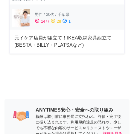
男性
/
30代
/
千葉県
sentiment_satisfied
sentiment_neutral
sentiment_dissatisfied
1477
28
1
元イケア店員が組立て！IKEA収納家具組立て
(BESTA・BILLY・PLATSAなど)
ANYTIMES安心・安全への取り組み
報酬は取引前に事務局に支払われ、評価・完了後
に振り込まれます。利用規約違反の恐れや、少し
でも不審な内容のサービスやリクエストやユーザ
ーがあった場合は通報してください。
詳細を見る