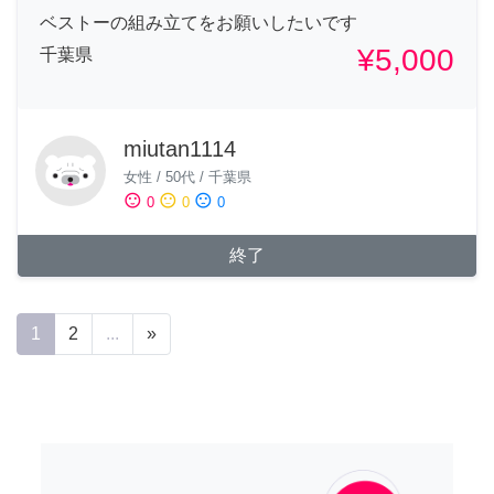
ベストーの組み立てをお願いしたいです
¥5,000
千葉県
miutan1114
女性
/
50代
/
千葉県
sentiment_satisfied
sentiment_neutral
sentiment_dissatisfied
0
0
0
終了
1
2
...
»