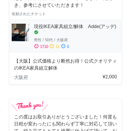
き、参考にさせていただきます！
依頼されたチケット
現役IKEA家具組立/解体 Adde(アッデ)
check_circle
男性
/
50代
/
大阪府
sentiment_satisfied
sentiment_neutral
sentiment_dissatisfied
1710
11
0
【大阪】公式価格より断然お得！公式クオリティ
のIKEA家具組立解体
¥2,000
大阪府
この度はお取引ありがとうございました！何度も
日程が変わったにも関わらず丁寧に対応して頂い
て、組み立てもとても綺麗に仕上げて頂いて、お