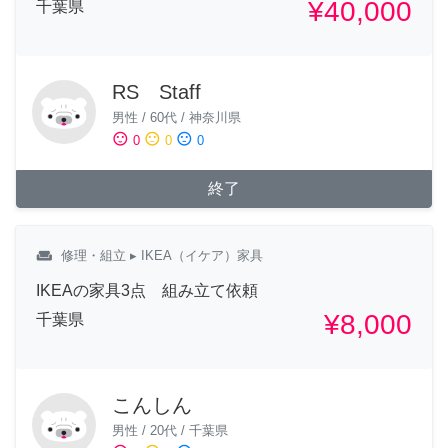
¥40,000
千葉県
RS Staff
男性
/
60代
/
神奈川県
sentiment_satisfied
sentiment_neutral
sentiment_dissatisfied
0
0
0
終了
weekend
修理・組立
▸ IKEA（イケア）家具
IKEAの家具3点 組み立て依頼
¥8,000
千葉県
こんしん
男性
/
20代
/
千葉県