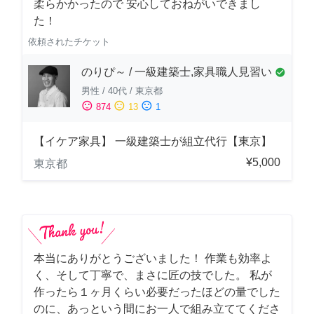
柔らかかったので 安心しておねがいできまし
た！
依頼されたチケット
のりぴ～ / 一級建築士,家具職人見習い
check_circle
男性
/
40代
/
東京都
sentiment_satisfied
sentiment_neutral
sentiment_dissatisfied
874
13
1
【イケア家具】 一級建築士が組立代行【東京】
¥5,000
東京都
本当にありがとうございました！ 作業も効率よ
く、そして丁寧で、まさに匠の技でした。 私が
作ったら１ヶ月くらい必要だったほどの量でした
のに、あっという間にお一人で組み立ててくださ