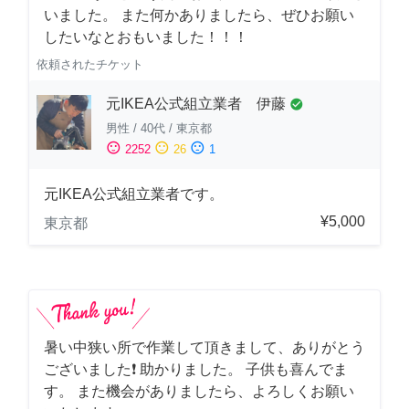
いました。 また何かありましたら、ぜひお願い
したいなとおもいました！！！
依頼されたチケット
元IKEA公式組立業者 伊藤
check_circle
男性
/
40代
/
東京都
sentiment_satisfied
sentiment_neutral
sentiment_dissatisfied
2252
26
1
元IKEA公式組立業者です。
¥5,000
東京都
暑い中狭い所で作業して頂きまして、ありがとう
ございました❗️ 助かりました。 子供も喜んでま
す。 また機会がありましたら、よろしくお願い