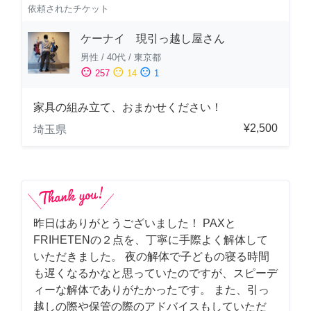
依頼されたチケット
ケーナイ 現引っ越し屋さん
男性
/
40代
/
東京都
sentiment_satisfied
sentiment_neutral
sentiment_dissatisfied
257
14
1
家具の組み立て、おまかせください！
¥2,500
埼玉県
昨日はありがとうございました！ PAXと
FRIHETENの２点を、丁寧に手際よく解体して
いただきました。 夜の解体で子どもの寝る時間
も遅くなるかなと思っていたのですが、スピーデ
ィーな解体でありがたかったです。 また、引っ
越しの際や保管の際のアドバイスもしていただ