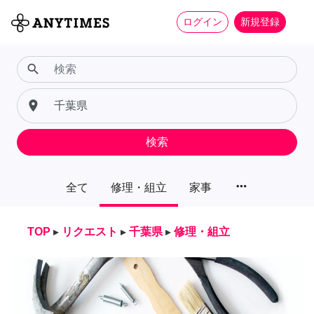
ログイン
新規登録
search
place
検索
more_horiz
全て
修理・組立
家事
TOP
▸
リクエスト
▸
千葉県
▸
修理・組立