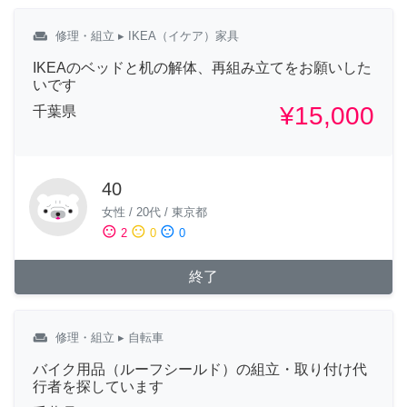
weekend
修理・組立
▸ IKEA（イケア）家具
IKEAのベッドと机の解体、再組み立てをお願いした
いです
¥15,000
千葉県
40
女性
/
20代
/
東京都
sentiment_satisfied
sentiment_neutral
sentiment_dissatisfied
2
0
0
終了
weekend
修理・組立
▸ 自転車
バイク用品（ルーフシールド）の組立・取り付け代
行者を探しています