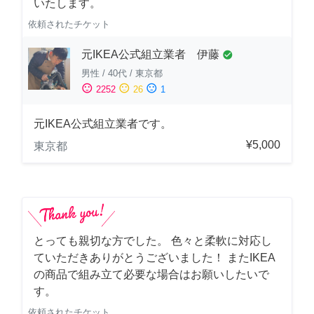
いたします。
依頼されたチケット
元IKEA公式組立業者 伊藤
check_circle
男性
/
40代
/
東京都
sentiment_satisfied
sentiment_neutral
sentiment_dissatisfied
2252
26
1
元IKEA公式組立業者です。
¥5,000
東京都
とっても親切な方でした。 色々と柔軟に対応し
ていただきありがとうございました！ またIKEA
の商品で組み立て必要な場合はお願いしたいで
す。
依頼されたチケット