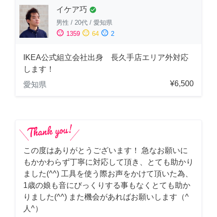
イケア巧
check_circle
男性
/
20代
/
愛知県
sentiment_satisfied
sentiment_neutral
sentiment_dissatisfied
1359
64
2
IKEA公式組立会社出身 長久手店エリア外対応
します！
¥6,500
愛知県
この度はありがとうございます！ 急なお願いに
もかかわらず丁寧に対応して頂き、とても助かり
ました(^^) 工具を使う際お声をかけて頂いた為、
1歳の娘も音にびっくりする事もなくとても助か
りました(^^) また機会があればお願いします（^
人^）