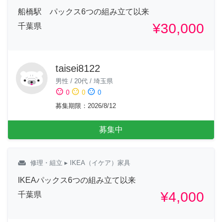
船橋駅 パックス6つの組み立て以来
¥30,000
千葉県
taisei8122
男性
/
20代
/
埼玉県
sentiment_satisfied
sentiment_neutral
sentiment_dissatisfied
0
0
0
募集期限
：
2026/8/12
募集中
weekend
修理・組立
▸ IKEA（イケア）家具
IKEAパックス6つの組み立て以来
¥4,000
千葉県