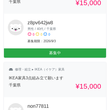
¥15,000
千葉県
z8pv642jw8
男性
/
40代
/
千葉県
sentiment_satisfied
sentiment_neutral
sentiment_dissatisfied
0
0
0
募集期限
：
2026/9/3
募集中
weekend
修理・組立
▸ IKEA（イケア）家具
IKEA家具3点組み立て願います
¥15,000
千葉県
non77811