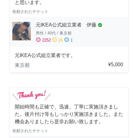
と思います。
依頼されたチケット
元IKEA公式組立業者 伊藤
check_circle
男性
/
40代
/
東京都
sentiment_satisfied
sentiment_neutral
sentiment_dissatisfied
2252
26
1
元IKEA公式組立業者です。
¥5,000
東京都
開始時間も正確で、迅速、丁寧に実施頂きまし
た。後片付け等もしっかり実施頂きました。また
機会ありましたら是非お願い致します。
依頼されたチケット