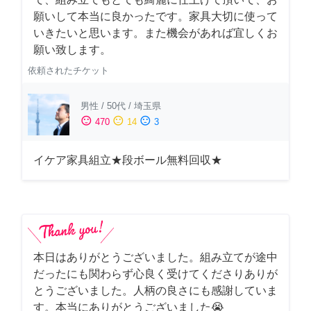
願いして本当に良かったです。家具大切に使って
いきたいと思います。また機会があれば宜しくお
願い致します。
依頼されたチケット
男性
/
50代
/
埼玉県
sentiment_satisfied
sentiment_neutral
sentiment_dissatisfied
470
14
3
イケア家具組立★段ボール無料回収★
本日はありがとうございました。組み立てが途中
だったにも関わらず心良く受けてくださりありが
とうございました。人柄の良さにも感謝していま
す。本当にありがとうございました😭