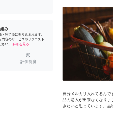
り組み
価・完了後に振り込まれます。
な内容のサービスやリクエスト
ださい。
詳細を見る
arrow_back_ios
Previous
tag_faces
評価制度
自分メルカリ入れてるんで
品の購入が出来なくなりま
きたいと思っています。品物