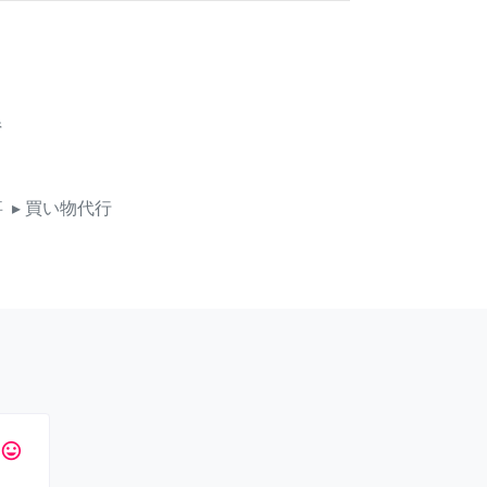
県
事
▸ 買い物代行
tag_faces