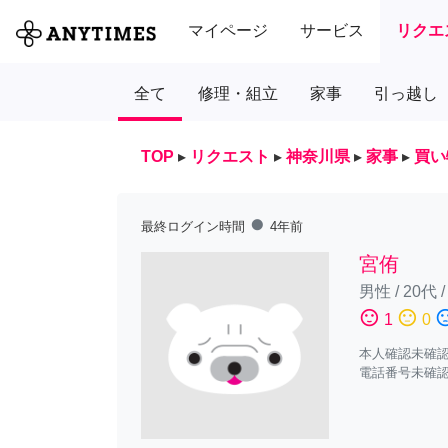
マイページ
サービス
リクエ
全て
修理・組立
家事
引っ越し
TOP
▸
リクエスト
▸
神奈川県
▸
家事
▸
買い
fiber_manual_record
最終ログイン時間
4年前
宮侑
男性
/
20代
sentiment_satisfied
sentiment_neutral
sentiment_diss
1
0
本人確認未確
電話番号未確