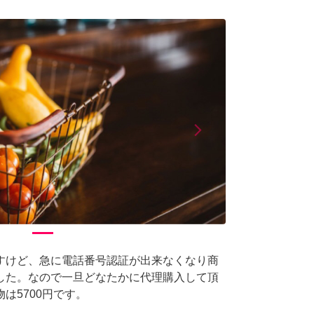
arrow_forward_ios
Next
すけど、急に電話番号認証が出来なくなり商
した。なので一旦どなたかに代理購入して頂
は5700円です。