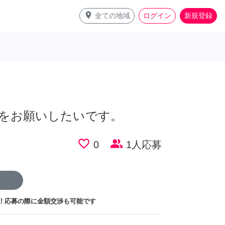
place
全ての地域
ログイン
新規登録
をお願いしたいです。
favorite_border
people_alt
0
1人応募
!
応募の際に金額交渉も可能です