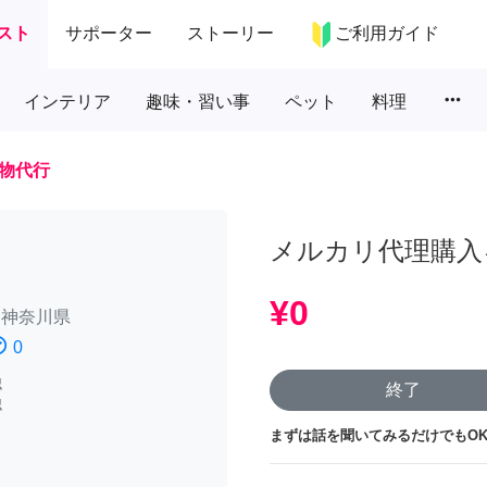
スト
サポーター
ストーリー
ご利用ガイド
more_horiz
インテリア
趣味・習い事
ペット
料理
物代行
メルカリ代理購入
¥0
/
神奈川県
atisfied
0
認
終了
認
まずは話を聞いてみるだけでもOK