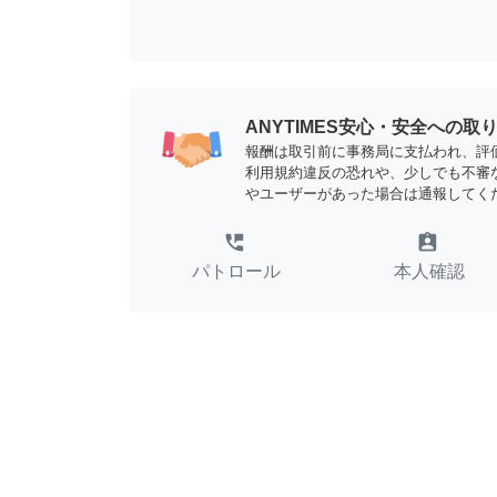
ANYTIMES安心・安全への取
報酬は取引前に事務局に支払われ、評
利用規約違反の恐れや、少しでも不審
やユーザーがあった場合は通報してく
perm_phone_msg
assignment_ind
パトロール
本人確認