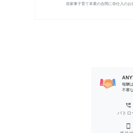
🟡家事子育て本業の合間に🟡仕入の
AN
報酬
不審
perm_phone_msg
パトロ
smartphone