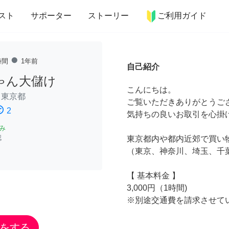
more_horiz
インテリア
趣味・習い事
ペット
料理
スト
サポーター
ストーリー
ご利用ガイド
fiber_manual_record
時間
1年前
自己紹介
ゃん大儲け
こんにちは。
/
東京都
ご覧いただきありがとうご
ssatisfied
2
気持ちの良いお取引を心掛
み
認
東京都内や都内近郊で買い
（東京、神奈川、埼玉、千
【 基本料金 】
3,000円（1時間)
※別途交通費を請求させ
をする