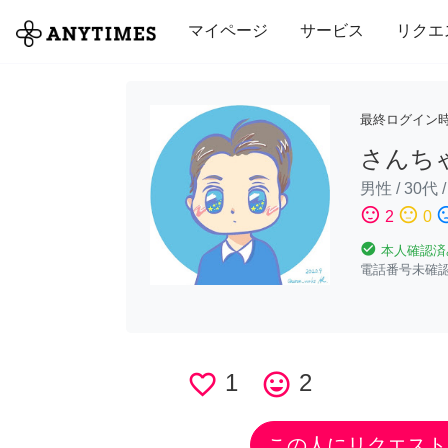
全て
修理・組立
家事
引っ越し
マイページ
サービス
リクエ
最終ログイン
さんち
男性
/
30代
sentiment_satisfied
sentiment_neutral
sentiment_di
2
0
check_circle
本人確認済
電話番号未確
favorite_border
1
tag_faces
2
この人にリクエスト