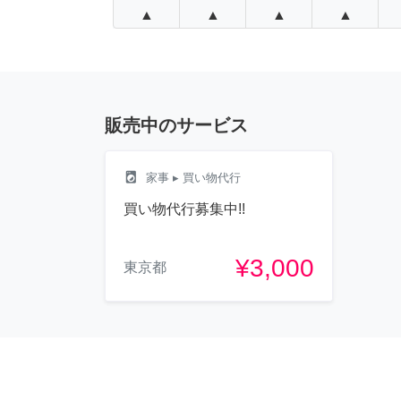
▲
▲
▲
▲
販売中のサービス
local_laundry_service
家事
▸ 買い物代行
買い物代行募集中!!
¥3,000
東京都