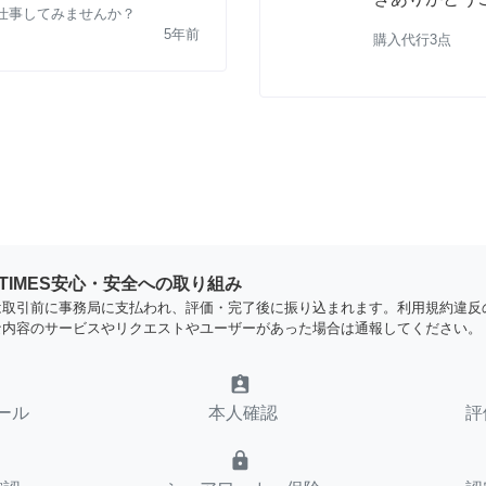
お仕事してみませんか？
5年前
購入代行3点
YTIMES安心・安全への取り組み
は取引前に事務局に支払われ、評価・完了後に振り込まれます。利用規約違反
な内容のサービスやリクエストやユーザーがあった場合は通報してください。
assignment_ind
ール
本人確認
評
lock