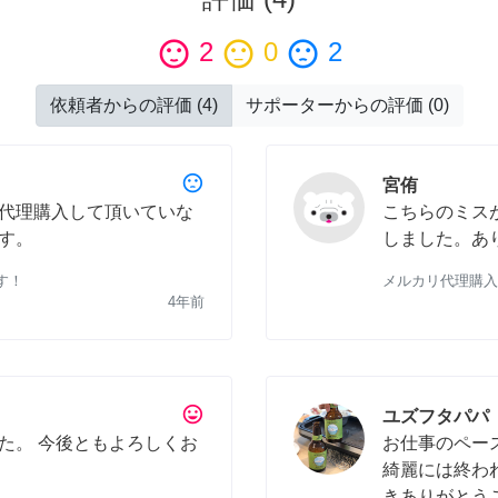
sentiment_satisfied
2
sentiment_neutral
0
sentiment_dissatisfied
2
依頼者からの評価
(
4
)
サポーターからの評価
(
0
)
sentiment_dissatisfied
宮侑
代理購入して頂いていな
こちらのミス
す。
しました。あ
す！
メルカリ代理購入
4年前
tag_faces
ユズフタパパ
た。 今後ともよろしくお
お仕事のペー
綺麗には終わ
きありがとう