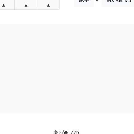
▲
▲
▲
評価
(
4
)