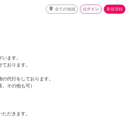
place
全ての地域
ログイン
新規登録
ざいます。
けております。
物の代行をしております。
葉、その他も可）
ていただきます。