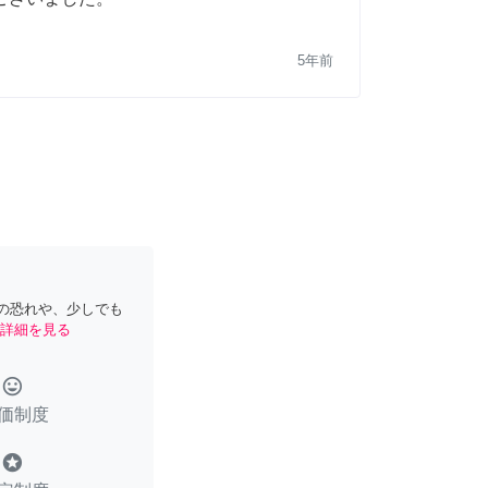
5年前
の恐れや、少しでも
詳細を見る
tag_faces
価制度
stars