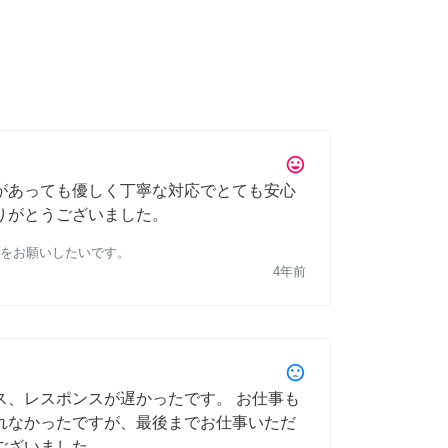
tag_faces
があっても優しく丁寧な対応でとても安心
りがとうございました。
をお願いしたいです。
4年前
sentiment_dissatisfied
ス、レスポンスが遅かったです。 お仕事も
れなかったですが、最後までお仕事いただ
ございました。