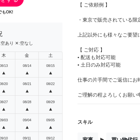
【 ご依頼例 】
もOK!
・東京で販売されている限
況
上記以外にも様々なご要望
:
空あり
✕:
空なし
【 ご対応 】
木
金
土
• 配送も対応可能
• 土日のみ対応可能
08/13
08/14
08/15
▲
▲
▲
仕事の片手間でご返信にお
08/20
08/21
08/22
▲
▲
▲
ご理解の程よろしくお願い
08/27
08/28
08/29
▲
▲
▲
09/03
09/04
09/05
スキル
▲
▲
▲
▸
09/10
09/11
09/12
家事
買い物代行