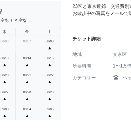
23区と東京近郊、交通費
況
お散歩中の写真をメールで
:
空あり
✕:
空なし
木
金
土
チケット詳細
08/06
08/07
08/08
▲
地域
文京区
08/13
08/14
08/15
▲
▲
▲
所要時間
1〜1.5
08/20
08/21
08/22
pets
カテゴリー
ペ
▲
▲
▲
08/27
08/28
08/29
▲
▲
▲
09/03
09/04
09/05
▲
▲
▲