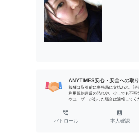
ANYTIMES安心・安全への取
報酬は取引前に事務局に支払われ、評
利用規約違反の恐れや、少しでも不審
やユーザーがあった場合は通報してく
perm_phone_msg
assignment_ind
パトロール
本人確認