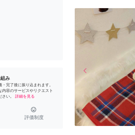
arrow_back_ios
Previous
り組み
価・完了後に振り込まれます。
な内容のサービスやリクエスト
ださい。
詳細を見る
tag_faces
評価制度