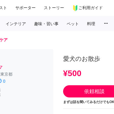
スト
サポーター
ストーリー
ご利用ガイド
more_horiz
インテリア
趣味・習い事
ペット
料理
ケア
愛犬のお散歩
マ
¥500
/
東京都
atisfied
0
認
依頼相談
認
まずは話を聞いてみるだけでもOK