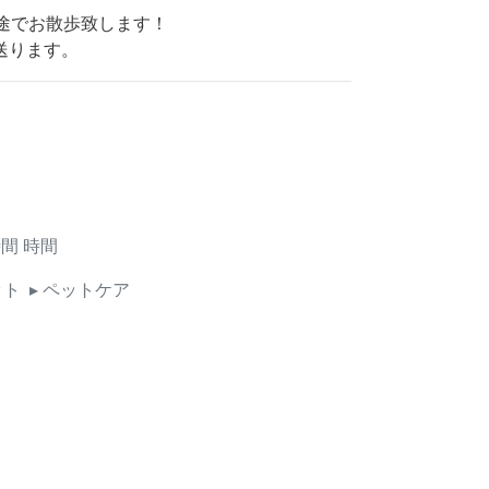
別途でお散歩致します！
送ります。
時間
時間
ット
▸ ペットケア