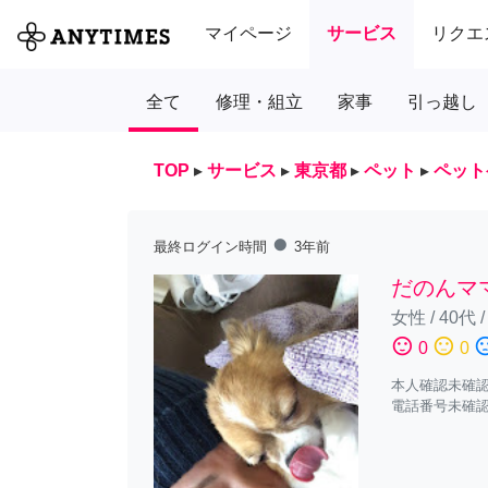
マイページ
サービス
リクエ
全て
修理・組立
家事
引っ越し
TOP
▸
サービス
▸
東京都
▸
ペット
▸
ペット
fiber_manual_record
最終ログイン時間
3年前
だのんマ
女性
/
40代
sentiment_satisfied
sentiment_neutral
sentiment_diss
0
0
本人確認未確
電話番号未確