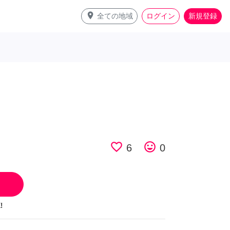
place
全ての地域
ログイン
新規登録
favorite_border
tag_faces
6
0
!