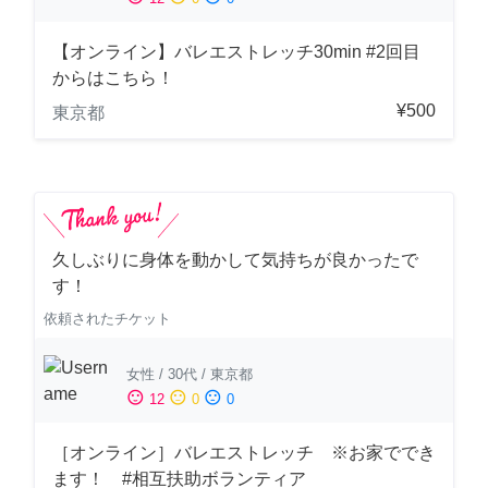
【オンライン】バレエストレッチ30min #2回目
からはこちら！
¥500
東京都
久しぶりに身体を動かして気持ちが良かったで
す！
依頼されたチケット
女性
/
30代
/
東京都
sentiment_satisfied
sentiment_neutral
sentiment_dissatisfied
12
0
0
［オンライン］バレエストレッチ ※お家ででき
ます！ #相互扶助ボランティア