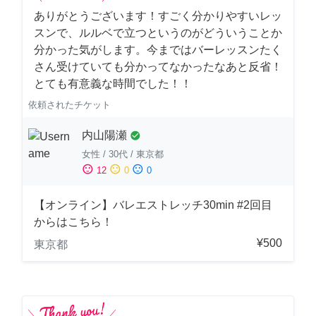
ありがとうございます！すごく分かりやすいレッ
スンで、ルルベで立つというのがどういうことか
分かった気がします。今まではバーレッスンたく
さん受けていても分かってなかったなあと反省！
とても有意義な時間でした！！
依頼されたチケット
内山陽瀬
check_circle
女性
/
30代
/
東京都
sentiment_satisfied
sentiment_neutral
sentiment_dissatisfied
12
0
0
【オンライン】バレエストレッチ30min #2回目
からはこちら！
¥500
東京都