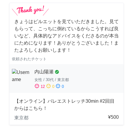
きょうはピルエットを見ていただきました。見て
もらって、こっちに倒れているからこうすれば良
いなど、具体的なアドバイスをくださるのが本当
にためになります！ありがとうございました！ま
たよろしくお願いします！
依頼されたチケット
内山陽瀬
check_circle
女性
/
30代
/
東京都
sentiment_satisfied
sentiment_neutral
sentiment_dissatisfied
12
0
0
【オンライン】バレエストレッチ30min #2回目
からはこちら！
¥500
東京都