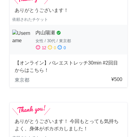
ありがとうございます！
依頼されたチケット
内山陽瀬
check_circle
女性
/
30代
/
東京都
sentiment_satisfied
sentiment_neutral
sentiment_dissatisfied
12
0
0
【オンライン】バレエストレッチ30min #2回目
からはこちら！
¥500
東京都
ありがとうございます！ 今回もとっても気持ち
よく、身体がポカポカしました！