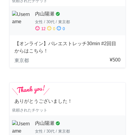
依頼されたチケット
内山陽瀬
check_circle
女性
/
30代
/
東京都
sentiment_satisfied
sentiment_neutral
sentiment_dissatisfied
12
0
0
【オンライン】バレエストレッチ30min #2回目
からはこちら！
¥500
東京都
ありがとうございました！
依頼されたチケット
内山陽瀬
check_circle
女性
/
30代
/
東京都