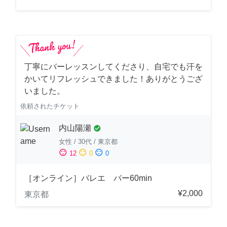
丁寧にバーレッスンしてくださり、自宅でも汗を
かいてリフレッシュできました！ありがとうござ
いました。
依頼されたチケット
内山陽瀬
check_circle
女性
/
30代
/
東京都
sentiment_satisfied
sentiment_neutral
sentiment_dissatisfied
12
0
0
［オンライン］バレエ バー60min
¥2,000
東京都