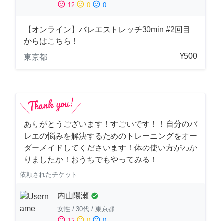
sentiment_satisfied
sentiment_neutral
sentiment_dissatisfied
12
0
0
【オンライン】バレエストレッチ30min #2回目
からはこちら！
¥500
東京都
ありがとうございます！すごいです！！自分のバ
レエの悩みを解決するためのトレーニングをオー
ダーメイドしてくださいます！体の使い方がわか
りましたか！おうちでもやってみる！
依頼されたチケット
内山陽瀬
check_circle
女性
/
30代
/
東京都
sentiment_satisfied
sentiment_neutral
sentiment_dissatisfied
12
0
0