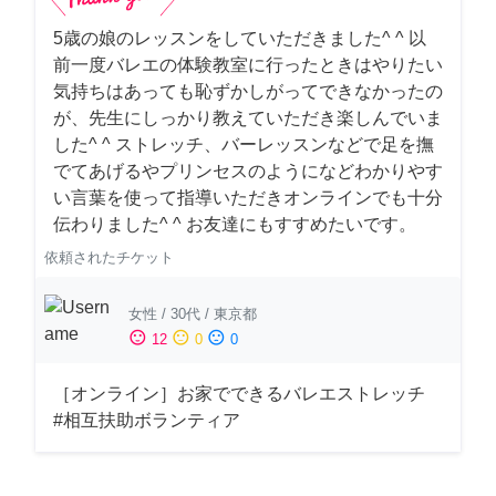
5歳の娘のレッスンをしていただきました^ ^ 以
前一度バレエの体験教室に行ったときはやりたい
気持ちはあっても恥ずかしがってできなかったの
が、先生にしっかり教えていただき楽しんでいま
した^ ^ ストレッチ、バーレッスンなどで足を撫
でてあげるやプリンセスのようになどわかりやす
い言葉を使って指導いただきオンラインでも十分
伝わりました^ ^ お友達にもすすめたいです。
依頼されたチケット
女性
/
30代
/
東京都
sentiment_satisfied
sentiment_neutral
sentiment_dissatisfied
12
0
0
［オンライン］お家でできるバレエストレッチ
#相互扶助ボランティア