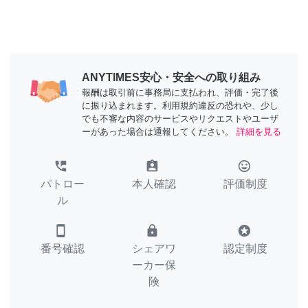
ANYTIMES安心・安全への取り組み
報酬は取引前に事務局に支払われ、評価・完了後
に振り込まれます。利用規約違反の恐れや、少し
でも不審な内容のサービスやリクエストやユーザ
ーがあった場合は通報してください。
詳細を見る
perm_phone_msg
assignment_ind
tag_faces
パトロー
本人確認
評価制度
ル
smartphone
lock
stars
番号確認
シェアワ
認定制度
ーカー保
険