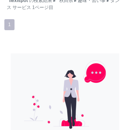
flexispot
の検索結果
▸
秋田県
▸ 趣味・習い事
▸ ダン
ス
サービス
1ページ目
1