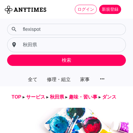
ログイン
新規登録
search
place
検索
more_horiz
全て
修理・組立
家事
TOP
▸
サービス
▸
秋田県
▸
趣味・習い事
▸
ダンス