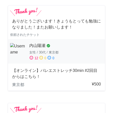
ありがとうございます！きょうもとっても勉強に
なりました！またお願いします！
依頼されたチケット
内山陽瀬
check_circle
女性
/
30代
/
東京都
sentiment_satisfied
sentiment_neutral
sentiment_dissatisfied
12
0
0
【オンライン】バレエストレッチ30min #2回目
からはこちら！
¥500
東京都