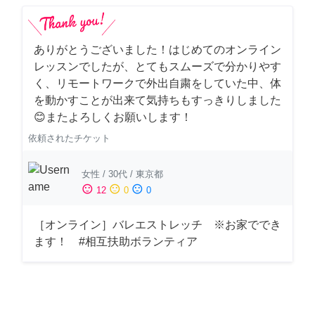
ありがとうございました！はじめてのオンライン
レッスンでしたが、とてもスムーズで分かりやす
く、リモートワークで外出自粛をしていた中、体
を動かすことが出来て気持ちもすっきりしました
😊またよろしくお願いします！
依頼されたチケット
女性
/
30代
/
東京都
sentiment_satisfied
sentiment_neutral
sentiment_dissatisfied
12
0
0
［オンライン］バレエストレッチ ※お家ででき
ます！ #相互扶助ボランティア