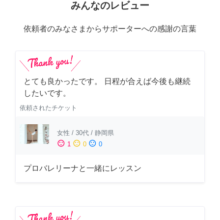
みんなのレビュー
依頼者のみなさまからサポーターへの感謝の言葉
とても良かったです。 日程が合えば今後も継続
したいです。
依頼されたチケット
女性
/
30代
/
静岡県
sentiment_satisfied
sentiment_neutral
sentiment_dissatisfied
1
0
0
プロバレリーナと一緒にレッスン