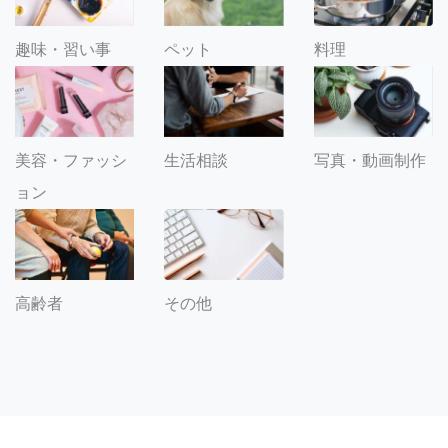
趣味・習い事
ペット
料理
美容・ファッシ
生活相談
写真・動画制作
ョン
その他
高齢者