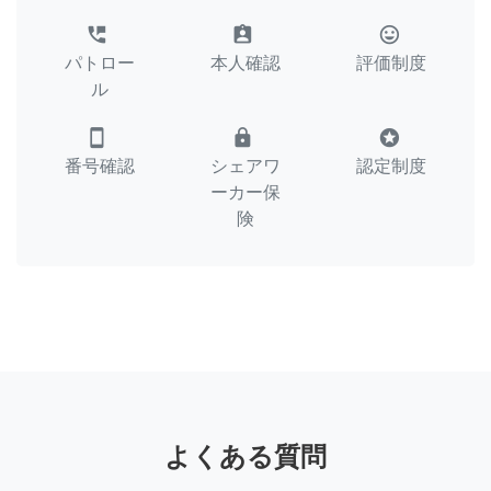
perm_phone_msg
assignment_ind
tag_faces
パトロー
本人確認
評価制度
ル
smartphone
lock
stars
番号確認
シェアワ
認定制度
ーカー保
険
よくある質問