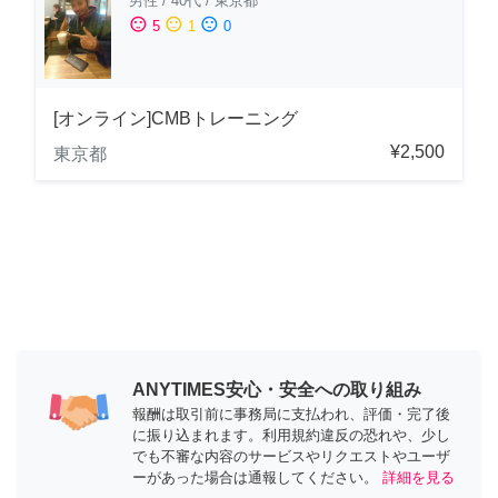
男性
/
40代
/
東京都
sentiment_satisfied
sentiment_neutral
sentiment_dissatisfied
5
1
0
[オンライン]CMBトレーニング
¥2,500
東京都
ANYTIMES安心・安全への取り組み
報酬は取引前に事務局に支払われ、評価・完了後
に振り込まれます。利用規約違反の恐れや、少し
でも不審な内容のサービスやリクエストやユーザ
ーがあった場合は通報してください。
詳細を見る