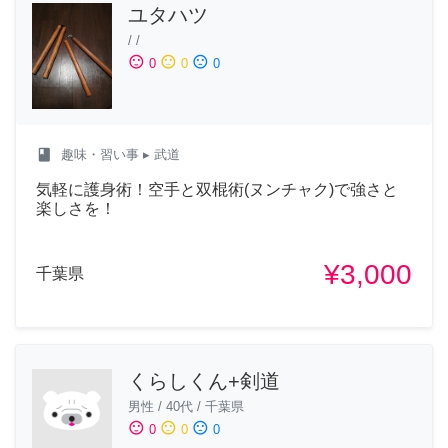
ユタハツ
/
/
sentiment_satisfied
sentiment_neutral
sentiment_dissatisfied
0
0
0
class
趣味・習い事
▸ 武道
気軽に護身術！空手と双棍術(ヌンチャク)で強さと
楽しさを！
¥3,000
千葉県
くらしくん+剣道
男性
/
40代
/
千葉県
sentiment_satisfied
sentiment_neutral
sentiment_dissatisfied
0
0
0