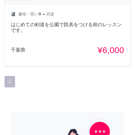
class
趣味・習い事
▸ 武道
はじめての剣道を公園で防具をつける前のレッスン
です。
¥6,000
千葉県
1