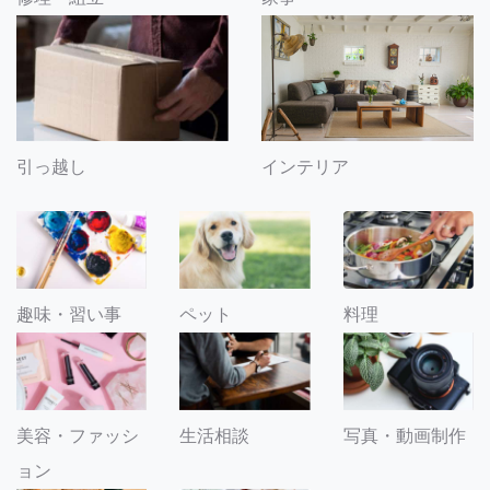
引っ越し
インテリア
趣味・習い事
ペット
料理
美容・ファッシ
生活相談
写真・動画制作
ョン