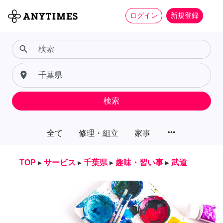
ログイン
新規登録
search
place
検索
more_horiz
全て
修理・組立
家事
TOP
▸
サービス
▸
千葉県
▸
趣味・習い事
▸
武道