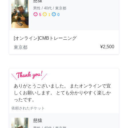
慈猿
男性
/
40代
/
東京都
sentiment_satisfied
sentiment_neutral
sentiment_dissatisfied
5
1
0
[オンライン]CMBトレーニング
¥2,500
東京都
ありがとうございました。 またオンラインで宜
しくお願いします。 とても分かりやすく楽しか
ったです。
依頼されたチケット
慈猿