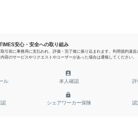
YTIMES安心・安全への取り組み
は取引前に事務局に支払われ、評価・完了後に振り込まれます。利用規約違反
な内容のサービスやリクエストやユーザーがあった場合は通報してください。
assignment_ind
ール
本人確認
評
lock
確認
シェアワーカー保険
認