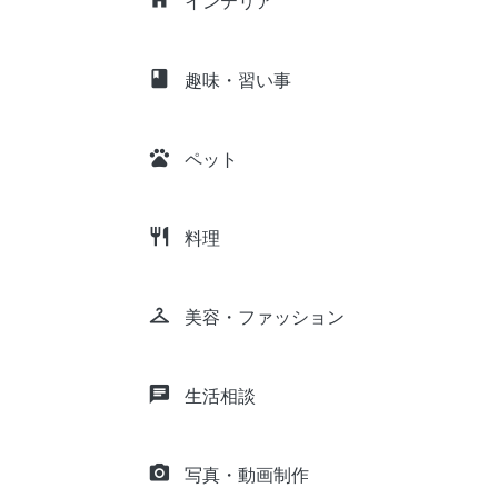
インテリア
class
趣味・習い事
pets
ペット
restaurant
料理
checkroom
美容・ファッション
chat
生活相談
camera_alt
写真・動画制作