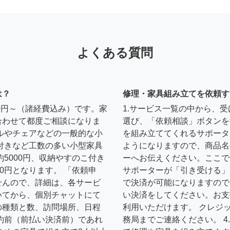
よくある質問
は？
修理・家具組み立てを依頼す
00円～（諸経費込み）です。家
1.サービス一覧の中から、
合わせて都度ご相談になりま
選び、「依頼相談」ボタンを
ルやチェアなどの一般的な小
を組み立ててくれるサポータ
扉付きなど工数の多い小型家具
ようになりますので、商品名
約5000円、収納やすのこ付き
ーへお伝えください。ここで
0円となります。 「依頼申
サポーターが「引き受ける」
せんので、詳細は、各サービ
で決済が可能になりますので
いてから、個別チャットにて
い決済をしてください。お支
の種類と数、訪問場所、日程
利用いただけます。 クレジ
約前（前払い決済前）であれ
務局までご連絡ください。 