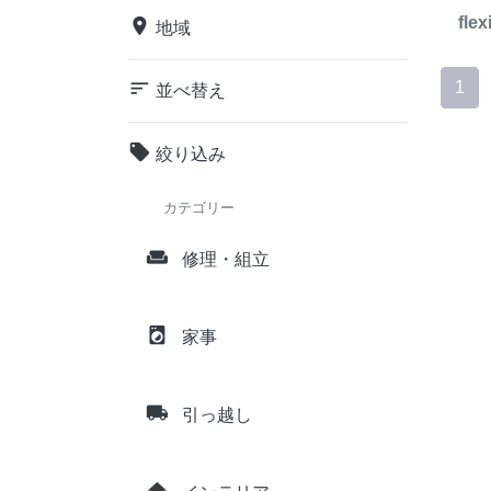
flex
place
地域
sort
1
並べ替え
local_offer
絞り込み
カテゴリー
weekend
修理・組立
local_laundry_service
家事
local_shipping
引っ越し
home