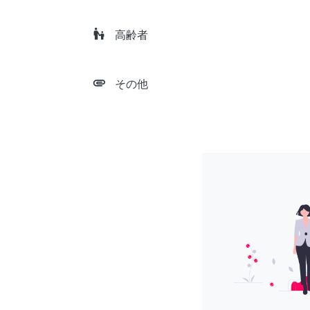
escalator_warning
高齢者
attachment
その他