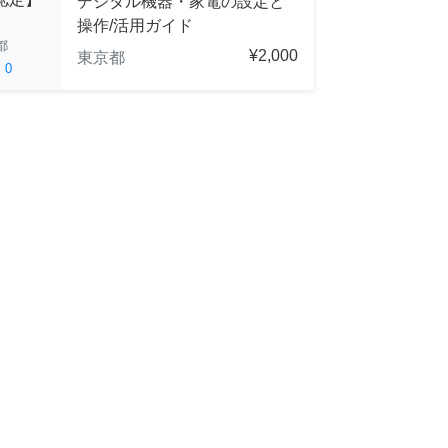
デジタル機器・家電の設定と
操作/活用ガイド
都
¥2,000
東京都
ed
0