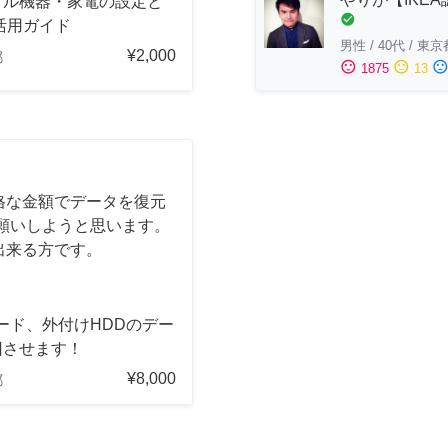
タル機器・家電の設定と
check_circle
活用ガイド
男性
/
40代
/
東京
¥2,000
都
sentiment_satisfied
sentiment_neutral
sentiment_dissatisfi
1875
13
格な金額でデータを復元
願いしようと思います。
出来る方です。
ード、外付けHDDのデー
旧させます！
¥8,000
都