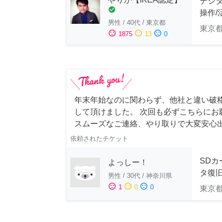
デジ
check_circle
操作/
男性
/
40代
/
東京都
東京
sentiment_satisfied
sentiment_neutral
sentiment_dissatisfied
1875
13
0
年末年始なのに関わらず、他社と違い破
して頂けました。 次回も必ずこちらにお
スムーズなご連絡、やり取りで大変安心
依頼されたチケット
SDカ
よっしー！
タ復
男性
/
30代
/
神奈川県
sentiment_satisfied
sentiment_neutral
sentiment_dissatisfied
1
0
0
東京