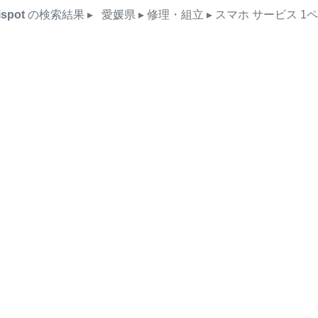
ispot
の検索結果
▸
愛媛県
▸ 修理・組立
▸ スマホ
サービス
1