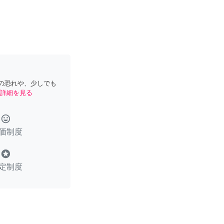
の恐れや、少しでも
詳細を見る
tag_faces
価制度
stars
定制度