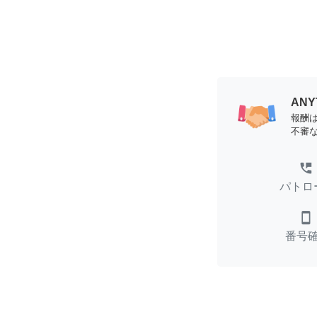
AN
報酬
不審
perm_phone_msg
パトロ
smartphone
番号