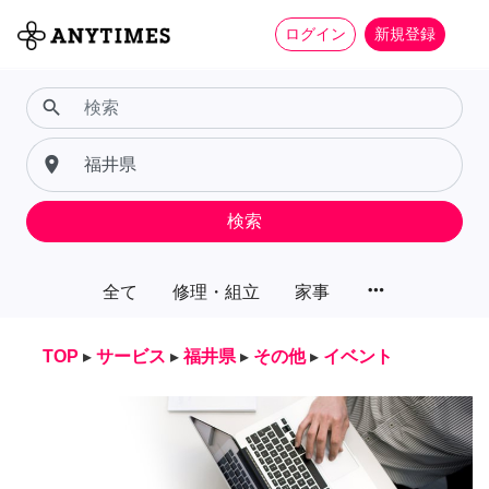
ログイン
新規登録
search
place
検索
more_horiz
全て
修理・組立
家事
TOP
▸
サービス
▸
福井県
▸
その他
▸
イベント