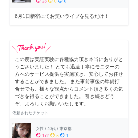
sentiment_satisfied
sentiment_neutral
sentiment_dissatisfied
23
0
0
6月1日新宿にてお笑いライブを見るだけ！
この度は実証実験に各種協力頂き本当にありがと
うございました！ とても迅速丁寧にモニターの
方へのサービス提供を実施頂き、安心してお任せ
することができました。 また事前事後の準備打
合せでも、様々な観点からコメント頂き多くの気
づきを得ることができました。 引き続きどう
ぞ、よろしくお願いいたします。
依頼されたチケット
女性
/
40代
/
東京都
sentiment_satisfied
sentiment_neutral
sentiment_dissatisfied
172
5
1