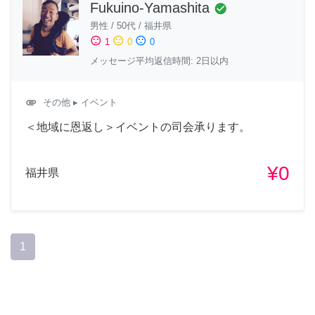
Fukuino-Yamashita
check_circle
男性
/
50代
/
福井県
sentiment_satisfied
sentiment_neutral
sentiment_dissatisfied
1
0
0
メッセージ平均返信時間: 2日以内
attachment
その他
▸ イベント
＜地域に恩返し＞イベントの司会承ります。
¥0
福井県
1