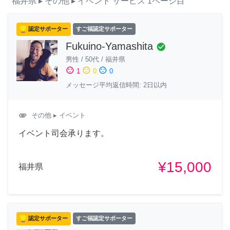
福井県
▸ その他
▸ イベント
サービス
1ページ目
認定サポーター
すご福認定サポーター
Fukuino-Yamashita
check_circle
男性
/
50代
/
福井県
sentiment_satisfied
sentiment_neutral
sentiment_dissatisfied
1
0
0
メッセージ平均返信時間: 2日以内
attachment
その他
▸ イベント
イベント司会承ります。
¥15,000
福井県
認定サポーター
すご福認定サポーター