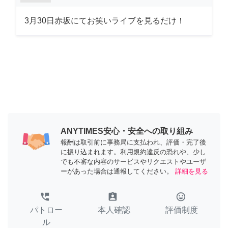
3月30日赤坂にてお笑いライブを見るだけ！
ANYTIMES安心・安全への取り組み
報酬は取引前に事務局に支払われ、評価・完了後
に振り込まれます。利用規約違反の恐れや、少し
でも不審な内容のサービスやリクエストやユーザ
ーがあった場合は通報してください。
詳細を見る
perm_phone_msg
assignment_ind
tag_faces
パトロー
本人確認
評価制度
ル