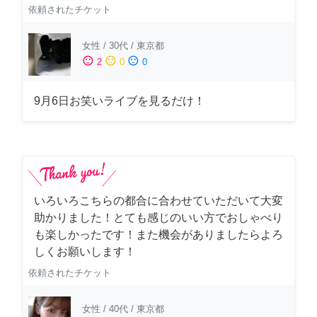
依頼されたチケット
女性
/
30代
/
東京都
sentiment_satisfied
sentiment_neutral
sentiment_dissatisfied
2
0
0
9月6日お笑いライブを見るだけ！
いろいろこちらの都合に合わせていただいて大変
助かりました！とても感じのいい方でおしゃべり
も楽しかったです！また機会がありましたらよろ
しくお願いします！
依頼されたチケット
女性
/
40代
/
東京都