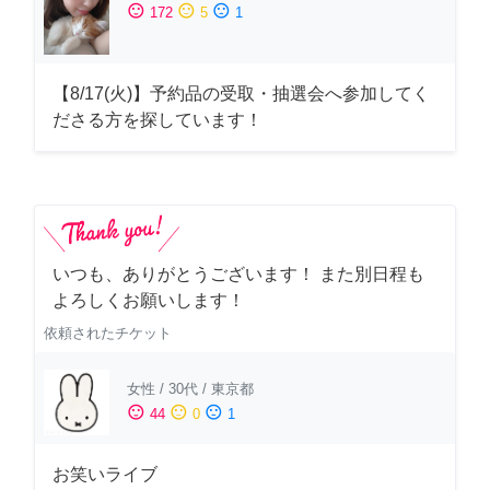
sentiment_satisfied
sentiment_neutral
sentiment_dissatisfied
172
5
1
【8/17(火)】予約品の受取・抽選会へ参加してく
ださる方を探しています！
いつも、ありがとうございます！ また別日程も
よろしくお願いします！
依頼されたチケット
女性
/
30代
/
東京都
sentiment_satisfied
sentiment_neutral
sentiment_dissatisfied
44
0
1
お笑いライブ