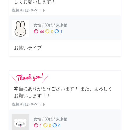
しくお願いします！
依頼されたチケット
女性
/
30代
/
東京都
sentiment_satisfied
sentiment_neutral
sentiment_dissatisfied
44
0
1
お笑いライブ
本当にありがとうございます！ また、よろしく
お願いします！！
依頼されたチケット
女性
/
30代
/
東京都
sentiment_satisfied
sentiment_neutral
sentiment_dissatisfied
1
0
0