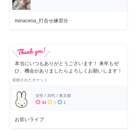
minacena_打合せ練習分
本当にいつもありがとうございます！ 来年もぜ
ひ、機会がありましたらよろしくお願いします！
依頼されたチケット
女性
/
30代
/
東京都
sentiment_satisfied
sentiment_neutral
sentiment_dissatisfied
44
0
1
お笑いライブ