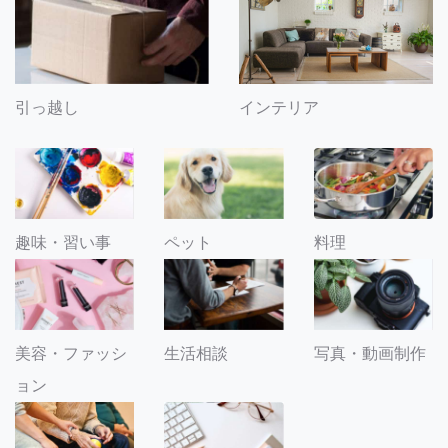
引っ越し
インテリア
趣味・習い事
ペット
料理
美容・ファッシ
生活相談
写真・動画制作
ョン