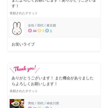
またよろしくお願いします！ありがとうございま
す！
依頼されたチケット
女性
/
30代
/
東京都
sentiment_satisfied
sentiment_neutral
sentiment_dissatisfied
44
0
1
お笑いライブ
ありがとうございます！ また機会がありました
らよろしくお願いします！
依頼されたチケット
男性
/
30代
/
神奈川県