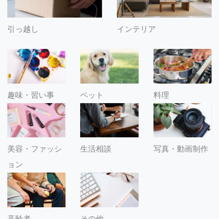
引っ越し
インテリア
趣味・習い事
ペット
料理
美容・ファッシ
生活相談
写真・動画制作
ョン
その他
高齢者