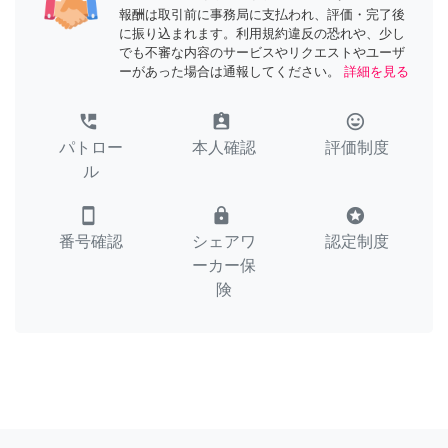
報酬は取引前に事務局に支払われ、評価・完了後
に振り込まれます。利用規約違反の恐れや、少し
でも不審な内容のサービスやリクエストやユーザ
ーがあった場合は通報してください。
詳細を見る
perm_phone_msg
assignment_ind
tag_faces
パトロー
本人確認
評価制度
ル
smartphone
lock
stars
番号確認
シェアワ
認定制度
ーカー保
険