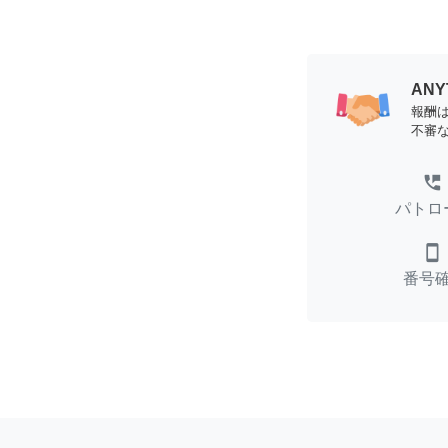
AN
報酬
不審
perm_phone_msg
パトロ
smartphone
番号