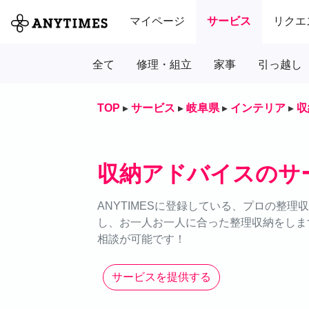
マイページ
サービス
リクエ
全て
修理・組立
家事
引っ越し
TOP
▸
サービス
▸
岐阜県
▸
インテリア
▸
収
収納アドバイスのサ
ANYTIMESに登録している、プロの整
し、お一人お一人に合った整理収納をします
相談が可能です！
サービスを提供する