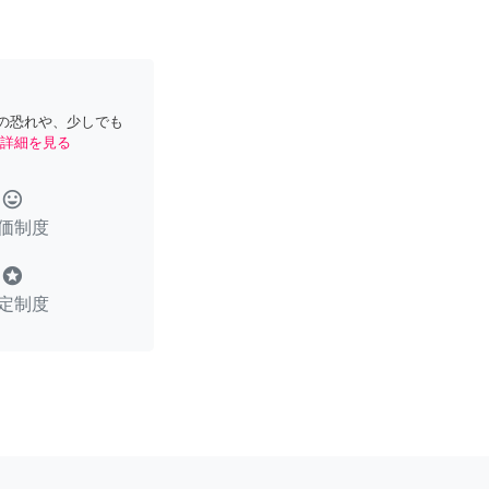
の恐れや、少しでも
詳細を見る
tag_faces
価制度
stars
定制度