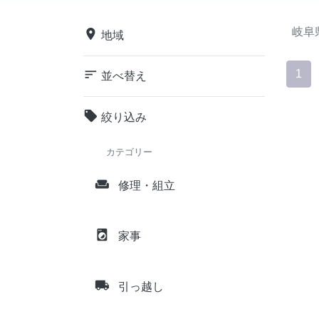
岐阜
place
地域
sort
1
並べ替え
local_offer
絞り込み
カテゴリー
weekend
修理・組立
local_laundry_service
家事
local_shipping
引っ越し