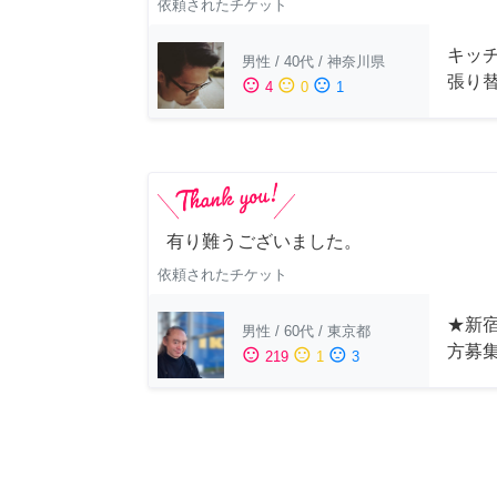
依頼されたチケット
キッ
男性
/
40代
/
神奈川県
張り
sentiment_satisfied
sentiment_neutral
sentiment_dissatisfied
4
0
1
有り難うございました。
依頼されたチケット
★新宿
男性
/
60代
/
東京都
方募
sentiment_satisfied
sentiment_neutral
sentiment_dissatisfied
219
1
3