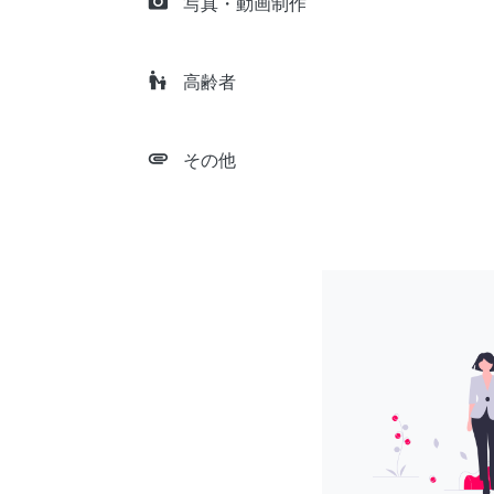
camera_alt
写真・動画制作
escalator_warning
高齢者
attachment
その他