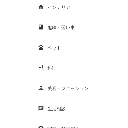
home
インテリア
class
趣味・習い事
pets
ペット
restaurant
料理
checkroom
美容・ファッション
chat
生活相談