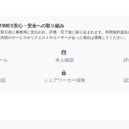
YTIMES安心・安全への取り組み
は取引前に事務局に支払われ、評価・完了後に振り込まれます。利用規約違反
な内容のサービスやリクエストやユーザーがあった場合は通報してください。
assignment_ind
ール
本人確認
評
lock
確認
シェアワーカー保険
認