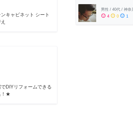
男性
/
40代
/
神奈
チンキャビネット シート
sentiment_satisfied
sentiment_neutral
sentiment_dissatisfied
4
0
1
替え
でDIYリフォームできる
集！★