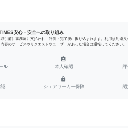
YTIMES安心・安全への取り組み
は取引前に事務局に支払われ、評価・完了後に振り込まれます。利用規約違反
な内容のサービスやリクエストやユーザーがあった場合は通報してください。
assignment_ind
ール
本人確認
評
lock
確認
シェアワーカー保険
認