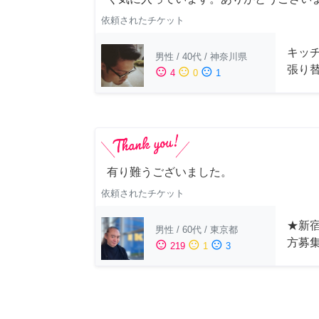
依頼されたチケット
キッ
男性
/
40代
/
神奈川県
張り
sentiment_satisfied
sentiment_neutral
sentiment_dissatisfied
4
0
1
有り難うございました。
依頼されたチケット
★新宿
男性
/
60代
/
東京都
方募
sentiment_satisfied
sentiment_neutral
sentiment_dissatisfied
219
1
3