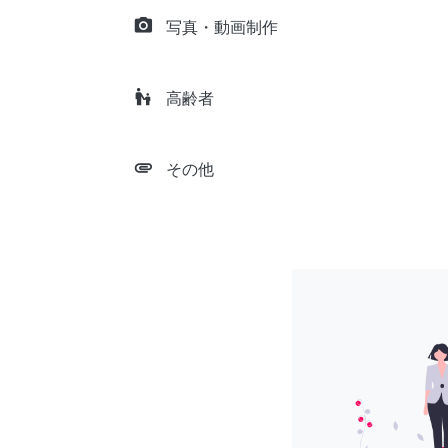
camera_alt
写真・動画制作
escalator_warning
高齢者
attachment
その他