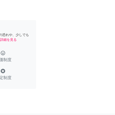
の恐れや、少しでも
詳細を見る
tag_faces
価制度
stars
定制度