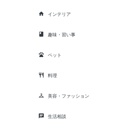
home
インテリア
class
趣味・習い事
pets
ペット
restaurant
料理
checkroom
美容・ファッション
chat
生活相談