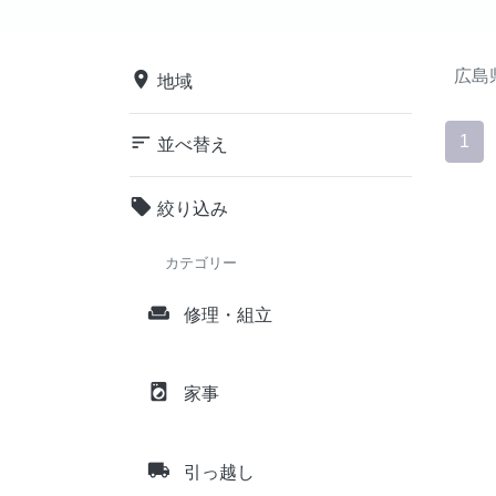
広島
place
地域
sort
1
並べ替え
local_offer
絞り込み
カテゴリー
weekend
修理・組立
local_laundry_service
家事
local_shipping
引っ越し