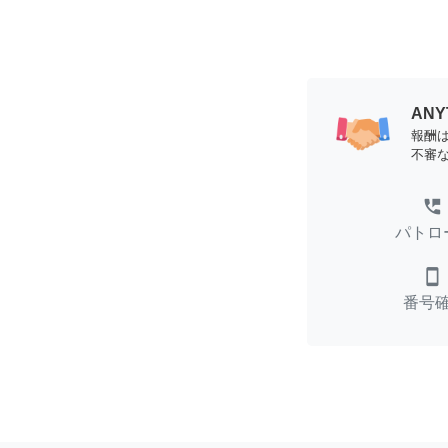
AN
報酬
不審
perm_phone_msg
パトロ
smartphone
番号