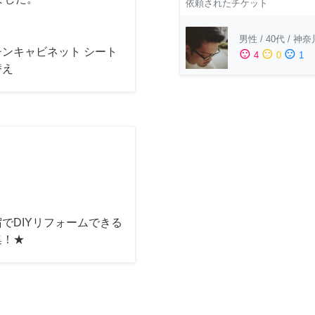
依頼されたチケット
男性
/
40代
/
神奈
チンキャビネット シート
sentiment_satisfied
sentiment_neutral
sentiment_dissatisfied
4
0
1
替え
でDIYリフォームできる
集！★