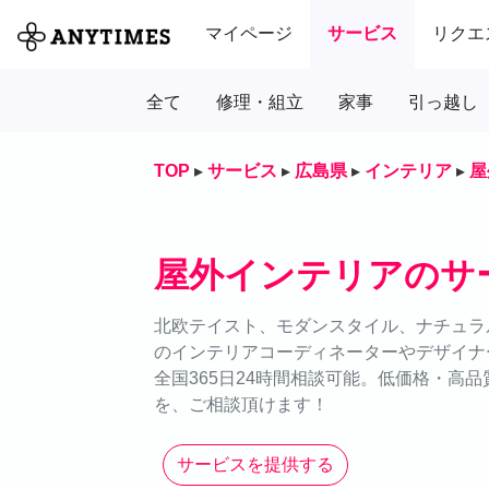
マイページ
サービス
リクエ
全て
修理・組立
家事
引っ越し
TOP
▸
サービス
▸
広島県
▸
インテリア
▸
屋
屋外インテリアのサ
北欧テイスト、モダンスタイル、ナチュラル
のインテリアコーディネーターやデザイナ
全国365日24時間相談可能。低価格・高
を、ご相談頂けます！
サービスを提供する