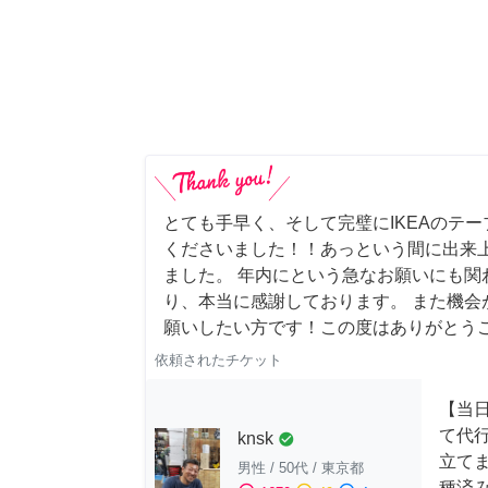
とても手早く、そして完璧にIKEAのテ
くださいました！！あっという間に出来
ました。 年内にという急なお願いにも関
り、本当に感謝しております。 また機会
願いしたい方です！この度はありがとう
依頼されたチケット
【当
て代
knsk
check_circle
立てま
男性
/
50代
/
東京都
種済