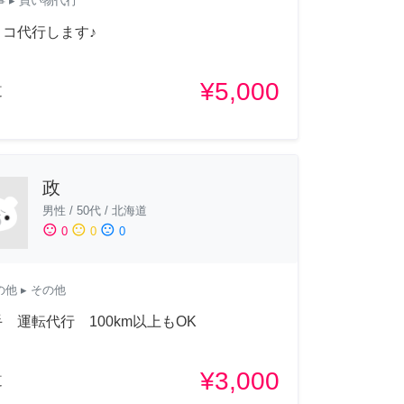
事
▸ 買い物代行
トコ代行します♪
¥5,000
道
政
男性
/
50代
/
北海道
sentiment_satisfied
sentiment_neutral
sentiment_dissatisfied
0
0
0
の他
▸ その他
 運転代行 100km以上もOK
¥3,000
道