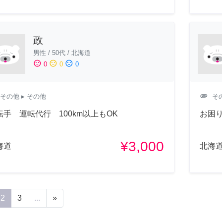
政
男性
/
50代
/
北海道
sentiment_satisfied
sentiment_neutral
sentiment_dissatisfied
0
0
0
attachment
その他
▸ その他
そ
転手 運転代行 100km以上もOK
お困
¥3,000
海道
北海
2
3
...
»