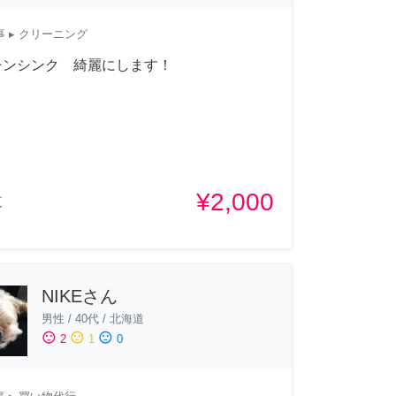
事
▸ クリーニング
チンシンク 綺麗にします！
¥2,000
道
NIKEさん
男性
/
40代
/
北海道
sentiment_satisfied
sentiment_neutral
sentiment_dissatisfied
2
1
0