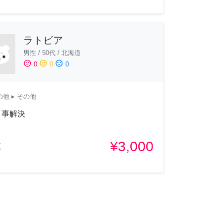
ラトビア
男性
/
50代
/
北海道
sentiment_satisfied
sentiment_neutral
sentiment_dissatisfied
0
0
0
の他
▸ その他
り事解決
¥3,000
道