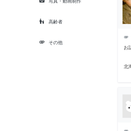
camera_alt
写真・動画制作
escalator_warning
高齢者
attachment
attachment
その他
お
北
attachment