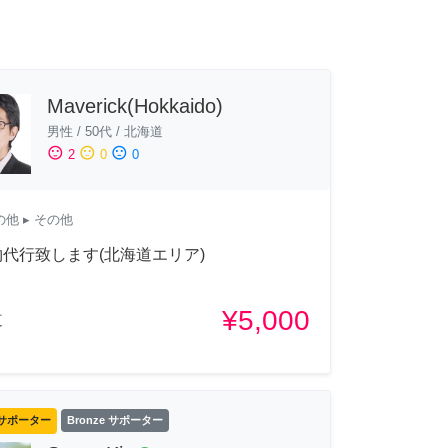
Maverick(Hokkaido)
男性
/
50代
/
北海道
sentiment_satisfied
sentiment_neutral
sentiment_dissatisfied
2
0
0
の他
▸ その他
代行致します(北海道エリア)
¥5,000
道
サポーター
Bronze サポーター