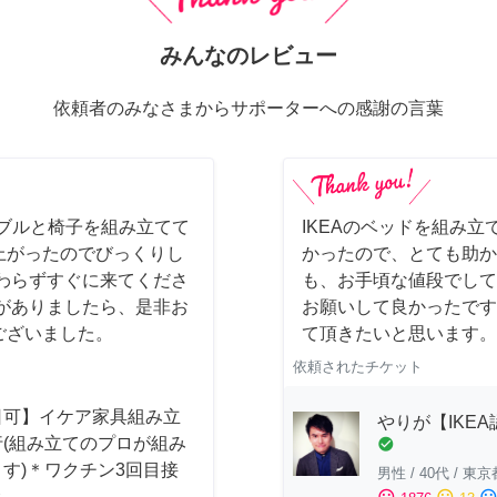
みんなのレビュー
依頼者のみなさまからサポーターへの感謝の言葉
ーブルと椅子を組み立てて
IKEAのベッドを組み立
上がったのでびっくりし
かったので、とても助か
わらずすぐに来てくださ
も、お手頃な値段でして
がありましたら、是非お
お願いして良かったです
ございました。
て頂きたいと思います。
依頼されたチケット
日可】イケア家具組み立
やりが【IKE
行(組み立てのプロが組み
check_circle
す)＊ワクチン3回目接
男性
/
40代
/
東京
み
sentiment_satisfied
sentiment_neutral
sentiment_dissatisfi