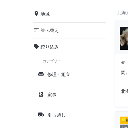
北海
place
地域
sort
並べ替え
local_offer
絞り込み
カテゴリー
attachment
問
weekend
修理・組立
北
local_laundry_service
家事
local_shipping
引っ越し
シェ