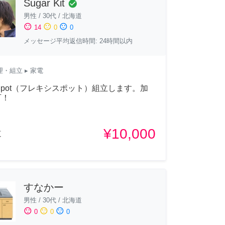
Sugar Kit
check_circle
男性
/
30代
/
北海道
sentiment_satisfied
sentiment_neutral
sentiment_dissatisfied
14
0
0
メッセージ平均返信時間: 24時間以内
理・組立
▸ 家電
xiSpot（フレキシスポット）組立します。加
可！
¥10,000
道
すなかー
男性
/
30代
/
北海道
sentiment_satisfied
sentiment_neutral
sentiment_dissatisfied
0
0
0