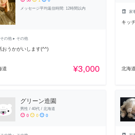
30
1
0
メッセージ平均返信時間: 12時間以内
local_laundry_service
家
キッ
その他
▸ その他
話おうかがいします(^^)
¥3,000
海道
北海
グリーン造園
男性
/
40代
/
北海道
sentiment_satisfied
sentiment_neutral
sentiment_dissatisfied
0
0
0
local_laundry_service