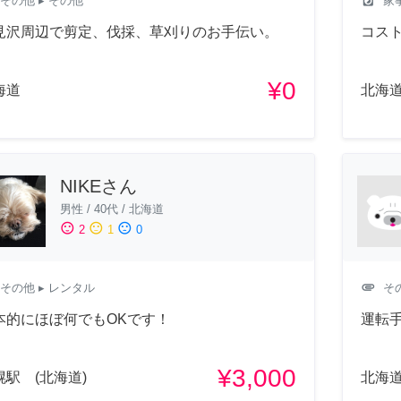
その他
▸ その他
家
見沢周辺で剪定、伐採、草刈りのお手伝い。
コス
¥0
海道
北海
NIKEさん
男性
/
40代
/
北海道
sentiment_satisfied
sentiment_neutral
sentiment_dissatisfied
2
1
0
attachment
その他
▸ レンタル
そ
本的にほぼ何でもOKです！
運転手
¥3,000
幌駅 (北海道)
北海