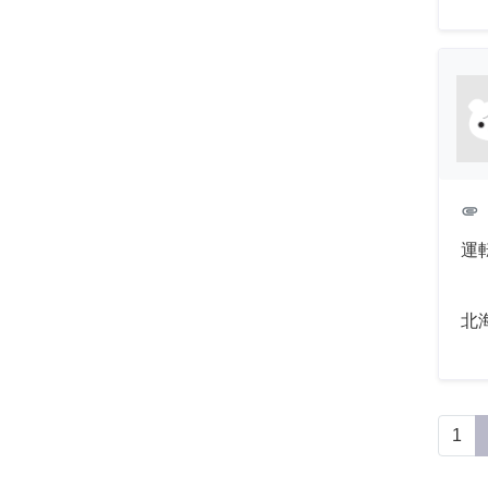
attachment
運
北
1