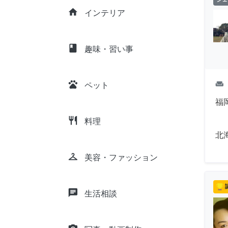
home
インテリア
class
趣味・習い事
pets
weekend
ペット
福
restaurant
料理
北
checkroom
美容・ファッション
chat
生活相談