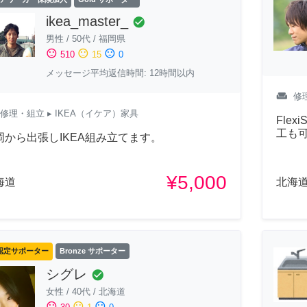
ikea_master_
check_circle
男性
/
50代
/
福岡県
sentiment_satisfied
sentiment_neutral
sentiment_dissatisfied
510
15
0
メッセージ平均返信時間: 12時間以内
weekend
修
修理・組立
▸ IKEA（イケア）家具
Fle
工も
岡から出張しIKEA組み立てます。
¥5,000
海道
北海
認定サポーター
Bronze サポーター
シグレ
check_circle
女性
/
40代
/
北海道
sentiment_satisfied
sentiment_neutral
sentiment_dissatisfied