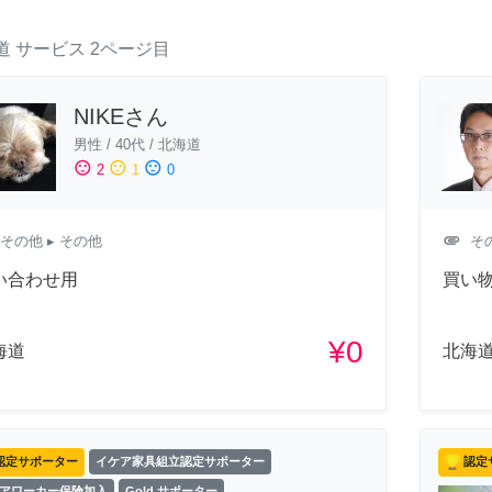
道
サービス
2ページ目
NIKEさん
男性
/
40代
/
北海道
sentiment_satisfied
sentiment_neutral
sentiment_dissatisfied
2
1
0
attachment
その他
▸ その他
そ
い合わせ用
買い物
¥0
海道
北海
認定サポーター
イケア家具組立認定サポーター
認定
アワーカー保険加入
Gold サポーター