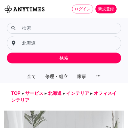
ログイン
新規登録
search
place
検索
more_horiz
全て
修理・組立
家事
TOP
▸
サービス
▸
北海道
▸
インテリア
▸
オフィスイ
ンテリア