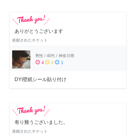
ありがとうございます
依頼されたチケット
男性
/
40代
/
神奈川県
sentiment_satisfied
sentiment_neutral
sentiment_dissatisfied
4
0
1
DYI壁紙シール貼り付け
有り難うございました。
依頼されたチケット