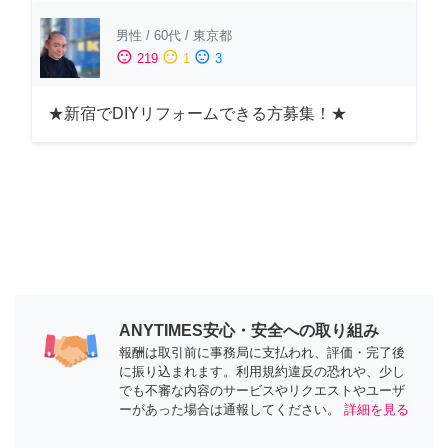
男性
/
60代
/
東京都
sentiment_satisfied
sentiment_neutral
sentiment_dissatisfied
219
1
3
★新宿でDIYリフォームできる方募集！★
ANYTIMES安心・安全への取り組み
報酬は取引前に事務局に支払われ、評価・完了後
に振り込まれます。利用規約違反の恐れや、少し
でも不審な内容のサービスやリクエストやユーザ
ーがあった場合は通報してください。
詳細を見る