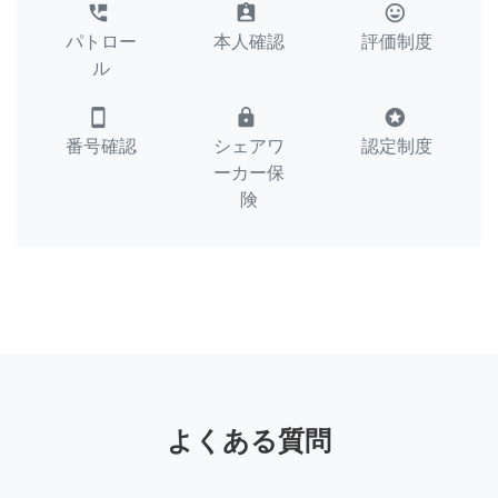
perm_phone_msg
assignment_ind
tag_faces
パトロー
本人確認
評価制度
ル
smartphone
lock
stars
番号確認
シェアワ
認定制度
ーカー保
険
よくある質問