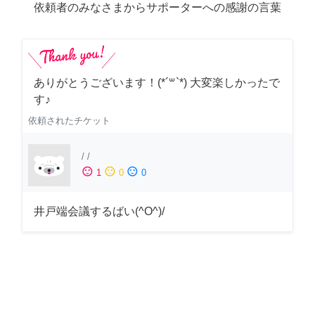
依頼者のみなさまからサポーターへの感謝の言葉
ありがとうございます！(*´꒳`*) 大変楽しかったで
す♪
依頼されたチケット
/
/
sentiment_satisfied
sentiment_neutral
sentiment_dissatisfied
1
0
0
井戸端会議するばい(^O^)/