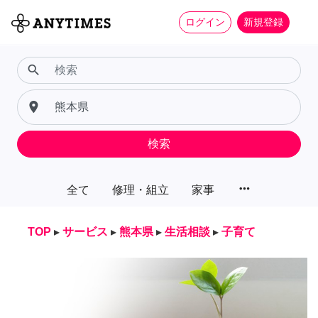
ログイン
新規登録
search
place
検索
more_horiz
全て
修理・組立
家事
TOP
▸
サービス
▸
熊本県
▸
生活相談
▸
子育て