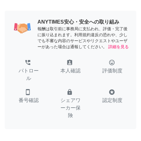
ANYTIMES安心・安全への取り組み
報酬は取引前に事務局に支払われ、評価・完了後
に振り込まれます。利用規約違反の恐れや、少し
でも不審な内容のサービスやリクエストやユーザ
ーがあった場合は通報してください。
詳細を見る
perm_phone_msg
assignment_ind
tag_faces
パトロー
本人確認
評価制度
ル
smartphone
lock
stars
番号確認
シェアワ
認定制度
ーカー保
険