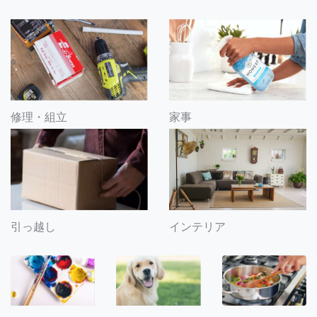
修理・組立
家事
引っ越し
インテリア