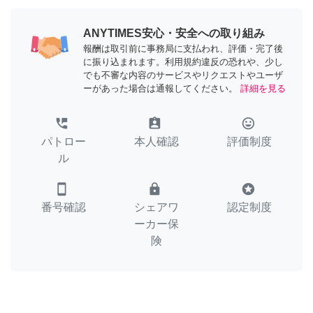
ANYTIMES安心・安全への取り組み
報酬は取引前に事務局に支払われ、評価・完了後
に振り込まれます。利用規約違反の恐れや、少し
でも不審な内容のサービスやリクエストやユーザ
ーがあった場合は通報してください。
詳細を見る
perm_phone_msg
assignment_ind
tag_faces
パトロー
本人確認
評価制度
ル
smartphone
lock
stars
番号確認
シェアワ
認定制度
ーカー保
険