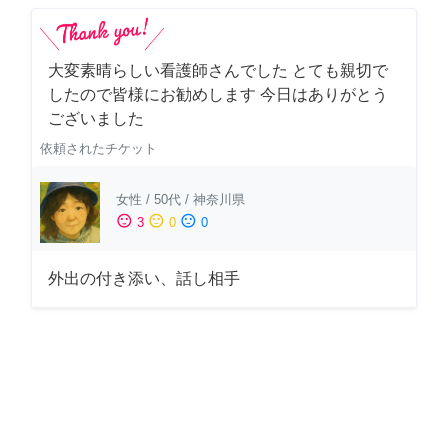
大変素晴らしい看護師さんでした とても親切で
したので皆様にお勧めします 今日はありがとう
ございました
依頼されたチケット
女性
/
50代
/
神奈川県
sentiment_satisfied
sentiment_neutral
sentiment_dissatisfied
3
0
0
外出の付き添い、話し相手