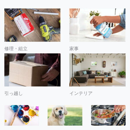
修理・組立
家事
引っ越し
インテリア