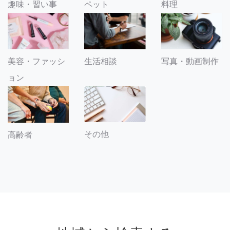
趣味・習い事
ペット
料理
美容・ファッシ
生活相談
写真・動画制作
ョン
その他
高齢者