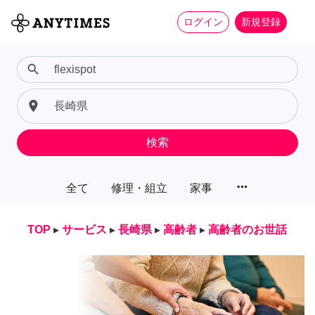
ログイン
新規登録
search
place
検索
more_horiz
全て
修理・組立
家事
TOP
▸
サービス
▸
長崎県
▸
高齢者
▸
高齢者のお世話