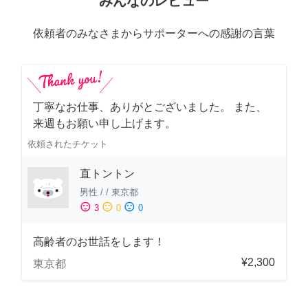
みんなのレビュー
依頼者のみなさまからサポーターへの感謝の言葉
丁寧なお仕事、ありがとございました。 また、
来週もお願い申し上げます。
依頼されたチケット
直トントン
男性
/
/
東京都
sentiment_satisfied
sentiment_neutral
sentiment_dissatisfied
3
0
0
高齢者のお世話をします！
¥2,300
東京都