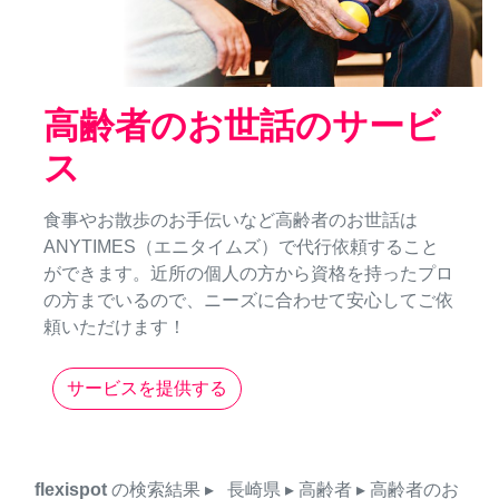
高齢者のお世話のサービ
ス
食事やお散歩のお手伝いなど高齢者のお世話は
ANYTIMES（エニタイムズ）で代行依頼すること
ができます。近所の個人の方から資格を持ったプロ
の方までいるので、ニーズに合わせて安心してご依
頼いただけます！
サービスを提供する
flexispot
の検索結果
▸
長崎県
▸ 高齢者
▸ 高齢者のお