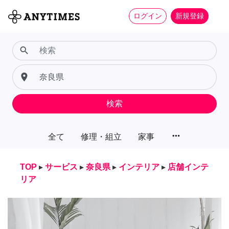
ログイン
新規登録
search
place
検索
more_horiz
全て
修理・組立
家事
TOP
▸
サービス
▸
奈良県
▸
インテリア
▸
店舗インテ
リア