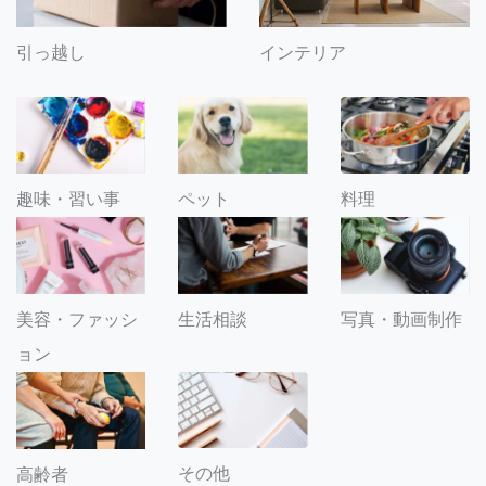
引っ越し
インテリア
趣味・習い事
ペット
料理
美容・ファッシ
生活相談
写真・動画制作
ョン
その他
高齢者