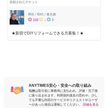
依頼されたチケット
男性
/
60代
/
東京都
sentiment_satisfied
sentiment_neutral
sentiment_dissatisfied
219
1
3
★新宿でDIYリフォームできる方募集！★
ANYTIMES安心・安全への取り組み
報酬は取引前に事務局に支払われ、評価・完了後
に振り込まれます。利用規約違反の恐れや、少し
でも不審な内容のサービスやリクエストやユーザ
ーがあった場合は通報してください。
詳細を見る