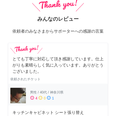
みんなのレビュー
依頼者のみなさまからサポーターへの感謝の言葉
とても丁寧に対応して頂き感謝しています。仕上
がりも素晴らしく気に入っています。ありがとう
ございました。
依頼されたチケット
男性
/
40代
/
神奈川県
sentiment_satisfied
sentiment_neutral
sentiment_dissatisfied
4
0
1
キッチンキャビネット シート張り替え