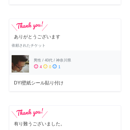
ありがとうございます
依頼されたチケット
男性
/
40代
/
神奈川県
sentiment_satisfied
sentiment_neutral
sentiment_dissatisfied
4
0
1
DYI壁紙シール貼り付け
有り難うございました。