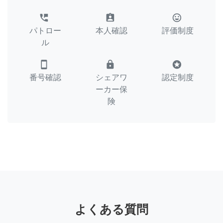
perm_phone_msg
assignment_ind
tag_faces
パトロー
本人確認
評価制度
ル
smartphone
lock
stars
番号確認
シェアワ
認定制度
ーカー保
険
よくある質問