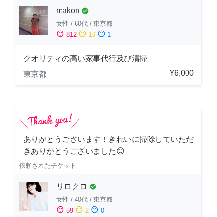
makon
check_circle
女性
/
60代
/
東京都
sentiment_satisfied
sentiment_neutral
sentiment_dissatisfied
812
16
1
クオリティの高い家事代行及び清掃
¥6,000
東京都
ありがとうございます！きれいに掃除していただ
きありがとうございました😊
依頼されたチケット
リロクロ
check_circle
女性
/
40代
/
東京都
sentiment_satisfied
sentiment_neutral
sentiment_dissatisfied
59
2
0