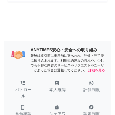
ANYTIMES安心・安全への取り組み
報酬は取引前に事務局に支払われ、評価・完了後
に振り込まれます。利用規約違反の恐れや、少し
でも不審な内容のサービスやリクエストやユーザ
ーがあった場合は通報してください。
詳細を見る
perm_phone_msg
assignment_ind
tag_faces
パトロー
本人確認
評価制度
ル
smartphone
lock
stars
番号確認
シェアワ
認定制度