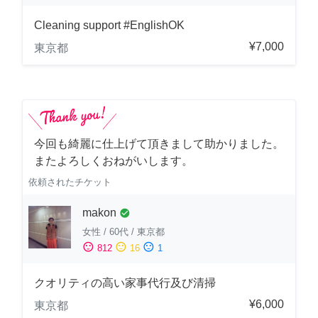
Cleaning support #EnglishOK
¥7,000
東京都
今回も綺麗に仕上げて頂きまして助かりました。
またよろしくおねがいします。
依頼されたチケット
makon
check_circle
女性
/
60代
/
東京都
sentiment_satisfied
sentiment_neutral
sentiment_dissatisfied
812
16
1
クオリティの高い家事代行及び清掃
¥6,000
東京都