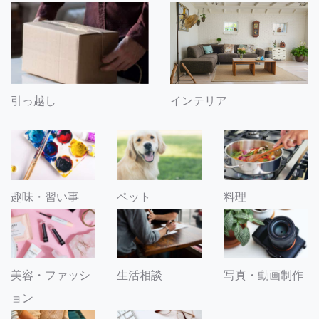
引っ越し
インテリア
趣味・習い事
ペット
料理
美容・ファッシ
生活相談
写真・動画制作
ョン