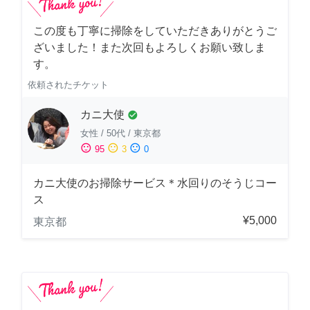
この度も丁寧に掃除をしていただきありがとうご
ざいました！また次回もよろしくお願い致しま
す。
依頼されたチケット
カニ大使
check_circle
女性
/
50代
/
東京都
sentiment_satisfied
sentiment_neutral
sentiment_dissatisfied
95
3
0
カニ大使のお掃除サービス＊水回りのそうじコー
ス
¥5,000
東京都