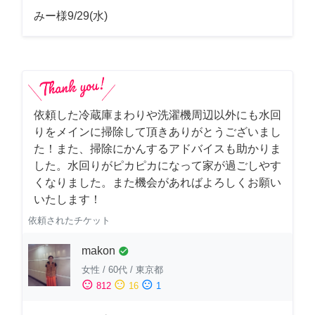
みー様9/29(水)
依頼した冷蔵庫まわりや洗濯機周辺以外にも水回
りをメインに掃除して頂きありがとうございまし
た！また、掃除にかんするアドバイスも助かりま
した。水回りがピカピカになって家が過ごしやす
くなりました。また機会があればよろしくお願い
いたします！
依頼されたチケット
makon
check_circle
女性
/
60代
/
東京都
sentiment_satisfied
sentiment_neutral
sentiment_dissatisfied
812
16
1