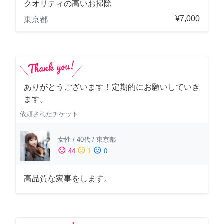
クオリティの高いお掃除
¥7,000
東京都
ありがとうございます！定期的にお願いしていき
ます。
依頼されたチケット
女性
/
40代
/
東京都
sentiment_satisfied
sentiment_neutral
sentiment_dissatisfied
44
1
0
高品質な家事をします。