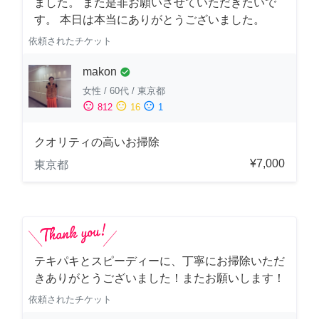
ました。 また是非お願いさせていただきたいで
す。 本日は本当にありがとうございました。
依頼されたチケット
makon
check_circle
女性
/
60代
/
東京都
sentiment_satisfied
sentiment_neutral
sentiment_dissatisfied
812
16
1
クオリティの高いお掃除
¥7,000
東京都
テキパキとスピーディーに、丁寧にお掃除いただ
きありがとうございました！またお願いします！
依頼されたチケット