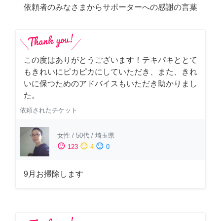
依頼者のみなさまからサポーターへの感謝の言葉
この度はありがとうございます！テキパキととて
もきれいにピカピカにしていただき、また、きれ
いに保つためのアドバイスもいただき助かりまし
た。
依頼されたチケット
女性
/
50代
/
埼玉県
sentiment_satisfied
sentiment_neutral
sentiment_dissatisfied
123
4
0
9月お掃除します