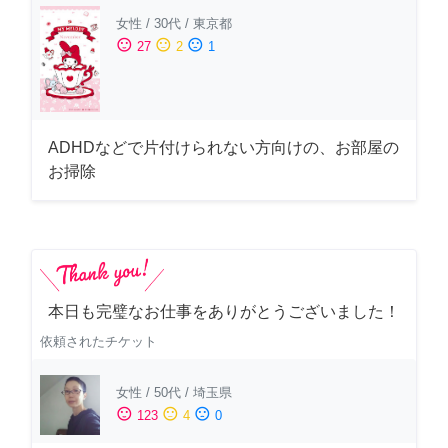
女性
/
30代
/
東京都
sentiment_satisfied
sentiment_neutral
sentiment_dissatisfied
27
2
1
ADHDなどで片付けられない方向けの、お部屋の
お掃除
本日も完璧なお仕事をありがとうございました！
依頼されたチケット
女性
/
50代
/
埼玉県
sentiment_satisfied
sentiment_neutral
sentiment_dissatisfied
123
4
0