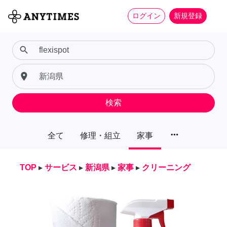
ログイン
新規登録
search
place
検索
more_horiz
全て
修理・組立
家事
TOP
▸
サービス
▸
新潟県
▸
家事
▸
クリーニング