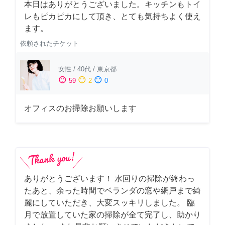
本日はありがとうございました。キッチンもトイ
レもピカピカにして頂き、とても気持ちよく使え
ます。
依頼されたチケット
女性
/
40代
/
東京都
sentiment_satisfied
sentiment_neutral
sentiment_dissatisfied
59
2
0
オフィスのお掃除お願いします
ありがとうございます！ 水回りの掃除が終わっ
たあと、余った時間でベランダの窓や網戸まで綺
麗にしていただき、大変スッキリしました。 臨
月で放置していた家の掃除が全て完了し、助かり