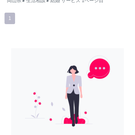
岡山県
▸ 生活相談
▸ 結婚
サービス
1ページ目
1