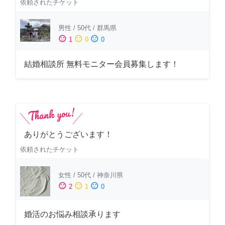
依頼されたチケット
男性
/
50代
/
群馬県
sentiment_satisfied
sentiment_neutral
sentiment_dissatisfied
1
0
0
結婚相談所 無料モニター会員募集します！
ありがとうございます！
依頼されたチケット
女性
/
50代
/
神奈川県
sentiment_satisfied
sentiment_neutral
sentiment_dissatisfied
2
1
0
婚活のお悩み相談承ります