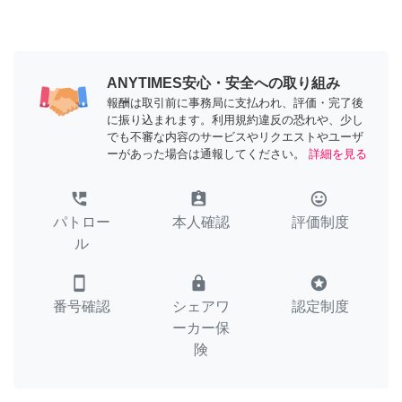
ANYTIMES安心・安全への取り組み
報酬は取引前に事務局に支払われ、評価・完了後
に振り込まれます。利用規約違反の恐れや、少し
でも不審な内容のサービスやリクエストやユーザ
ーがあった場合は通報してください。
詳細を見る
perm_phone_msg
assignment_ind
tag_faces
パトロー
本人確認
評価制度
ル
smartphone
lock
stars
番号確認
シェアワ
認定制度
ーカー保
険