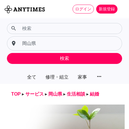
ログイン
新規登録
search
place
検索
more_horiz
全て
修理・組立
家事
TOP
▸
サービス
▸
岡山県
▸
生活相談
▸
結婚