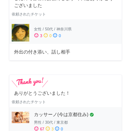
ございました
依頼されたチケット
女性
/
50代
/
神奈川県
sentiment_satisfied
sentiment_neutral
sentiment_dissatisfied
3
0
0
外出の付き添い、話し相手
ありがとうございました！
依頼されたチケット
カッサーノ(今は京都住み)
check_circle
男性
/
30代
/
東京都
sentiment_satisfied
sentiment_neutral
sentiment_dissatisfied
67
3
0