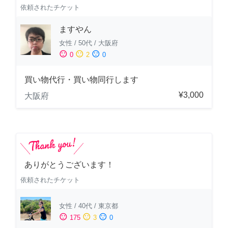
依頼されたチケット
ますやん
女性
/
50代
/
大阪府
sentiment_satisfied
sentiment_neutral
sentiment_dissatisfied
0
2
0
買い物代行・買い物同行します
¥3,000
大阪府
ありがとうございます！
依頼されたチケット
女性
/
40代
/
東京都
sentiment_satisfied
sentiment_neutral
sentiment_dissatisfied
175
3
0