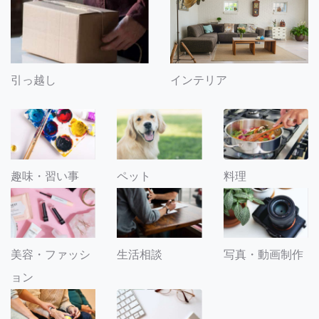
引っ越し
インテリア
趣味・習い事
ペット
料理
美容・ファッシ
生活相談
写真・動画制作
ョン