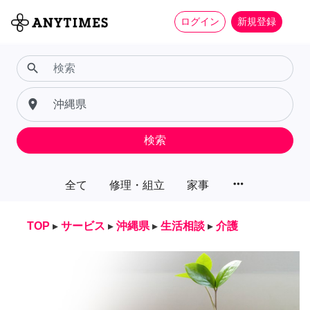
ログイン
新規登録
search
place
検索
more_horiz
全て
修理・組立
家事
TOP
▸
サービス
▸
沖縄県
▸
生活相談
▸
介護