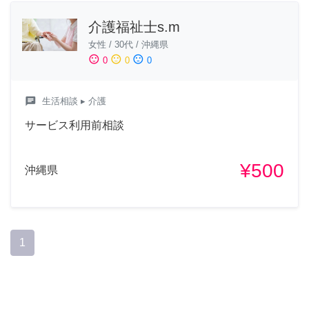
介護福祉士s.m
女性
/
30代
/
沖縄県
sentiment_satisfied
sentiment_neutral
sentiment_dissatisfied
0
0
0
chat
生活相談
▸ 介護
サービス利用前相談
¥500
沖縄県
1