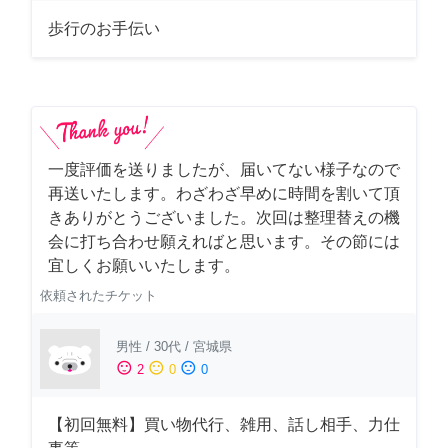
歩行のお手伝い
一度評価を送りましたが、届いてない様子なので
再送いたします。わざわざ早めに時間を割いて頂
きありがとうございました。次回は整理替えの機
会に打ち合わせ願えればと思います。その節には
宜しくお願いいたします。
依頼されたチケット
男性
/
30代
/
宮城県
sentiment_satisfied
sentiment_neutral
sentiment_dissatisfied
2
0
0
【初回無料】買い物代行、雑用、話し相手、力仕