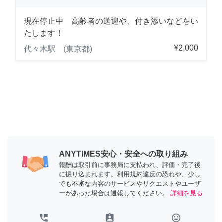
現在停止中 高齢者の送迎や、付き添いなどをい
たします！
¥2,000
代々木駅 (東京都)
ANYTIMES安心・安全への取り組み
報酬は取引前に事務局に支払われ、評価・完了後
に振り込まれます。利用規約違反の恐れや、少し
でも不審な内容のサービスやリクエストやユーザ
ーがあった場合は通報してください。
詳細を見る
perm_phone_msg
assignment_ind
tag_faces