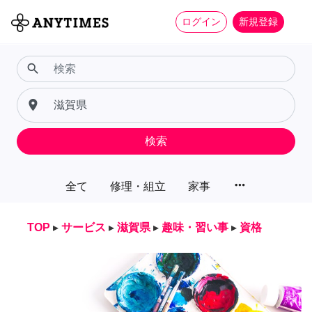
ログイン
新規登録
search
place
検索
more_horiz
全て
修理・組立
家事
TOP
▸
サービス
▸
滋賀県
▸
趣味・習い事
▸
資格