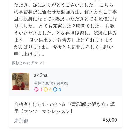
ただき、誠にありがとうございました。 こちら
の学習状況に合わせた勉強方法、解き方をご丁寧
且つ親身になってお教えいただきとても勉強にな
りました。 とても充実した２時間でした。 お教
えいただきましたことを再度復習し、試験に挑み
ます。 良い結果をご報告差し上げられますよう
がんばりますね。 今後とも是非よろしくお願い
申し上げます。
依頼されたチケット
ski2na
男性
/
30代
/
東京都
sentiment_satisfied
sentiment_neutral
sentiment_dissatisfied
1
0
0
合格者だけが知っている「簿記3級の解き方」講
座【マンツーマンレッスン】
¥5,000
東京都