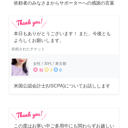
依頼者のみなさまからサポーターへの感謝の言葉
本日もありがとうございます！ また、今後とも
よろしくお願いします。
依頼されたチケット
女性
/
30代
/
東京都
sentiment_satisfied
sentiment_neutral
sentiment_dissatisfied
31
0
0
米国公認会計士(USCPA)についてお話しします
この度はお寒い中ご多用中にも関わらずお越しい