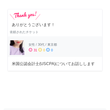
ありがとうございます！
依頼されたチケット
女性
/
30代
/
東京都
sentiment_satisfied
sentiment_neutral
sentiment_dissatisfied
31
0
0
米国公認会計士(USCPA)についてお話しします