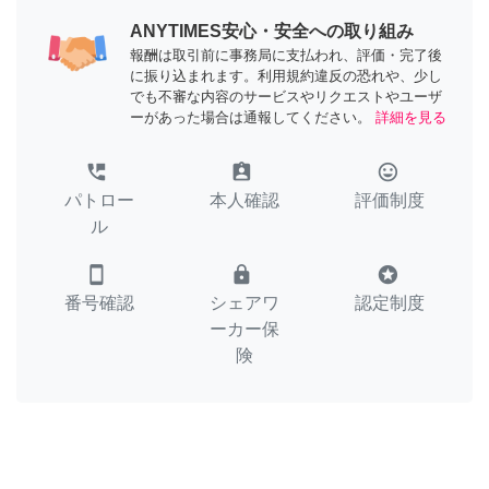
ANYTIMES安心・安全への取り組み
報酬は取引前に事務局に支払われ、評価・完了後
に振り込まれます。利用規約違反の恐れや、少し
でも不審な内容のサービスやリクエストやユーザ
ーがあった場合は通報してください。
詳細を見る
perm_phone_msg
assignment_ind
tag_faces
パトロー
本人確認
評価制度
ル
smartphone
lock
stars
番号確認
シェアワ
認定制度
ーカー保
険