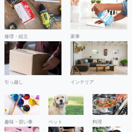
修理・組立
家事
引っ越し
インテリア
趣味・習い事
ペット
料理