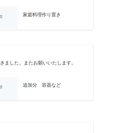
家庭料理作り置き
都
きました。またお願いいたします。
追加分 容器など
都