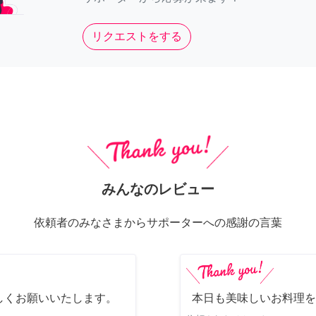
リクエストをする
みんなのレビュー
依頼者のみなさまからサポーターへの感謝の言葉
しくお願いいたします。
本日も美味しいお料理を