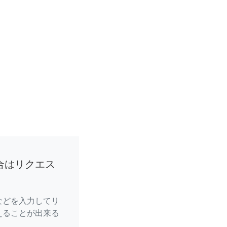
合はリクエス
などを入力してリ
えることが出来る