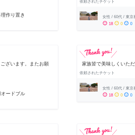
依頼されたチケット
料理作り置き
女性
/
60代
/
東京
sentiment_satisfied
sentiment_neutral
sentiment_dissatisfied
18
0
0
うございます。またお願
家族皆で美味しくいただ
依頼されたチケット
女性
/
60代
/
東京
用オードブル
sentiment_satisfied
sentiment_neutral
sentiment_dissatisfied
18
0
0