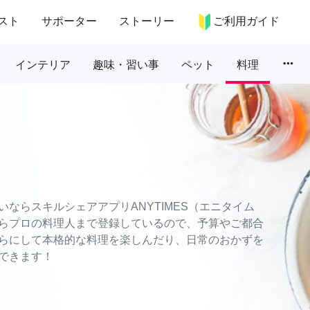
スト
サポーター
ストーリー
ご利用ガイド
more_horiz
インテリア
趣味・習い事
ペット
料理
ならスキルシェアアプリANYTIMES（エニタイム
らプロの料理人まで登録しているので、予算やご都合
らにして本格的な料理を楽しんだり、日常のおかずを
できます！