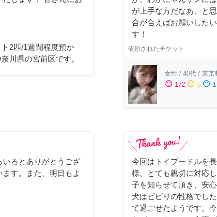
が上手な方だなあ、と思
合が合えばお願いしたいで
す！
ト2匹/1週間程度預か
依頼されたチケット
神奈川県の宮前区です。
女性
/
40代
/
東京
sentiment_satisfied
sentiment_neutral
sentiment_dissatisfied
172
5
1
ろいろとありがとうござ
今回はトイプードルを長
います。また、明日もよ
様、とても親切に対応し
子を知らせて頂き、安心
犬はビビりの性格でした
て過ごせたようです。今