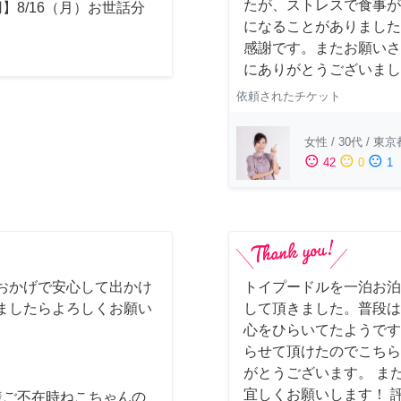
たが、ストレスで食事が
】8/16（月）お世話分
になることがありました
感謝です。またお願いさ
にありがとうございまし
依頼されたチケット
女性
/
30代
/
東京
sentiment_satisfied
sentiment_neutral
sentiment_dissatisfied
42
0
1
おかげで安心して出かけ
トイプードルを一泊お泊
ましたらよろしくお願い
して頂きました。普段は
心をひらいてたようです
らせて頂けたのでこちら
がとうございます。 ま
宜しくお願いします！ 
様ご不在時ねこちゃんの