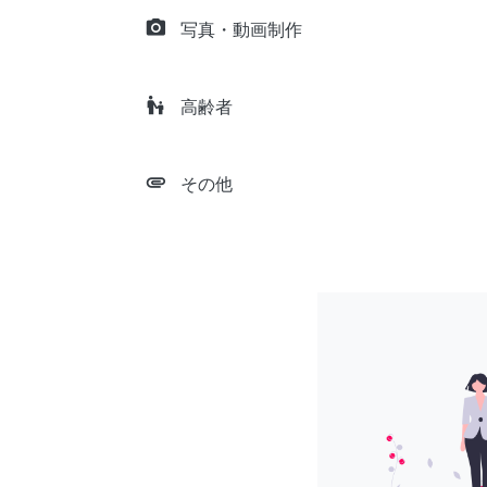
camera_alt
写真・動画制作
escalator_warning
高齢者
attachment
その他