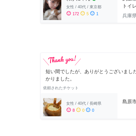
トイ
女性
/
40代
/
東京都
sentiment_satisfied
sentiment_neutral
sentiment_dissatisfied
172
5
1
兵庫
短い間でしたが、ありがとうございました
かりました。
依頼されたチケット
島原
女性
/
40代
/
長崎県
sentiment_satisfied
sentiment_neutral
sentiment_dissatisfied
8
0
0