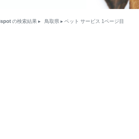
ispot
の検索結果
▸
鳥取県
▸ ペット
サービス
1ページ目