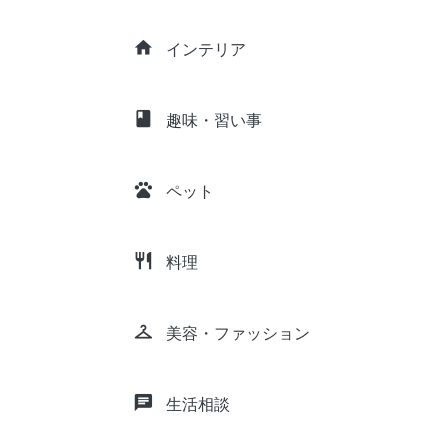
home
インテリア
class
趣味・習い事
pets
ペット
restaurant
料理
checkroom
美容・ファッション
chat
生活相談