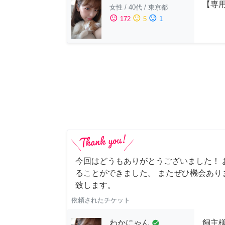
【専用
女性
/
40代
/
東京都
sentiment_satisfied
sentiment_neutral
sentiment_dissatisfied
172
5
1
今回はどうもありがとうございました！ 
ることができました。 またぜひ機会あり
致します。
依頼されたチケット
わかにゃん
飼主
check_circle