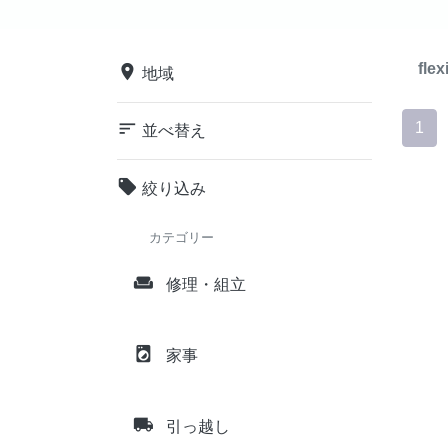
flex
place
地域
sort
1
並べ替え
local_offer
絞り込み
カテゴリー
weekend
修理・組立
local_laundry_service
家事
local_shipping
引っ越し