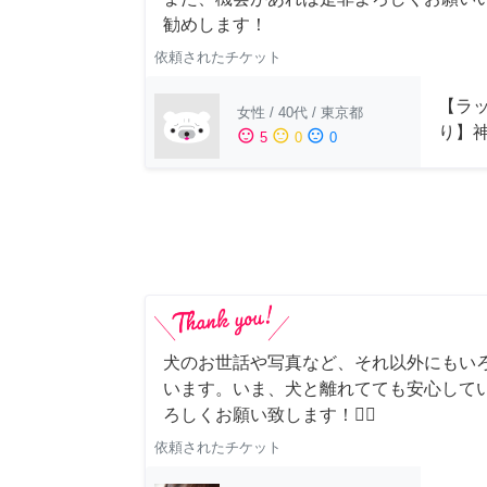
勧めします！
依頼されたチケット
【ラッ
女性
/
40代
/
東京都
り】
sentiment_satisfied
sentiment_neutral
sentiment_dissatisfied
5
0
0
犬のお世話や写真など、それ以外にもい
います。いま、犬と離れてても安心して
ろしくお願い致します！🙇‍♂️
依頼されたチケット