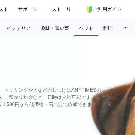
スト
サポーター
ストーリー
ご利用ガイド
more_horiz
インテリア
趣味・習い事
ペット
料理
トリミングや犬などのしつけはANYTIMESの、ご近
す。預かり料金など、日時は交渉可能です。助け合い
時間1,500円から低価格・高品質で依頼できます！全国