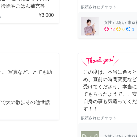
レ掃除やごはん補充等
依頼されたチケット
¥3,000
県
女性
/
30代
/
東京
sentiment_satisfied
sentiment_neutral
sentiment_dissatisfied
42
0
1
。 写真など、とても助
この度は、本当に色々と
め、直前の時間変更など
受けてくださり、本当に
てもらったようで、、安
自身の事も気遣ってくだ
市で犬の散歩その他世話
す！！
依頼されたチケット
女性
/
30代
/
東京