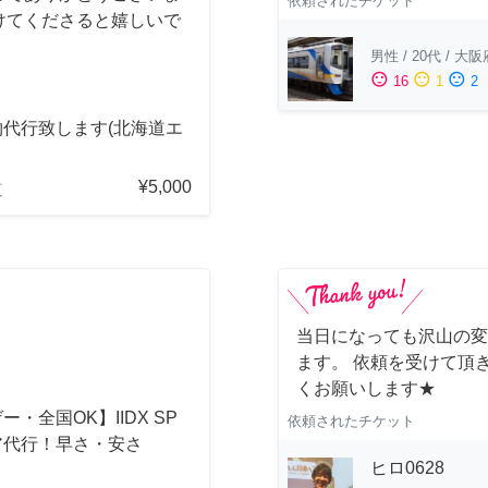
依頼されたチケット
けてくださると嬉しいで
男性
/
20代
/
大阪
sentiment_satisfied
sentiment_neutral
sentiment_dissatisfied
16
1
2
物代行致します(北海道エ
¥5,000
道
当日になっても沢山の変
ます。 依頼を受けて頂
くお願いします★
ー・全国OK】IIDX SP
依頼されたチケット
ア代行！早さ・安さ
ヒロ0628
！