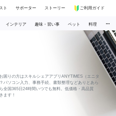
スト
サポーター
ストーリー
ご利用ガイド
more_horiz
インテリア
趣味・習い事
ペット
料理
困りの方はスキルシェアアプリANYTIMES（エニタ
？パソコン入力、事務手続、書類整理などありとあら
全国365日24時間いつでも無料。低価格・高品質
きます！