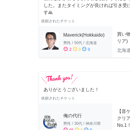
した。またタイミングが良ければ引き受
す🙏
依頼されたチケット
買い
Maverick(Hokkaido)
リア)
男性
/
50代
/
北海道
sentiment_satisfied
sentiment_neutral
sentiment_dissatisfied
2
0
0
北海
ありがとうございました！
依頼されたチケット
【音ゲ
俺の代行
クリ
男性
/
30代
/
神奈川県
No.1
sentiment_satisfied
sentiment_neutral
sentiment_dissatisfied