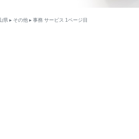
山県
▸ その他
▸ 事務
サービス
1ページ目