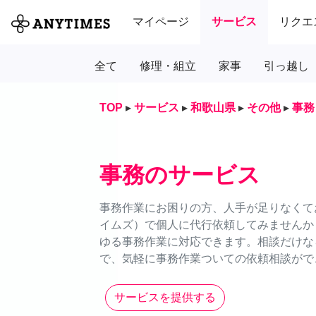
マイページ
サービス
リクエ
全て
修理・組立
家事
引っ越し
TOP
▸
サービス
▸
和歌山県
▸
その他
▸
事務
事務のサービス
事務作業にお困りの方、人手が足りなくてお
イムズ）で個人に代行依頼してみませんか
ゆる事務作業に対応できます。相談だけなら
で、気軽に事務作業ついての依頼相談がで
サービスを提供する