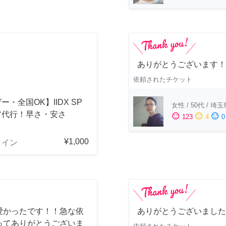
ありがとうございます！
依頼されたチケット
ー・全国OK】IIDX SP
女性
/
50代
/
埼玉
ア代行！早さ・安さ
sentiment_satisfied
sentiment_neutral
sentiment_dissatisfied
123
4
0
！
¥1,000
ライン
愛かったです！！急な依
ありがとうございました
ってありがとうございま