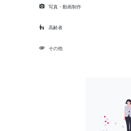
camera_alt
写真・動画制作
escalator_warning
高齢者
attachment
その他