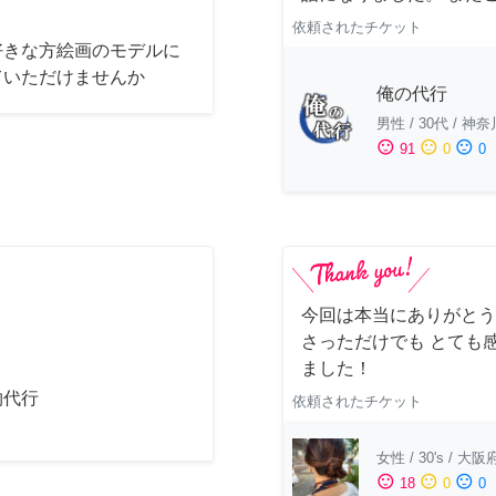
依頼されたチケット
好きな方絵画のモデルに
ていただけませんか
俺の代行
男性
/
30代
/
神奈
sentiment_satisfied
sentiment_neutral
sentiment_dissatisfied
91
0
0
今回は本当にありがとう
さっただけでも とても
ました！
物代行
依頼されたチケット
女性
/
30's
/
大阪
sentiment_satisfied
sentiment_neutral
sentiment_dissatisfied
18
0
0