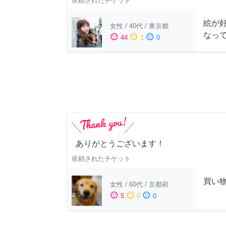
依頼されたチケット
絵が
女性
/
40代
/
東京都
なっ
sentiment_satisfied
sentiment_neutral
sentiment_dissatisfied
44
1
0
ありがとうございます！
依頼されたチケット
買い
女性
/
60代
/
京都府
sentiment_satisfied
sentiment_neutral
sentiment_dissatisfied
5
0
0