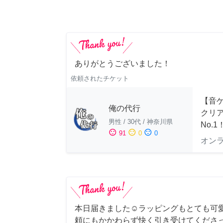
ありがとうございました！
依頼されたチケット
【音ゲ
俺の代行
クリ
男性
/
30代
/
神奈川県
No.1
sentiment_satisfied
sentiment_neutral
sentiment_dissatisfied
91
0
0
オン
本日届きました☺️ラッピングもとても可
頼にもかかわらず快く引き受けてくださ