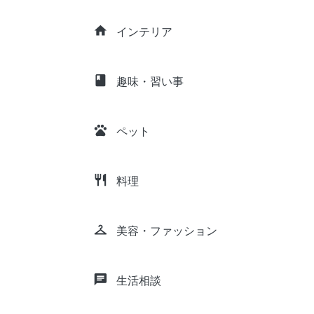
home
インテリア
class
趣味・習い事
pets
ペット
restaurant
料理
checkroom
美容・ファッション
chat
生活相談