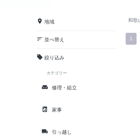
和歌
place
地域
sort
1
並べ替え
local_offer
絞り込み
カテゴリー
weekend
修理・組立
local_laundry_service
家事
local_shipping
引っ越し