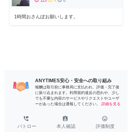
123
4
0
1時間おさんぽお願いします。
ANYTIMES安心・安全への取り組み
報酬は取引前に事務局に支払われ、評価・完了後
に振り込まれます。利用規約違反の恐れや、少し
でも不審な内容のサービスやリクエストやユーザ
ーがあった場合は通報してください。
詳細を見る
perm_phone_msg
assignment_ind
tag_faces
パトロー
本人確認
評価制度