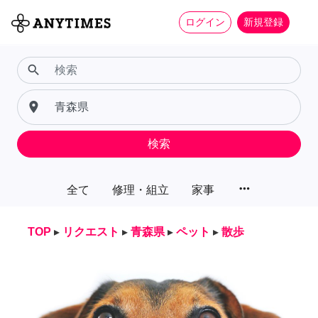
ログイン
新規登録
search
place
検索
more_horiz
全て
修理・組立
家事
TOP
▸
リクエスト
▸
青森県
▸
ペット
▸
散歩