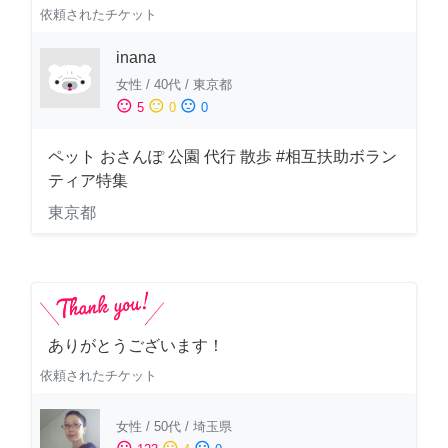
依頼されたチケット
inana
女性
/
40代
/
東京都
sentiment_satisfied
sentiment_neutral
sentiment_dissatisfied
5
0
0
ペット おさんぽ 公園 代行 散歩 #相互扶助ボラン
ティア特集
東京都
ありがとうございます！
依頼されたチケット
女性
/
50代
/
埼玉県
sentiment_satisfied
sentiment_neutral
sentiment_dissatisfied