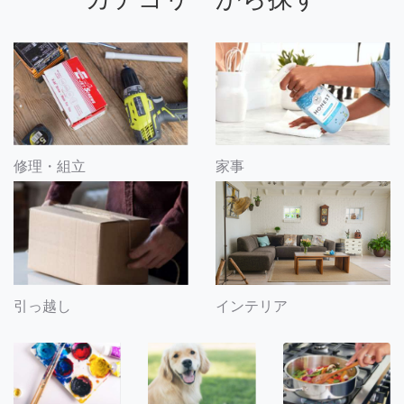
修理・組立
家事
引っ越し
インテリア