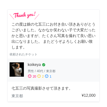
この度は娘の七五三にお付き合い頂きありがとう
ございました。なかなか笑わない子で大変だった
かと思いますが、たくさん写真を撮れて良い思い
出になりました。 またどうぞよろしくお願い致
します。
依頼されたチケット
koikeya
check_circle
男性
/
40代
/
東京都
sentiment_satisfied
sentiment_neutral
sentiment_dissatisfied
20
2
1
七五三の写真撮影させて頂きます。
¥12,000
東京都