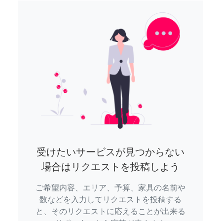
受けたいサービスが見つからない
場合はリクエストを投稿しよう
ご希望内容、エリア、予算、家具の名前や
数などを入力してリクエストを投稿する
と、そのリクエストに応えることが出来る