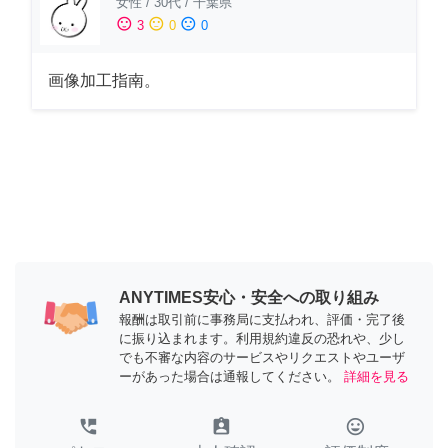
女性
/
30代
/
千葉県
sentiment_satisfied
sentiment_neutral
sentiment_dissatisfied
3
0
0
画像加工指南。
ANYTIMES安心・安全への取り組み
報酬は取引前に事務局に支払われ、評価・完了後
に振り込まれます。利用規約違反の恐れや、少し
でも不審な内容のサービスやリクエストやユーザ
ーがあった場合は通報してください。
詳細を見る
perm_phone_msg
assignment_ind
tag_faces