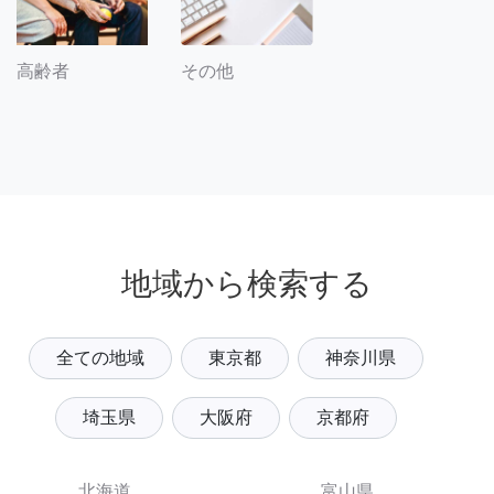
その他
高齢者
地域から検索する
全ての地域
東京都
神奈川県
埼玉県
大阪府
京都府
北海道
富山県