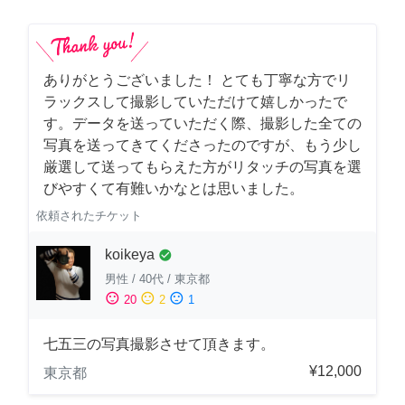
ありがとうございました！ とても丁寧な方でリ
ラックスして撮影していただけて嬉しかったで
す。データを送っていただく際、撮影した全ての
写真を送ってきてくださったのですが、もう少し
厳選して送ってもらえた方がリタッチの写真を選
びやすくて有難いかなとは思いました。
依頼されたチケット
koikeya
check_circle
男性
/
40代
/
東京都
sentiment_satisfied
sentiment_neutral
sentiment_dissatisfied
20
2
1
七五三の写真撮影させて頂きます。
¥12,000
東京都