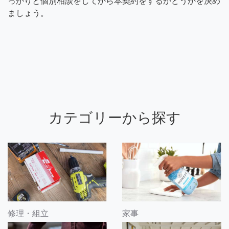
っかりと個別相談をしてから本契約をするかどうかを決め
ましょう。
カテゴリーから探す
修理・組立
家事