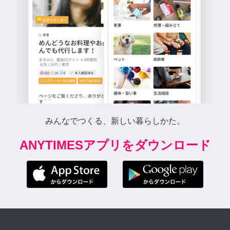
みんなでつくる、新しい暮らしかた。
ANYTIMESアプリをダウンロード