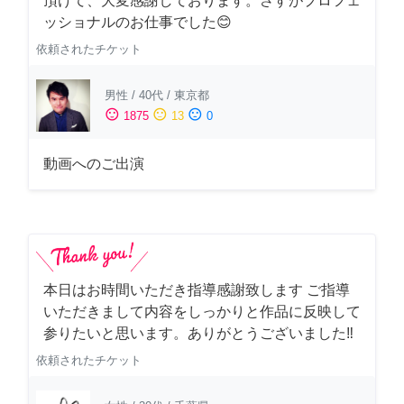
頂けて、大変感謝しております。さすがプロフェ
ッショナルのお仕事でした😊
依頼されたチケット
男性
/
40代
/
東京都
sentiment_satisfied
sentiment_neutral
sentiment_dissatisfied
1875
13
0
動画へのご出演
本日はお時間いただき指導感謝致します ご指導
いただきまして内容をしっかりと作品に反映して
参りたいと思います。ありがとうございました‼️
依頼されたチケット