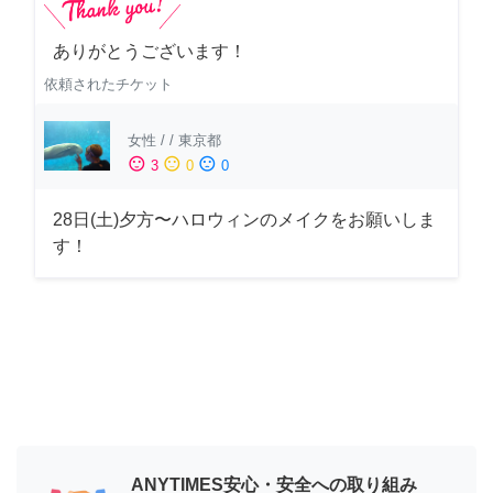
ありがとうございます！
依頼されたチケット
女性
/
/
東京都
sentiment_satisfied
sentiment_neutral
sentiment_dissatisfied
3
0
0
28日(土)夕方〜ハロウィンのメイクをお願いしま
す！
ANYTIMES安心・安全への取り組み