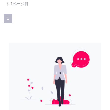
ト
1ページ目
1