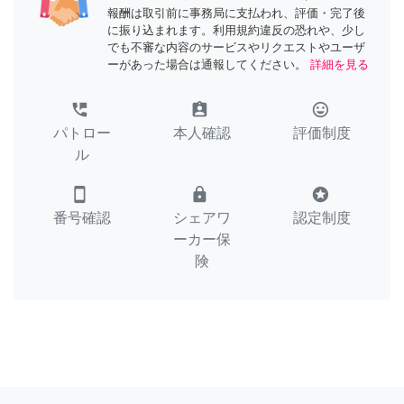
報酬は取引前に事務局に支払われ、評価・完了後
に振り込まれます。利用規約違反の恐れや、少し
でも不審な内容のサービスやリクエストやユーザ
ーがあった場合は通報してください。
詳細を見る
perm_phone_msg
assignment_ind
tag_faces
パトロー
本人確認
評価制度
ル
smartphone
lock
stars
番号確認
シェアワ
認定制度
ーカー保
険