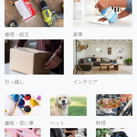
修理・組立
家事
引っ越し
インテリア
趣味・習い事
ペット
料理