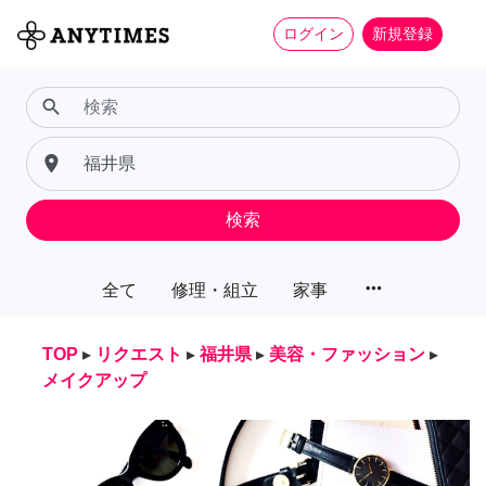
ログイン
新規登録
search
place
検索
more_horiz
全て
修理・組立
家事
TOP
▸
リクエスト
▸
福井県
▸
美容・ファッション
▸
メイクアップ