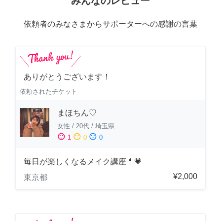
みんなのレビュー
依頼者のみなさまからサポーターへの感謝の言葉
ありがとうございます！
依頼されたチケット
まほちん♡
女性
/
20代
/
埼玉県
sentiment_satisfied
sentiment_neutral
sentiment_dissatisfied
1
0
0
毎日が楽しくなるメイク講座💄💗
¥2,000
東京都