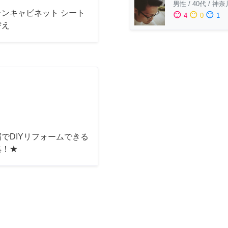
男性
/
40代
/
神奈
チンキャビネット シート
sentiment_satisfied
sentiment_neutral
sentiment_dissatisfied
4
0
1
替え
でDIYリフォームできる
集！★