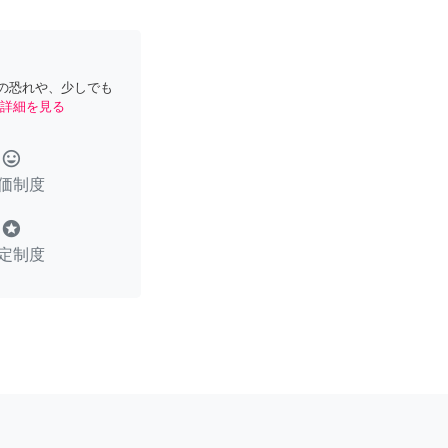
の恐れや、少しでも
詳細を見る
tag_faces
価制度
stars
定制度