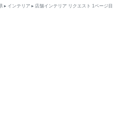
県
▸ インテリア
▸ 店舗インテリア
リクエスト
1ページ目