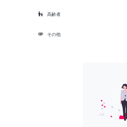
escalator_warning
高齢者
attachment
その他