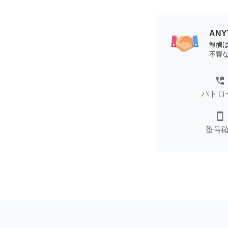
AN
報酬
不審
perm_phone_msg
パトロ
smartphone
番号