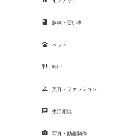
インテリア
class
趣味・習い事
pets
ペット
restaurant
料理
checkroom
美容・ファッション
chat
生活相談
camera_alt
写真・動画制作