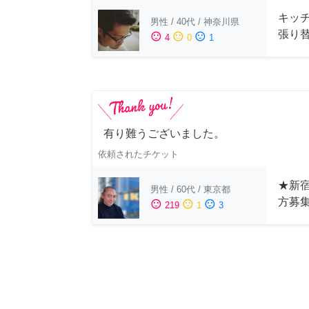
キッ
男性
/
40代
/
神奈川県
張り
sentiment_satisfied
sentiment_neutral
sentiment_dissatisfied
4
0
1
有り難うございました。
依頼されたチケット
★新宿
男性
/
60代
/
東京都
方募
sentiment_satisfied
sentiment_neutral
sentiment_dissatisfied
219
1
3