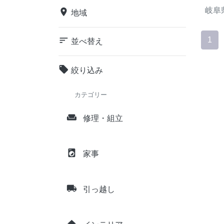
岐阜
place
地域
sort
1
並べ替え
local_offer
絞り込み
カテゴリー
weekend
修理・組立
local_laundry_service
家事
local_shipping
引っ越し
home