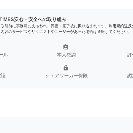
YTIMES安心・安全への取り組み
は取引前に事務局に支払われ、評価・完了後に振り込まれます。利用規約違反
な内容のサービスやリクエストやユーザーがあった場合は通報してください。
assignment_ind
ール
本人確認
評
lock
確認
シェアワーカー保険
認