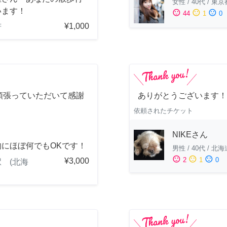
女性
/
40代
/
東京
います！
sentiment_satisfied
sentiment_neutral
sentiment_dissatisfied
44
1
0
¥1,000
府
頑張っていただいて感謝
ありがとうございます！
！
依頼されたチケット
NIKEさん
的にほぼ何でもOKです！
男性
/
40代
/
北海
sentiment_satisfied
sentiment_neutral
sentiment_dissatisfied
2
1
0
¥3,000
 (北海