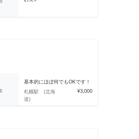
都
基本的にほぼ何でもOKです！
道
¥3,000
札幌駅 (北海
道)