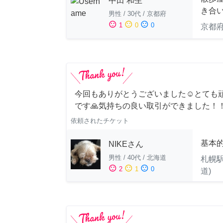
中田 和生
き合
男性
/
30代
/
京都府
sentiment_satisfied
sentiment_neutral
sentiment_dissatisfied
1
0
0
京都
今回もありがとうございました☺️とても
です🙏気持ちの良い取引ができました！
依頼されたチケット
基本
NIKEさん
男性
/
40代
/
北海道
札幌駅
sentiment_satisfied
sentiment_neutral
sentiment_dissatisfied
2
1
0
道)