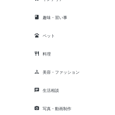
class
趣味・習い事
pets
ペット
restaurant
料理
checkroom
美容・ファッション
chat
生活相談
camera_alt
写真・動画制作