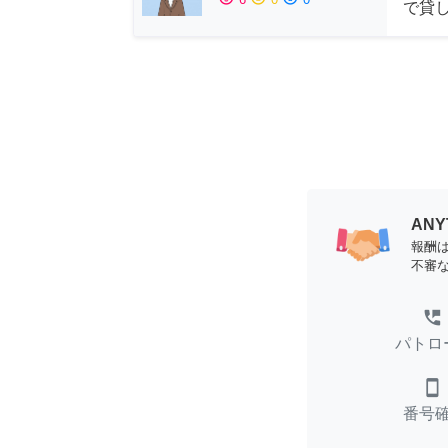
で貸
AN
報酬
不審
perm_phone_msg
パトロ
smartphone
番号