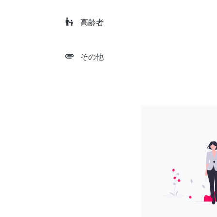
escalator_warning
高齢者
attachment
その他