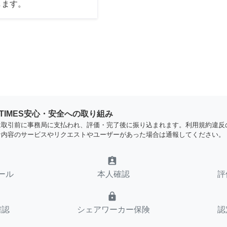
します。
YTIMES安心・安全への取り組み
は取引前に事務局に支払われ、評価・完了後に振り込まれます。利用規約違反
な内容のサービスやリクエストやユーザーがあった場合は通報してください。
assignment_ind
ール
本人確認
評
lock
確認
シェアワーカー保険
認