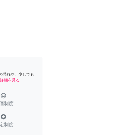
の恐れや、少しでも
詳細を見る
tag_faces
価制度
stars
定制度