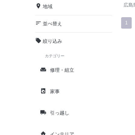
広島
place
地域
sort
1
並べ替え
local_offer
絞り込み
カテゴリー
weekend
修理・組立
local_laundry_service
家事
local_shipping
引っ越し
home
インテリア