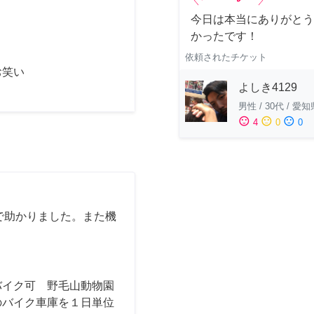
今日は本当にありがとう
かったです！
依頼されたチケット
お笑い
よしき4129
男性
/
30代
/
愛知
sentiment_satisfied
sentiment_neutral
sentiment_dissatisfied
4
0
0
で助かりました。また機
バイク可 野毛山動物園
のバイク車庫を１日単位