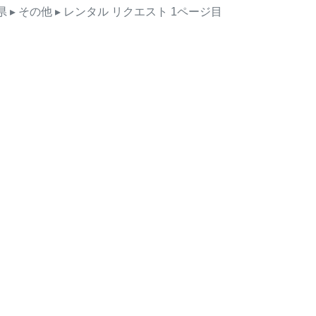
県
▸ その他
▸ レンタル
リクエスト
1ページ目