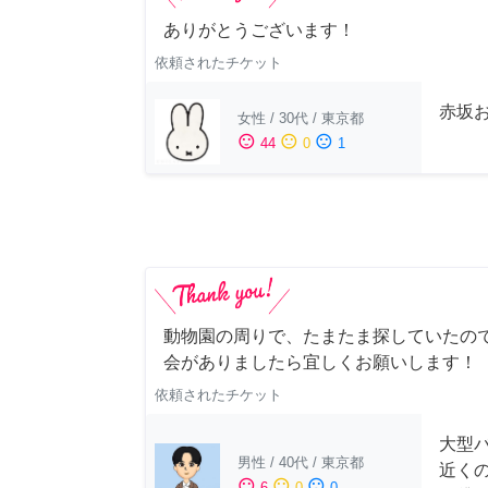
ありがとうございます！
依頼されたチケット
赤坂
女性
/
30代
/
東京都
sentiment_satisfied
sentiment_neutral
sentiment_dissatisfied
44
0
1
動物園の周りで、たまたま探していたの
会がありましたら宜しくお願いします！
依頼されたチケット
大型
男性
/
40代
/
東京都
近く
sentiment_satisfied
sentiment_neutral
sentiment_dissatisfied
6
0
0