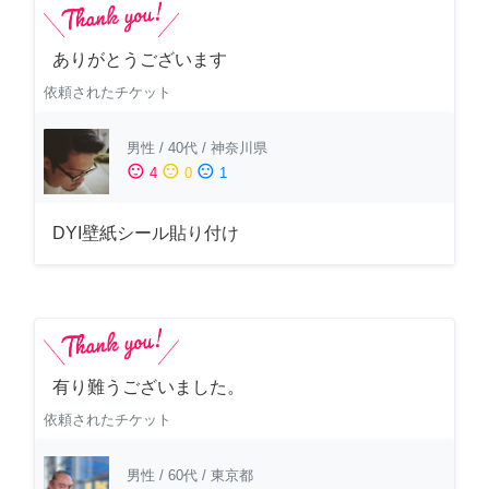
ありがとうございます
依頼されたチケット
男性
/
40代
/
神奈川県
sentiment_satisfied
sentiment_neutral
sentiment_dissatisfied
4
0
1
DYI壁紙シール貼り付け
有り難うございました。
依頼されたチケット
男性
/
60代
/
東京都