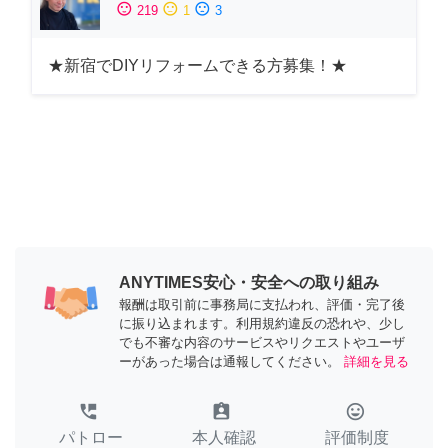
sentiment_satisfied
sentiment_neutral
sentiment_dissatisfied
219
1
3
★新宿でDIYリフォームできる方募集！★
ANYTIMES安心・安全への取り組み
報酬は取引前に事務局に支払われ、評価・完了後
に振り込まれます。利用規約違反の恐れや、少し
でも不審な内容のサービスやリクエストやユーザ
ーがあった場合は通報してください。
詳細を見る
perm_phone_msg
assignment_ind
tag_faces
パトロー
本人確認
評価制度