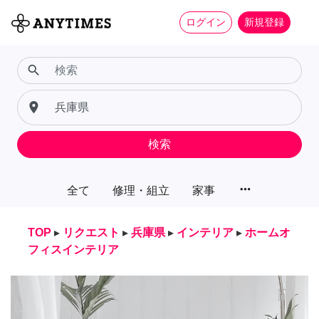
ログイン
新規登録
search
place
検索
more_horiz
全て
修理・組立
家事
TOP
▸
リクエスト
▸
兵庫県
▸
インテリア
▸
ホームオ
フィスインテリア