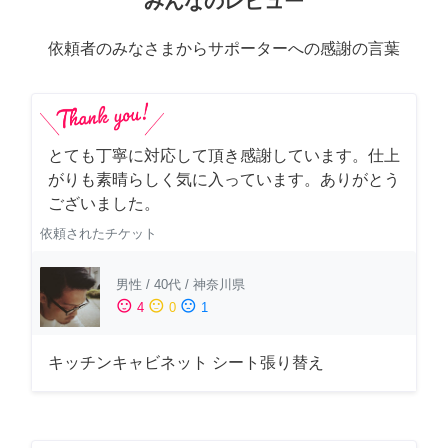
みんなのレビュー
依頼者のみなさまからサポーターへの感謝の言葉
とても丁寧に対応して頂き感謝しています。仕上
がりも素晴らしく気に入っています。ありがとう
ございました。
依頼されたチケット
男性
/
40代
/
神奈川県
sentiment_satisfied
sentiment_neutral
sentiment_dissatisfied
4
0
1
キッチンキャビネット シート張り替え