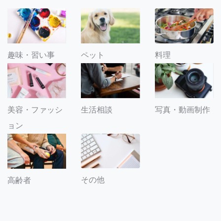
趣味・習い事
ペット
料理
美容・ファッシ
生活相談
写真・動画制作
ョン
その他
高齢者