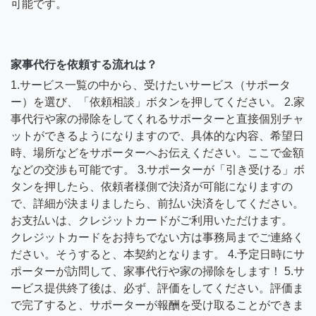
可能です。
家事代行を依頼する流れは？
1.サービス一覧の中から、受けたいサービス（サポータ
ー）を選び、「依頼相談」ボタンを押してください。 2.家
事代行や家の掃除をしてくれるサポーターと直接個別チャ
ットができるようになりますので、具体的な内容、希望日
時、場所などをサポーターへお伝えください。ここで金額
などの交渉も可能です。 3.サポーターが「引き受ける」ボ
タンを押したら、依頼者様側で決済が可能になりますの
で、詳細が決まりましたら、前払い決済をしてください。
お支払いは、クレジットカードがご利用いただけます。
クレジットカードをお持ちでない方は事務局までご連絡く
ださい。そうすると、本契約となります。 4.予定日時にサ
ポーターが訪問して、家事代行や家の掃除をします！ 5.サ
ービス提供終了後は、必ず、評価をしてください。評価ま
で完了すると、サポーターが報酬を受け取ることができま