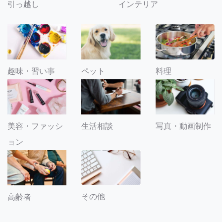
引っ越し
インテリア
趣味・習い事
ペット
料理
美容・ファッシ
生活相談
写真・動画制作
ョン
その他
高齢者