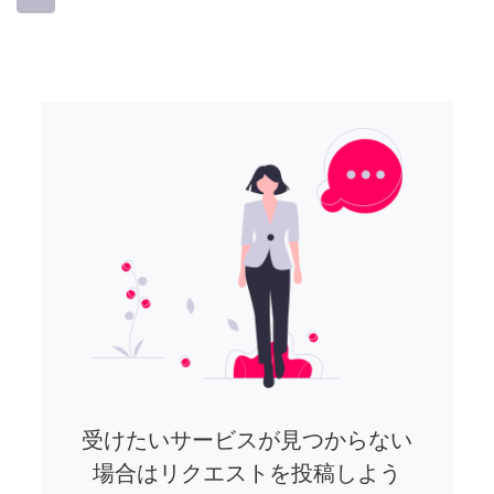
受けたいサービスが見つからない
場合はリクエストを投稿しよう