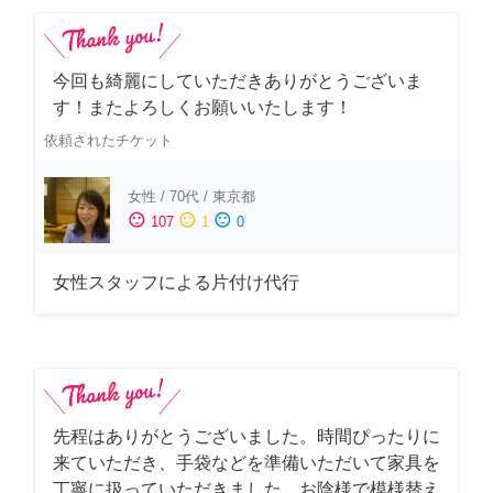
今回も綺麗にしていただきありがとうございま
す！またよろしくお願いいたします！
依頼されたチケット
女性
/
70代
/
東京都
sentiment_satisfied
sentiment_neutral
sentiment_dissatisfied
107
1
0
女性スタッフによる片付け代行
先程はありがとうございました。時間ぴったりに
来ていただき、手袋などを準備いただいて家具を
丁寧に扱っていただきました。お陰様で模様替え