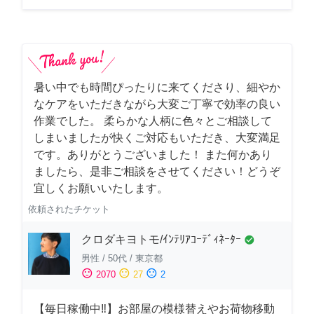
暑い中でも時間ぴったりに来てくださり、細やか
なケアをいただきながら大変ご丁寧で効率の良い
作業でした。 柔らかな人柄に色々とご相談して
しまいましたが快くご対応もいただき、大変満足
です。ありがとうございました！ また何かあり
ましたら、是非ご相談をさせてください！どうぞ
宜しくお願いいたします。
依頼されたチケット
クロダキヨトモ/ｲﾝﾃﾘｱｺｰﾃﾞｨﾈｰﾀｰ
check_circle
男性
/
50代
/
東京都
sentiment_satisfied
sentiment_neutral
sentiment_dissatisfied
2070
27
2
【毎日稼働中‼︎】お部屋の模様替えやお荷物移動