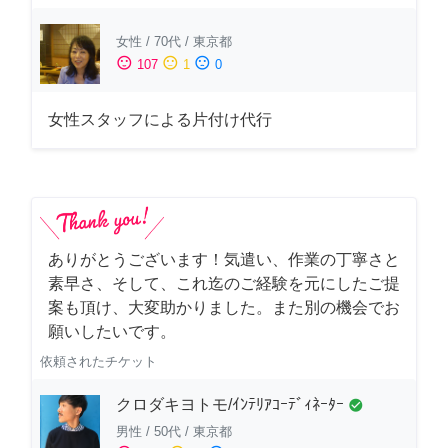
女性
/
70代
/
東京都
sentiment_satisfied
sentiment_neutral
sentiment_dissatisfied
107
1
0
女性スタッフによる片付け代行
ありがとうございます！気遣い、作業の丁寧さと
素早さ、そして、これ迄のご経験を元にしたご提
案も頂け、大変助かりました。また別の機会でお
願いしたいです。
依頼されたチケット
クロダキヨトモ/ｲﾝﾃﾘｱｺｰﾃﾞｨﾈｰﾀｰ
check_circle
男性
/
50代
/
東京都