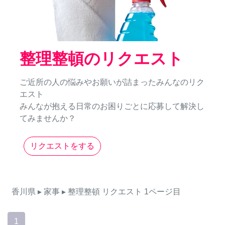
整理整頓のリクエスト
ご近所の人の悩みやお願いが詰まったみんなのリク
エスト
みんなが抱える日常のお困りごとに応募して解決し
てみませんか？
リクエストをする
香川県
▸ 家事
▸ 整理整頓
リクエスト
1ページ目
1