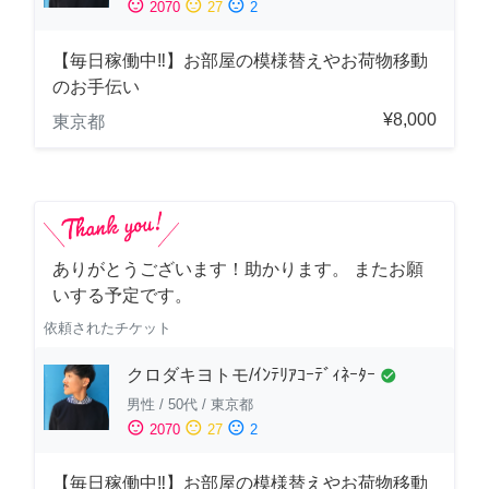
sentiment_satisfied
sentiment_neutral
sentiment_dissatisfied
2070
27
2
【毎日稼働中‼︎】お部屋の模様替えやお荷物移動
のお手伝い
¥8,000
東京都
ありがとうございます！助かります。 またお願
いする予定です。
依頼されたチケット
クロダキヨトモ/ｲﾝﾃﾘｱｺｰﾃﾞｨﾈｰﾀｰ
check_circle
男性
/
50代
/
東京都
sentiment_satisfied
sentiment_neutral
sentiment_dissatisfied
2070
27
2
【毎日稼働中‼︎】お部屋の模様替えやお荷物移動