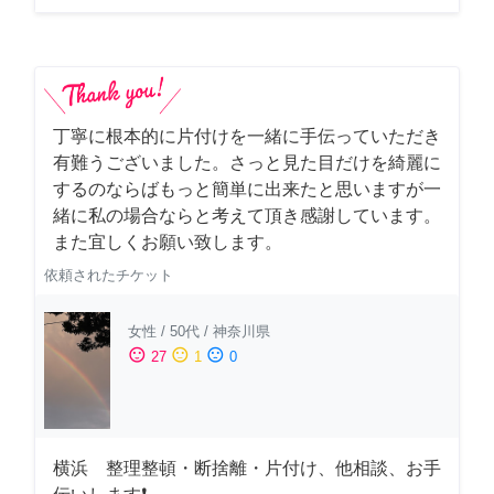
丁寧に根本的に片付けを一緒に手伝っていただき
有難うございました。さっと見た目だけを綺麗に
するのならばもっと簡単に出来たと思いますが一
緒に私の場合ならと考えて頂き感謝しています。
また宜しくお願い致します。
依頼されたチケット
女性
/
50代
/
神奈川県
sentiment_satisfied
sentiment_neutral
sentiment_dissatisfied
27
1
0
横浜 整理整頓・断捨離・片付け、他相談、お手