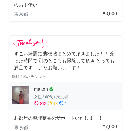
のお手伝い
¥8,000
東京都
すごい綺麗に 郵便物まとめて頂きました！！ 余
った時間で 別のところも掃除して頂き とっても
満足です！ またお願いします！！
依頼されたチケット
makon
check_circle
女性
/
60代
/
東京都
sentiment_satisfied
sentiment_neutral
sentiment_dissatisfied
812
16
1
お部屋の整理整頓のサポートいたします！
¥7,000
東京都