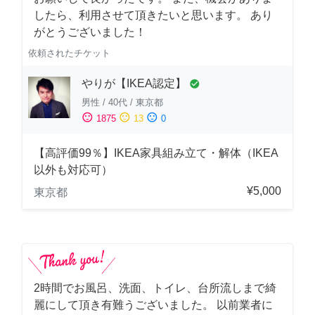
したら、利用させて頂きたいと思います。 あり
がとうございました！
依頼されたチケット
やりが【IKEA認定】
check_circle
男性
/
40代
/
東京都
sentiment_satisfied
sentiment_neutral
sentiment_dissatisfied
1875
13
0
【高評価99％】IKEA家具組み立て・解体（IKEA
以外も対応可）
¥5,000
東京都
2時間でお風呂、洗面、トイレ、台所流しまで綺
麗にして頂き有難うございました。 以前業者に