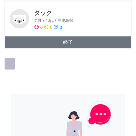
ダック
男性
/
40代
/
鹿児島県
sentiment_satisfied
sentiment_neutral
sentiment_dissatisfied
0
0
0
終了
1