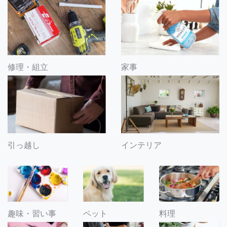
修理・組立
家事
引っ越し
インテリア
趣味・習い事
ペット
料理