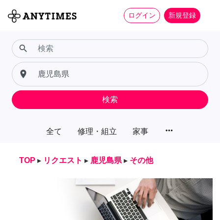
ログイン
新規登録
search
place
検索
more_horiz
全て
修理・組立
家事
TOP
▸
リクエスト
▸
鹿児島県
▸
その他