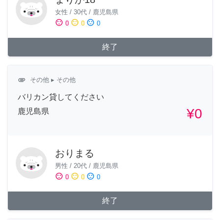
女性
/
30代
/
鹿児島県
sentiment_satisfied
sentiment_neutral
sentiment_dissatisfied
0
0
0
終了
attachment
その他
▸ その他
バリカン貸してください
¥0
鹿児島県
おりまる
男性
/
20代
/
鹿児島県
sentiment_satisfied
sentiment_neutral
sentiment_dissatisfied
0
0
0
終了