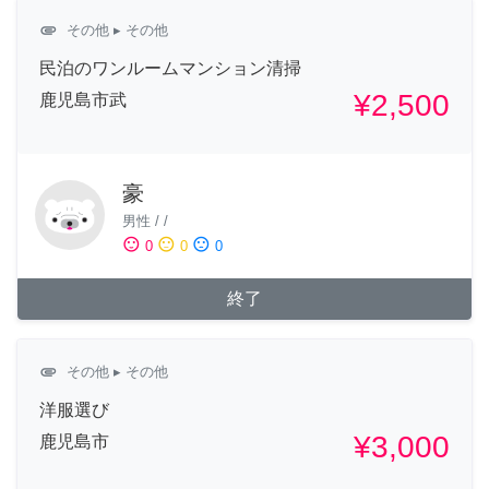
attachment
その他
▸ その他
民泊のワンルームマンション清掃
¥2,500
鹿児島市武
豪
男性
/
/
sentiment_satisfied
sentiment_neutral
sentiment_dissatisfied
0
0
0
終了
attachment
その他
▸ その他
洋服選び
¥3,000
鹿児島市