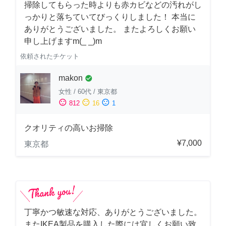
掃除してもらった時よりも赤カビなどの汚れがし
っかりと落ちていてびっくりしました！ 本当に
ありがとうございました。 またよろしくお願い
申し上げますm(_ _)m
依頼されたチケット
makon
check_circle
女性
/
60代
/
東京都
sentiment_satisfied
sentiment_neutral
sentiment_dissatisfied
812
16
1
クオリティの高いお掃除
¥7,000
東京都
丁寧かつ敏速な対応、ありがとうございました。
またIKEA製品を購入した際には宜しくお願い致