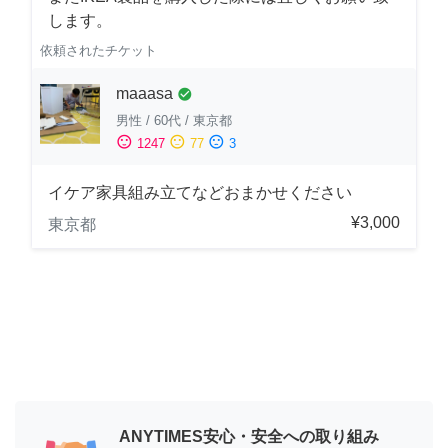
します。
依頼されたチケット
maaasa
check_circle
男性
/
60代
/
東京都
sentiment_satisfied
sentiment_neutral
sentiment_dissatisfied
1247
77
3
イケア家具組み立てなどおまかせください
¥3,000
東京都
ANYTIMES安心・安全への取り組み