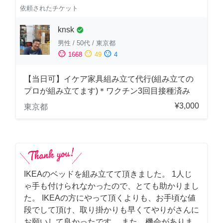
依頼されたチケット
knsk
check_circle
男性
/
50代
/
東京都
sentiment_satisfied
sentiment_neutral
sentiment_dissatisfied
1668
49
4
【当日可】イケア家具組み立て代行(組み立ての
プロが組み立てます)＊ワクチン3回目接種済み
¥3,000
東京都
IKEAのベッドを組み立てて頂きました。 1人じ
ゃ手も付けられなかったので、とても助かりまし
た。 IKEAの方にやって頂くよりも、お手頃な値
段でして頂け、取り掛かりも早くてやりがさんに
お願いして良かったです。 また、機会がありま