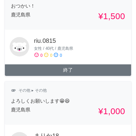
おつかい！
¥1,500
鹿児島県
riu.0815
女性
/
40代
/
鹿児島県
sentiment_satisfied
sentiment_neutral
sentiment_dissatisfied
0
0
0
終了
attachment
その他
▸ その他
よろしくお願いします😁😆
¥1,000
鹿児島県
まりか18