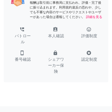
報酬は取引前に事務局に支払われ、評価・完了後
に振り込まれます。利用規約違反の恐れや、少し
でも不審な内容のサービスやリクエストやユーザ
ーがあった場合は通報してください。
詳細を見る
perm_phone_msg
assignment_ind
tag_faces
パトロー
本人確認
評価制度
ル
smartphone
lock
stars
番号確認
シェアワ
認定制度
ーカー保
険