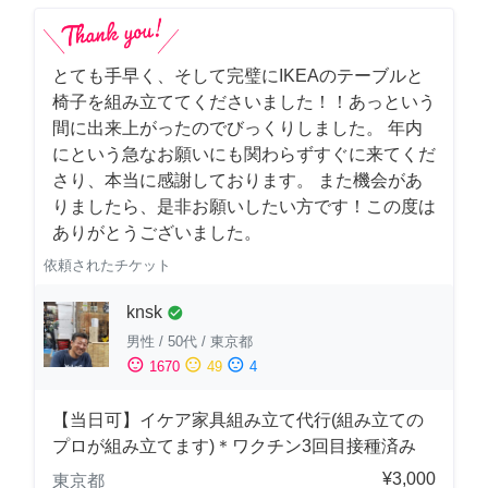
とても手早く、そして完璧にIKEAのテーブルと
椅子を組み立ててくださいました！！あっという
間に出来上がったのでびっくりしました。 年内
にという急なお願いにも関わらずすぐに来てくだ
さり、本当に感謝しております。 また機会があ
りましたら、是非お願いしたい方です！この度は
ありがとうございました。
依頼されたチケット
knsk
check_circle
男性
/
50代
/
東京都
sentiment_satisfied
sentiment_neutral
sentiment_dissatisfied
1670
49
4
【当日可】イケア家具組み立て代行(組み立ての
プロが組み立てます)＊ワクチン3回目接種済み
¥3,000
東京都