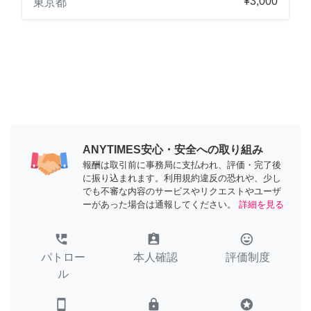
¥3,000
東京都
ANYTIMES安心・安全への取り組み
報酬は取引前に事務局に支払われ、評価・完了後
に振り込まれます。利用規約違反の恐れや、少し
でも不審な内容のサービスやリクエストやユーザ
ーがあった場合は通報してください。
詳細を見る
perm_phone_msg
assignment_ind
tag_faces
パトロー
本人確認
評価制度
ル
smartphone
lock
stars