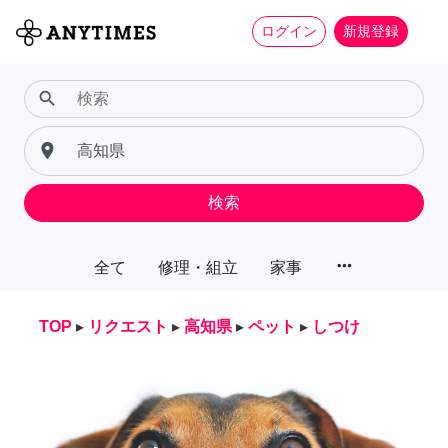
ログイン
新規登録
search
place
検索
more_horiz
全て
修理・組立
家事
TOP
▸
リクエスト
▸
高知県
▸
ペット
▸
しつけ