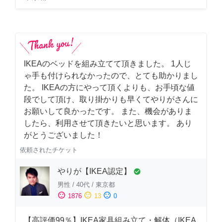
IKEAのベッドを組み立てて頂きました。 1人じ
ゃ手も付けられなかったので、とても助かりまし
た。 IKEAの方にやって頂くよりも、お手頃な値
段でして頂け、取り掛かりも早くてやりがさんに
お願いして良かったです。 また、機会がありま
したら、利用させて頂きたいと思います。 あり
がとうございました！
依頼されたチケット
やりが【IKEA認定】
check_circle
男性
/
40代
/
東京都
sentiment_satisfied
sentiment_neutral
sentiment_dissatisfied
1876
13
0
【高評価99％】IKEA家具組み立て・解体（IKEA