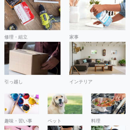
修理・組立
家事
引っ越し
インテリア
趣味・習い事
ペット
料理