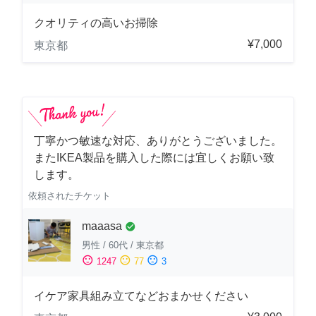
クオリティの高いお掃除
¥7,000
東京都
丁寧かつ敏速な対応、ありがとうございました。
またIKEA製品を購入した際には宜しくお願い致
します。
依頼されたチケット
maaasa
check_circle
男性
/
60代
/
東京都
sentiment_satisfied
sentiment_neutral
sentiment_dissatisfied
1247
77
3
イケア家具組み立てなどおまかせください