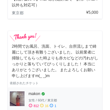
以外も対応可）
¥5,000
東京都
2時間でお風呂、洗面、トイレ、台所流しまで綺
麗にして頂き有難うございました。 以前業者に
掃除してもらった時よりも赤カビなどの汚れがし
っかりと落ちていてびっくりしました！ 本当に
ありがとうございました。 またよろしくお願い
申し上げますm(_ _)m
依頼されたチケット
makon
check_circle
女性
/
60代
/
東京都
sentiment_satisfied
sentiment_neutral
sentiment_dissatisfied
812
16
1