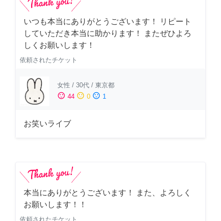
いつも本当にありがとうございます！ リピート
していただき本当に助かります！ またぜひよろ
しくお願いします！
依頼されたチケット
女性
/
30代
/
東京都
sentiment_satisfied
sentiment_neutral
sentiment_dissatisfied
44
0
1
お笑いライブ
本当にありがとうございます！ また、よろしく
お願いします！！
依頼されたチケット