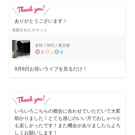
ありがとうございます！
依頼されたチケット
女性
/
30代
/
東京都
sentiment_satisfied
sentiment_neutral
sentiment_dissatisfied
2
0
0
9月6日お笑いライブを見るだけ！
いろいろこちらの都合に合わせていただいて大変
助かりました！とても感じのいい方でおしゃべり
も楽しかったです！また機会がありましたらよろ
しくお願いします！