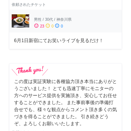
依頼されたチケット
男性
/
30代
/
神奈川県
sentiment_satisfied
sentiment_neutral
sentiment_dissatisfied
23
0
0
6月1日新宿にてお笑いライブを見るだけ！
この度は実証実験に各種協力頂き本当にありがと
うございました！ とても迅速丁寧にモニターの
方へのサービス提供を実施頂き、安心してお任せ
することができました。 また事前事後の準備打
合せでも、様々な観点からコメント頂き多くの気
づきを得ることができました。 引き続きどう
ぞ、よろしくお願いいたします。