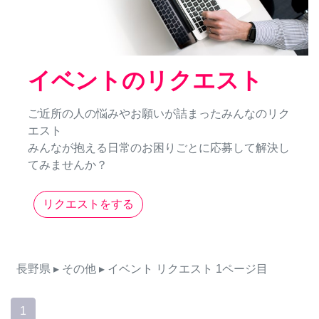
イベントのリクエスト
ご近所の人の悩みやお願いが詰まったみんなのリク
エスト
みんなが抱える日常のお困りごとに応募して解決し
てみませんか？
リクエストをする
長野県
▸ その他
▸ イベント
リクエスト
1ページ目
1