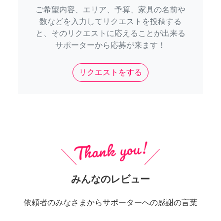
ご希望内容、エリア、予算、家具の名前や
数などを入力してリクエストを投稿する
と、そのリクエストに応えることが出来る
サポーターから応募が来ます！
リクエストをする
みんなのレビュー
依頼者のみなさまからサポーターへの感謝の言葉