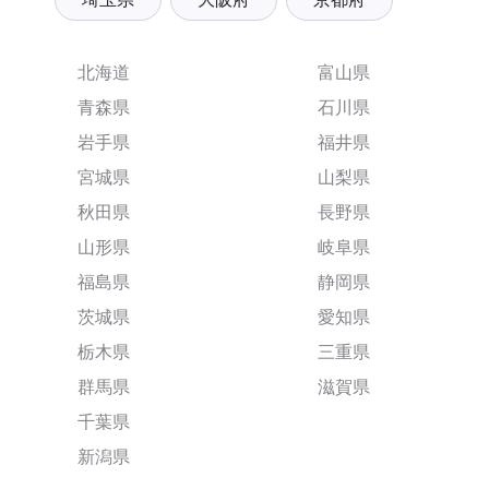
北海道
富山県
青森県
石川県
岩手県
福井県
宮城県
山梨県
秋田県
長野県
山形県
岐阜県
福島県
静岡県
茨城県
愛知県
栃木県
三重県
群馬県
滋賀県
千葉県
新潟県