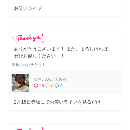
お笑いライブ
ありがとうございます！ また、よろしければ、
ぜひお越しください！！
依頼されたチケット
女性
/
30's
/
大阪府
sentiment_satisfied
sentiment_neutral
sentiment_dissatisfied
18
0
0
2月18日赤坂にてお笑いライブを見るだけ！