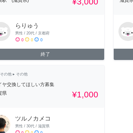
¥3,000
根駅 (滋賀県)
滋賀
らりゅう
男性
/
20代
/
京都府
sentiment_satisfied
sentiment_neutral
sentiment_dissatisfied
0
0
0
終了
その他
▸ その他
イヤ交換してほしい方募集
¥1,000
賀県
ツルノカメコ
男性
/
30代
/
滋賀県
sentiment_satisfied
sentiment_neutral
sentiment_dissatisfied
0
0
0