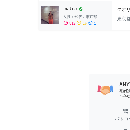
makon
check_circle
クオ
女性
/
60代
/
東京都
東京
sentiment_satisfied
sentiment_neutral
sentiment_dissatisfied
812
16
1
AN
報酬
不審
perm_phone_msg
パトロ