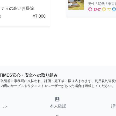
男性
/
60代
/
東京
リティの高いお掃除
sentiment_satisfied
sentiment_neutral
sentiment_dissatisfi
1247
77
¥7,000
都
YTIMES安心・安全への取り組み
は取引前に事務局に支払われ、評価・完了後に振り込まれます。利用規約違反
な内容のサービスやリクエストやユーザーがあった場合は通報してください。
assignment_ind
ール
本人確認
評