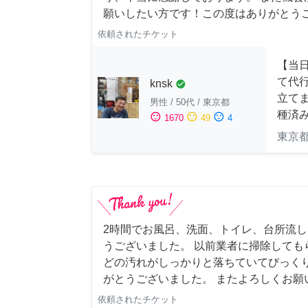
願いしたい方です！この度はありがとう
依頼されたチケット
【当
て代
knsk
check_circle
立てま
男性
/
50代
/
東京都
種済
sentiment_satisfied
sentiment_neutral
sentiment_dissatisfied
1670
49
4
東京
2時間でお風呂、洗面、トイレ、台所流
うございました。 以前業者に掃除しても
どの汚れがしっかりと落ちていてびっくり
がとうございました。 またよろしくお願い申
依頼されたチケット