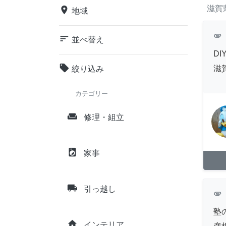
滋賀
place
地域
attachment
sort
並べ替え
D
local_offer
滋
絞り込み
カテゴリー
weekend
修理・組立
local_laundry_service
家事
local_shipping
引っ越し
attachment
塾
home
インテリア