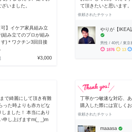
ございました。
て頂きたいと思います。
依頼されたチケット
日可】イケア家具組み立
やりが【IKE
行(組み立てのプロが組み
check_circle
す)＊ワクチン3回目接
男性
/
40代
/
東京
み
sentiment_satisfied
sentiment_neutral
sentiment_dissatisfi
1876
13
¥3,000
都
しまで綺麗にして頂き有難
丁寧かつ敏速な対応、あ
らった時よりも赤カビな
購入した際には宜しくお
しました！ 本当にあり
依頼されたチケット
し上げますm(_ _)m
maaasa
check_circle