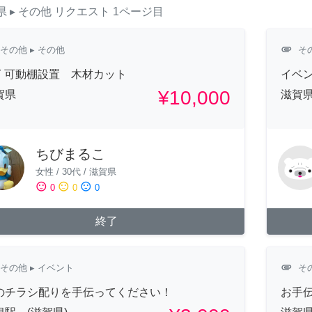
県
▸ その他
リクエスト
1ページ目
attachment
その他
▸ その他
そ
IY 可動棚設置 木材カット
イベ
¥10,000
賀県
滋賀
ちびまるこ
女性
/
30代
/
滋賀県
sentiment_satisfied
sentiment_neutral
sentiment_dissatisfied
0
0
0
終了
attachment
その他
▸ イベント
そ
のチラシ配りを手伝ってください！
お手