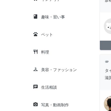
彦
class
趣味・習い事
pets
ペット
restaurant
料理
attachment
checkroom
美容・ファッション
タ
滋
chat
生活相談
camera_alt
写真・動画制作