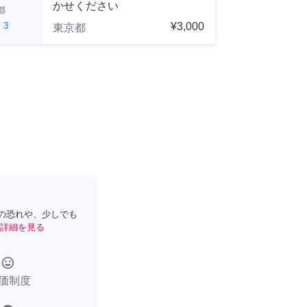
かせください
都
ed
3
¥3,000
東京都
の恐れや、少しでも
詳細を見る
tag_faces
価制度