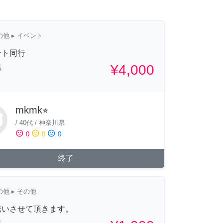
の他
▸ イベント
ント同行
¥4,000
県
mkmk⭐︎
/
40代
/
神奈川県
sentiment_satisfied
sentiment_neutral
sentiment_dissatisfied
0
0
0
終了
の他
▸ その他
伝いさせて頂きます。