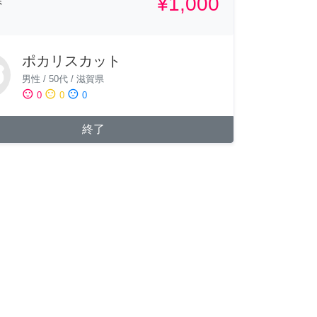
¥1,000
県
ポカリスカット
男性
/
50代
/
滋賀県
sentiment_satisfied
sentiment_neutral
sentiment_dissatisfied
0
0
0
終了