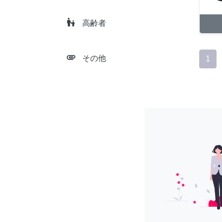
escalator_warning
高齢者
attachment
その他
1