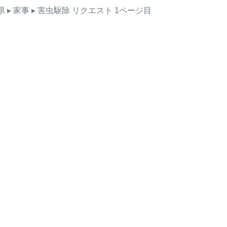
県
▸ 家事
▸ 害虫駆除
リクエスト
1ページ目