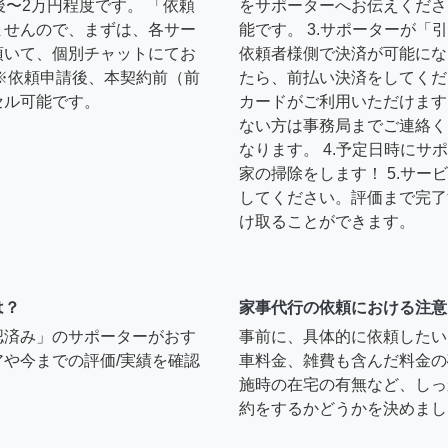
後〜2万円程度です。 「依頼
をサポーターへお伝えくださ
ませんので、まずは、各サー
能です。 3.サポーターが
頂いて、個別チャットにてお
依頼者様側で決済が可能にな
※依頼申請後、本契約前（前
たら、前払い決済をしてくだ
セル可能です。
カードがご利用いただけます
ない方は事務局までご連絡く
なります。 4.予定日時に
家の掃除をします！ 5.サ
してください。評価まで完了
け取ることができます。
は？
家事代行の依頼における注意
認済み」のサポーターがおす
事前に、具体的に依頼したい
や今までの評価/実績を確認
車料金、雑費も含んだ料金の
施時の在宅の有無など、しっ
約をするかどうかを決めまし