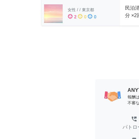
民泊清
女性
/
/
東京都
分 ×
sentiment_satisfied
sentiment_neutral
sentiment_dissatisfied
2
0
0
AN
報酬
不審
perm_phone_msg
パトロ