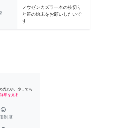
ノウゼンカズラ一本の枝切り
都
と笹の始末をお願いしたいで
す
の恐れや、少しでも
詳細を見る
tag_faces
価制度