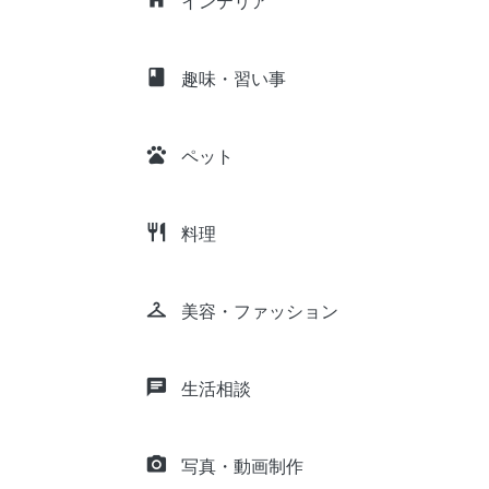
インテリア
class
趣味・習い事
pets
ペット
restaurant
料理
checkroom
美容・ファッション
chat
生活相談
camera_alt
写真・動画制作