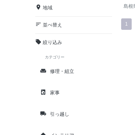
島根
place
地域
sort
1
並べ替え
local_offer
絞り込み
カテゴリー
weekend
修理・組立
local_laundry_service
家事
local_shipping
引っ越し
home