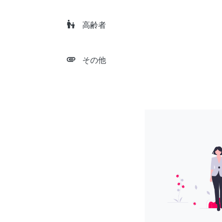
escalator_warning
高齢者
attachment
その他