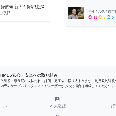
掃依頼 新大久保駅徒歩3
男性
/
70代
/
東京
2回依頼
sentiment_satisfied
sentiment_neutral
sentiment_dissatisfied
11
2
0
YTIMES安心・安全への取り組み
は取引前に事務局に支払われ、評価・完了後に振り込まれます。利用規約違反
な内容のサービスやリクエストやユーザーがあった場合は通報してください。
assignment_ind
ール
本人確認
評