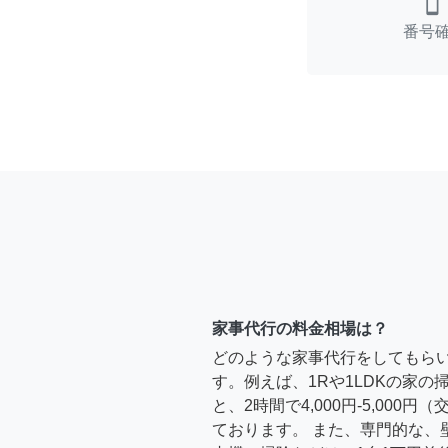
smartphone
番号
家事代行の料金相場は？
どのような家事代行をしてもら
す。例えば、1Rや1LDKの家
と、2時間で4,000円-5,000
ております。 また、専門的な、