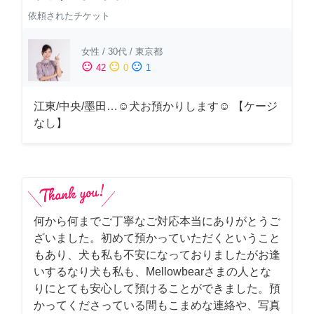
依頼されたチケット
女性
/
30代
/
東京都
sentiment_satisfied
sentiment_neutral
sentiment_dissatisfied
42
0
1
江東/中央/墨田…☺︎犬お預かりします☺︎ 【ケージ
なし】
何から何までご丁寧なご対応本当にありがとうご
ざいました。初めて預かっていただくということ
もあり、犬も私も不安になっておりましたがお逢
いするなり犬も私も、Mellowbearさまの人とな
りにとても安心して預けることができました。預
かってくださっている間もこまめな連絡や、写真