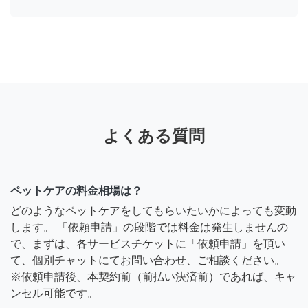
よくある質問
ペットケアの料金相場は？
どのようなペットケアをしてもらいたいかによっても変動
します。 「依頼申請」の段階では料金は発生しませんの
で、まずは、各サービスチケットに「依頼申請」を頂い
て、個別チャットにてお問い合わせ、ご相談ください。
※依頼申請後、本契約前（前払い決済前）であれば、キャ
ンセル可能です。