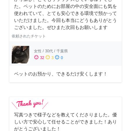
た。ペットのためにお部屋の中の安全面にも気を
使われていて、とても安心できる環境で預かって
いただけました。今回も本当にどうもありがとう
ございました。ぜひまた次回もお願いします
依頼されたチケット
女性
/
30代
/
千葉県
sentiment_satisfied
sentiment_neutral
sentiment_dissatisfied
32
3
0
ペットのお預かり、できるだけ安くします！
写真つきで様子などを教えてくださりました。優
しい方で安心して任せることができました！あり
がとうございました！