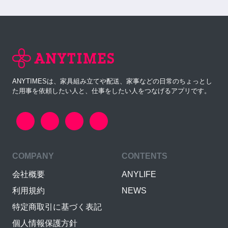
ANYTIMESは、家具組み立てや配送、家事などの日常のちょっとし
た用事を依頼したい人と、仕事をしたい人をつなげるアプリです。
COMPANY
CONTENTS
会社概要
ANYLIFE
利用規約
NEWS
特定商取引に基づく表記
個人情報保護方針