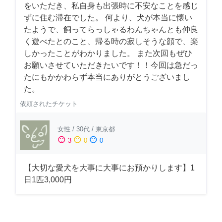
をいただき、私自身も出張時に不安なことを感じ
ずに住む滞在でした。 何より、犬が本当に懐い
たようで、飼ってらっしゃるわんちゃんとも仲良
く遊べたとのこと、帰る時の寂しそうな顔で、楽
しかったことがわかりました。 また次回もぜひ
お願いさせていただきたいです！！今回は急だっ
たにもかかわらず本当にありがとうございまし
た。
依頼されたチケット
女性
/
30代
/
東京都
sentiment_satisfied
sentiment_neutral
sentiment_dissatisfied
3
0
0
【大切な愛犬を大事に大事にお預かりします】1
日1匹3,000円