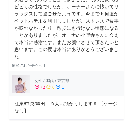
ビビりの性格でしたが、オーナーさんに懐いてリ
ラックスして過ごせたようです。今までｈ何度か
ペットホテルを利用しましたが、ストレスで食事
が取れなかったり、散歩にも行けない状態になる
ことがありましたが、オーナの小野寺さんに会え
て本当に感謝です。またお願いさせて頂きたいと
思います。この度は本当にありがとうございまし
た。
依頼されたチケット
女性
/
30代
/
東京都
sentiment_satisfied
sentiment_neutral
sentiment_dissatisfied
42
0
1
江東/中央/墨田…☺︎犬お預かりします☺︎ 【ケージ
なし】