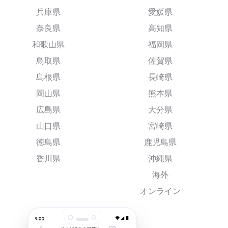
兵庫県
愛媛県
奈良県
高知県
和歌山県
福岡県
鳥取県
佐賀県
島根県
長崎県
岡山県
熊本県
広島県
大分県
山口県
宮崎県
徳島県
鹿児島県
香川県
沖縄県
海外
オンライン