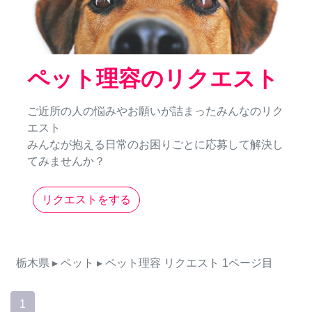
ペット理容のリクエスト
ご近所の人の悩みやお願いが詰まったみんなのリク
エスト
みんなが抱える日常のお困りごとに応募して解決し
てみませんか？
リクエストをする
栃木県
▸ ペット
▸ ペット理容
リクエスト
1ページ目
1