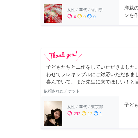
洋裁
女性
/
30代
/
香川県
ンを
sentiment_satisfied
sentiment_neutral
sentiment_dissatisfied
4
0
0
子どもたちと工作をしていただきました
わせてフレキシブルにご対応いただきま
喜んでいて、また先生に来てほしい！と
依頼されたチケット
子ど
女性
/
30代
/
東京都
sentiment_satisfied
sentiment_neutral
sentiment_dissatisfied
297
17
1