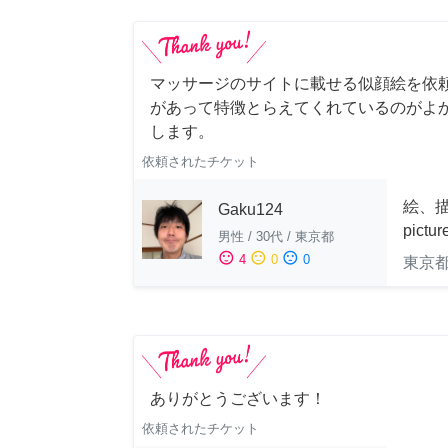
マッサージのサイトに載せる似顔絵を依
があって特徴とらえてくれているのがよ
します。
依頼されたチケット
絵、描
Gaku124
pictu
男性
/
30代
/
東京都
sentiment_satisfied
sentiment_neutral
sentiment_dissatisfied
4
0
0
東京
ありがとうございます！
依頼されたチケット