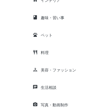
インテリア
class
趣味・習い事
pets
ペット
restaurant
料理
checkroom
美容・ファッション
chat
生活相談
camera_alt
写真・動画制作