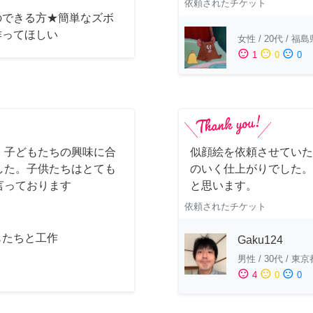
依頼されたチケット
のできる方★簡単なズボ
作ってほしい
女性
/
20代
/
福島
sentiment_satisfied
sentiment_neutral
sentiment_dissatisfied
1
0
0
。子どもたちの興味に合
似顔絵を依頼させていた
した。子供たちはとても
のいく仕上がりでした。
言っております
と思います。
依頼されたチケット
もたちと工作
Gaku124
男性
/
30代
/
東京
sentiment_satisfied
sentiment_neutral
sentiment_dissatisfied
4
0
0