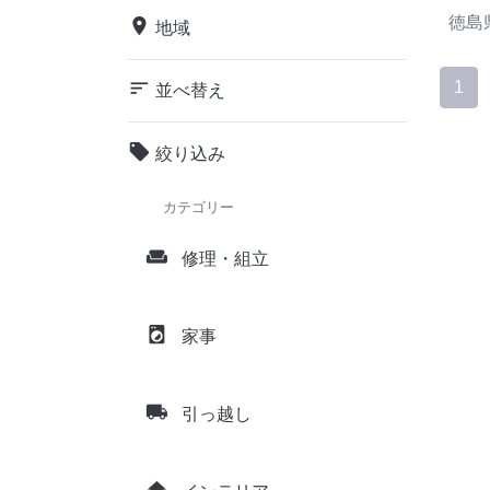
徳島
place
地域
sort
1
並べ替え
local_offer
絞り込み
カテゴリー
weekend
修理・組立
local_laundry_service
家事
local_shipping
引っ越し
home