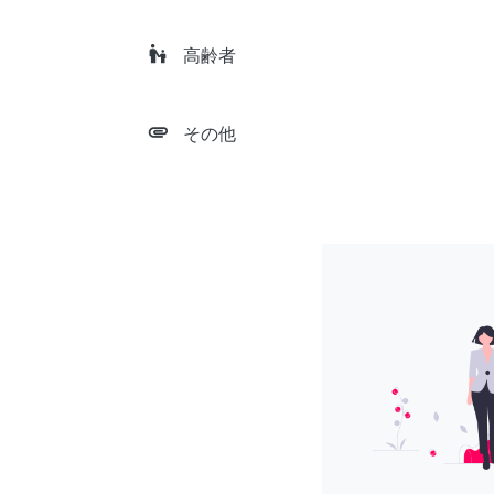
escalator_warning
高齢者
attachment
その他