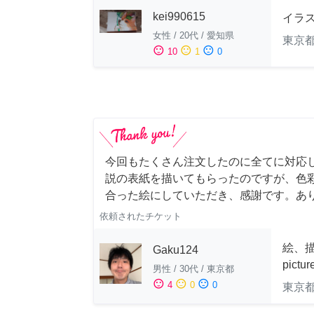
kei990615
イラ
女性
/
20代
/
愛知県
東京
sentiment_satisfied
sentiment_neutral
sentiment_dissatisfied
10
1
0
今回もたくさん注文したのに全てに対応
説の表紙を描いてもらったのですが、色
合った絵にしていただき、感謝です。あ
依頼されたチケット
絵、描
Gaku124
pictu
男性
/
30代
/
東京都
sentiment_satisfied
sentiment_neutral
sentiment_dissatisfied
4
0
0
東京