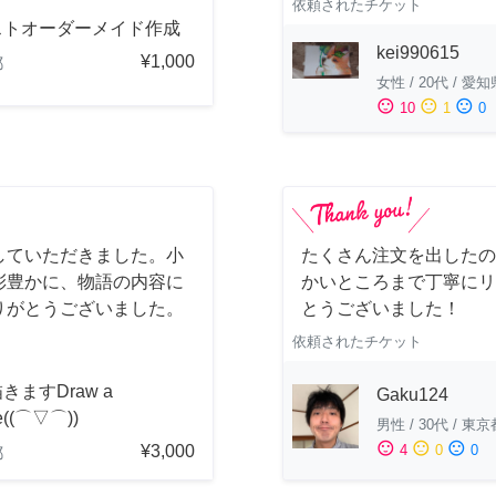
依頼されたチケット
ストオーダーメイド作成
kei990615
¥1,000
都
女性
/
20代
/
愛知
sentiment_satisfied
sentiment_neutral
sentiment_dissatisfied
10
1
0
していただきました。小
たくさん注文を出したの
彩豊かに、物語の内容に
かいところまで丁寧にリ
りがとうございました。
とうございました！
依頼されたチケット
きますDraw a
Gaku124
re((⌒▽⌒))
男性
/
30代
/
東京
sentiment_satisfied
sentiment_neutral
sentiment_dissatisfied
¥3,000
4
0
0
都