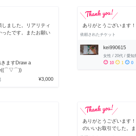
頼しました。リアリティ
ありがとうございます！
かったです。またお願い
依頼されたチケット
kei990615
女性
/
20代
/
愛知
sentiment_satisfied
sentiment_neutral
sentiment_dissatisfied
きますDraw a
10
1
0
re((⌒▽⌒))
¥3,000
都
ありがとうございます！
のいいお取引でした。ま